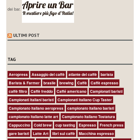
dei bar.
ULTIMI POST
TAG
Aeropress
Assaggio del caffè
atlante del caffè
barista
Barista & Farmer
brasile
brewing
Caffè
Caffè espresso
caffè filtro
Caffè freddo
Caffé americano
Campionati baristi
Campionati italiani baristi
Campionati italiano Cup Taster
Campionato italiano aeropress
campionato italiano baristi
campionato italiano latte art
Campionato Italiano Tostatura
Cappuccino
Cold brew
cup tasting
Espresso
French press
gare baristi
Latte Art
libri sul caffè
Macchina espresso