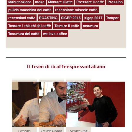
Manutenzione
moka
Montare il latte
Pressare il caffé
Pressino
pulizia macchina del caffè
recensione miscele caffè
recensioni caffè
ROASTING
SIGEP 2016
sigep 2017
Tamper
Tostare i chicchi del caffè
Tostare il caffè
tostatura
Tostatura del caffè
we love coffee
Il team di ilcaffeespressoitaliano
Gabriele
Davide Cobelli
Simone Celli