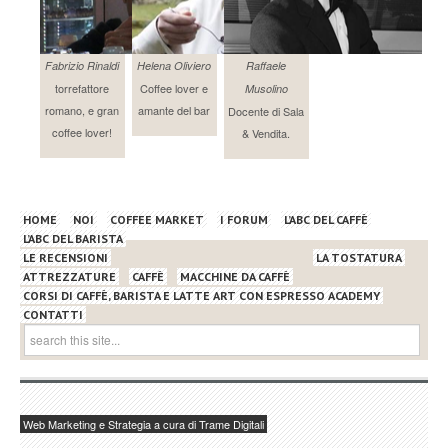
Fabrizio Rinaldi
Helena Oliviero
Raffaele
torrefattore
Coffee lover e
Musolino
romano, e gran
amante del bar
Docente di Sala
coffee lover!
& Vendita.
HOME
NOI
COFFEE MARKET
I FORUM
L’ABC DEL CAFFÈ
L’ABC DEL BARISTA
LE RECENSIONI
LA TOSTATURA
ATTREZZATURE
CAFFÈ
MACCHINE DA CAFFÈ
CORSI DI CAFFÈ, BARISTA E LATTE ART CON ESPRESSO ACADEMY
CONTATTI
Web Marketing e Strategia a cura di Trame Digitali