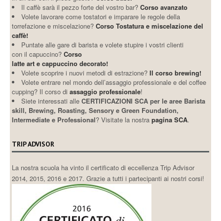
Il caffè sarà il pezzo forte del vostro bar?
Corso avanzato
Volete lavorare come tostatori e imparare le regole della
torrefazione e miscelazione?
Corso Tostatura e miscelazione del
caffè!
Puntate alle gare di barista e volete stupire i vostri clienti
con il capuccino?
Corso
latte art e cappuccino decorato!
Volete scoprire i nuovi metodi di estrazione?
Il corso brewing!
Volete entrare nel mondo dell’assaggio professionale e del coffee
cupping? Il corso di
assaggio professionale
!
Siete interessati alle
CERTIFICAZIONI SCA per le aree Barista
skill, Brewing, Roasting, Sensory e Green Foundation,
Intermediate e Professional
? Visitate la nostra
pagina SCA
.
TRIP ADVISOR
La nostra scuola ha vinto il certificato di eccellenza Trip Advisor
2014, 2015, 2016 e 2017. Grazie a tutti i partecipanti ai nostri corsi!