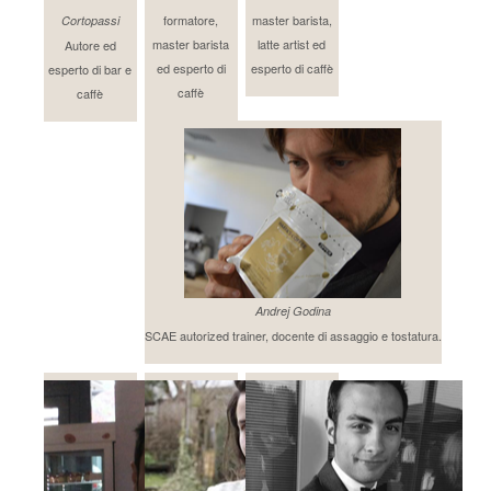
formatore,
master barista,
Cortopassi
master barista
latte artist ed
Autore ed
ed esperto di
esperto di caffè
esperto di bar e
caffè
caffè
Andrej Godina
SCAE autorized trainer, docente di assaggio e tostatura.