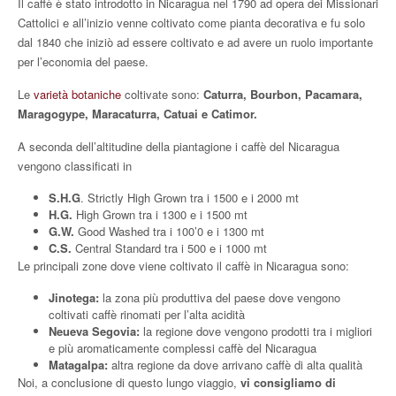
Il caffè è stato introdotto in Nicaragua nel 1790 ad opera dei Missionari
Cattolici e all’inizio venne coltivato come pianta decorativa e fu solo
dal 1840 che iniziò ad essere coltivato e ad avere un ruolo importante
per l’economia del paese.
Le
varietà botaniche
coltivate sono:
Caturra, Bourbon, Pacamara,
Maragogype, Maracaturra, Catuai e Catimor.
A seconda dell’altitudine della piantagione i caffè del Nicaragua
vengono classificati in
S.H.G
. Strictly High Grown tra i 1500 e i 2000 mt
H.G.
High Grown tra i 1300 e i 1500 mt
G.W.
Good Washed tra i 100’0 e i 1300 mt
C.S.
Central Standard tra i 500 e i 1000 mt
Le principali zone dove viene coltivato il caffè in Nicaragua sono:
Jinotega:
la zona più produttiva del paese dove vengono
coltivati caffè rinomati per l’alta acidità
Neueva Segovia:
la regione dove vengono prodotti tra i migliori
e più aromaticamente complessi caffè del Nicaragua
Matagalpa:
altra regione da dove arrivano caffè di alta qualità
Noi, a conclusione di questo lungo viaggio,
vi consigliamo di