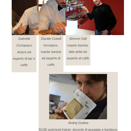
Gabriele
Davide Cobelli
Simone Celli
formatore,
master barista,
Cortopassi
master barista
latte artist ed
Autore ed
ed esperto di
esperto di caffè
esperto di bar e
caffè
caffè
Andrej Godina
SCAE autorized trainer, docente di assaggio e tostatura.