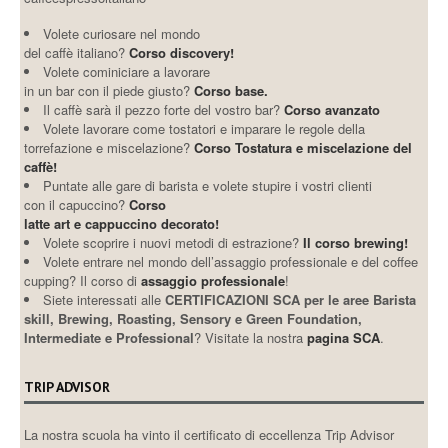
Volete curiosare nel mondo
del caffè italiano?
Corso discovery!
Volete cominiciare a lavorare
in un bar con il piede giusto?
Corso base.
Il caffè sarà il pezzo forte del vostro bar?
Corso avanzato
Volete lavorare come tostatori e imparare le regole della
torrefazione e miscelazione?
Corso Tostatura e miscelazione del
caffè!
Puntate alle gare di barista e volete stupire i vostri clienti
con il capuccino?
Corso
latte art e cappuccino decorato!
Volete scoprire i nuovi metodi di estrazione?
Il corso brewing!
Volete entrare nel mondo dell’assaggio professionale e del coffee
cupping? Il corso di
assaggio professionale
!
Siete interessati alle
CERTIFICAZIONI SCA per le aree Barista
skill, Brewing, Roasting, Sensory e Green Foundation,
Intermediate e Professional
? Visitate la nostra
pagina SCA
.
TRIP ADVISOR
La nostra scuola ha vinto il certificato di eccellenza Trip Advisor