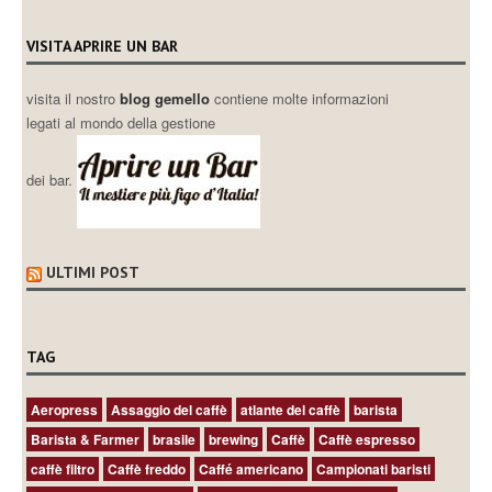
VISITA APRIRE UN BAR
visita il nostro
blog gemello
contiene molte informazioni
legati al mondo della gestione
dei bar.
ULTIMI POST
TAG
Aeropress
Assaggio del caffè
atlante del caffè
barista
Barista & Farmer
brasile
brewing
Caffè
Caffè espresso
caffè filtro
Caffè freddo
Caffé americano
Campionati baristi