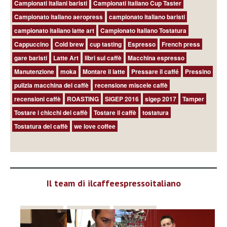
Campionati italiani baristi
Campionati italiano Cup Taster
Campionato italiano aeropress
campionato italiano baristi
campionato italiano latte art
Campionato Italiano Tostatura
Cappuccino
Cold brew
cup tasting
Espresso
French press
gare baristi
Latte Art
libri sul caffè
Macchina espresso
Manutenzione
moka
Montare il latte
Pressare il caffé
Pressino
pulizia macchina del caffè
recensione miscele caffè
recensioni caffè
ROASTING
SIGEP 2016
sigep 2017
Tamper
Tostare i chicchi del caffè
Tostare il caffè
tostatura
Tostatura del caffè
we love coffee
Il team di ilcaffeespressoitaliano