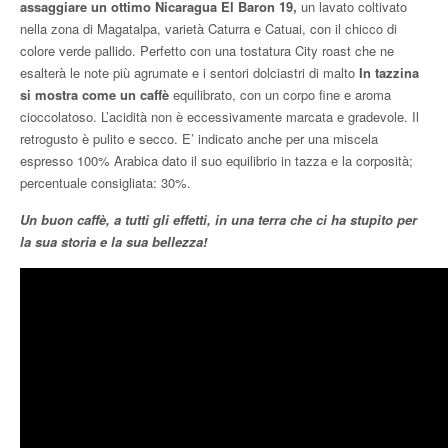
assaggiare un ottimo Nicaragua El Baron 19,
un lavato coltivato
nella zona di Magatalpa, varietà Caturra e Catuai, con il chicco di
colore verde pallido. Perfetto con una tostatura City roast che ne
esalterà le note più agrumate e i sentori dolciastri di malto
In tazzina
si mostra come un caffè
equilibrato, con un corpo fine e aroma
cioccolatoso. L’acidità non è eccessivamente marcata e gradevole. Il
retrogusto è pulito e secco. E’ indicato anche per una miscela
espresso 100% Arabica dato il suo equilibrio in tazza e la corposità;
percentuale consigliata: 30%.
Un buon caffè, a tutti gli effetti, in una terra che ci ha stupito per
la sua storia e la sua bellezza!