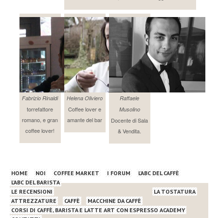
Fabrizio Rinaldi
Helena Oliviero
Raffaele
torrefattore
Coffee lover e
Musolino
romano, e gran
amante del bar
Docente di Sala
coffee lover!
& Vendita.
HOME
NOI
COFFEE MARKET
I FORUM
L’ABC DEL CAFFÈ
L’ABC DEL BARISTA
LE RECENSIONI
LA TOSTATURA
ATTREZZATURE
CAFFÈ
MACCHINE DA CAFFÈ
CORSI DI CAFFÈ, BARISTA E LATTE ART CON ESPRESSO ACADEMY