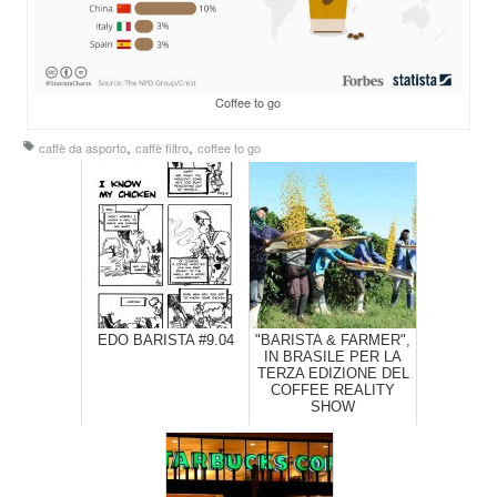
Coffee to go
,
,
caffè da asporto
caffè filtro
coffee to go
EDO BARISTA #9.04
"BARISTA & FARMER",
IN BRASILE PER LA
TERZA EDIZIONE DEL
COFFEE REALITY
SHOW