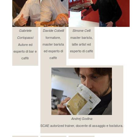
Gabriele
Davide Cobelli
Simone Celli
formatore,
master barista,
Cortopassi
master barista
latte artist ed
Autore ed
ed esperto di
esperto di caffè
esperto di bar e
caffè
caffè
Andrej Godina
SCAE autorized trainer, docente di assaggio e tostatura.