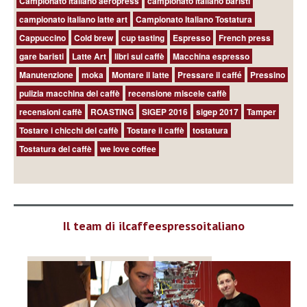
Campionato italiano aeropress
campionato italiano baristi
campionato italiano latte art
Campionato Italiano Tostatura
Cappuccino
Cold brew
cup tasting
Espresso
French press
gare baristi
Latte Art
libri sul caffè
Macchina espresso
Manutenzione
moka
Montare il latte
Pressare il caffé
Pressino
pulizia macchina del caffè
recensione miscele caffè
recensioni caffè
ROASTING
SIGEP 2016
sigep 2017
Tamper
Tostare i chicchi del caffè
Tostare il caffè
tostatura
Tostatura del caffè
we love coffee
Il team di ilcaffeespressoitaliano