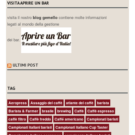
VISITA APRIRE UN BAR
visita il nostro
blog gemello
contiene molte informazioni
legati al mondo della gestione
dei bar.
ULTIMI POST
TAG
Aeropress
Assaggio del caffè
atlante del caffè
barista
Barista & Farmer
brasile
brewing
Caffè
Caffè espresso
caffè filtro
Caffè freddo
Caffé americano
Campionati baristi
Campionati italiani baristi
Campionati italiano Cup Taster