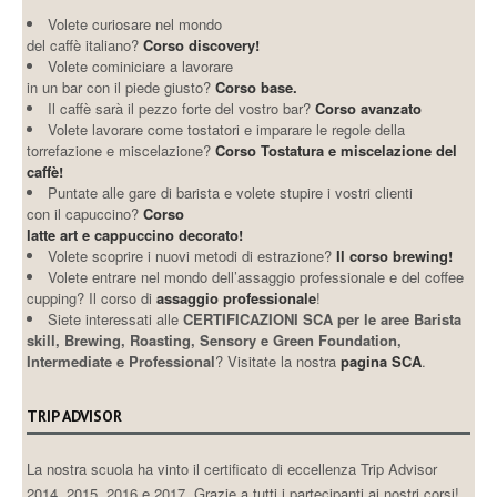
Volete curiosare nel mondo
del caffè italiano?
Corso discovery!
Volete cominiciare a lavorare
in un bar con il piede giusto?
Corso base.
Il caffè sarà il pezzo forte del vostro bar?
Corso avanzato
Volete lavorare come tostatori e imparare le regole della
torrefazione e miscelazione?
Corso Tostatura e miscelazione del
caffè!
Puntate alle gare di barista e volete stupire i vostri clienti
con il capuccino?
Corso
latte art e cappuccino decorato!
Volete scoprire i nuovi metodi di estrazione?
Il corso brewing!
Volete entrare nel mondo dell’assaggio professionale e del coffee
cupping? Il corso di
assaggio professionale
!
Siete interessati alle
CERTIFICAZIONI SCA per le aree Barista
skill, Brewing, Roasting, Sensory e Green Foundation,
Intermediate e Professional
? Visitate la nostra
pagina SCA
.
TRIP ADVISOR
La nostra scuola ha vinto il certificato di eccellenza Trip Advisor
2014, 2015, 2016 e 2017. Grazie a tutti i partecipanti ai nostri corsi!