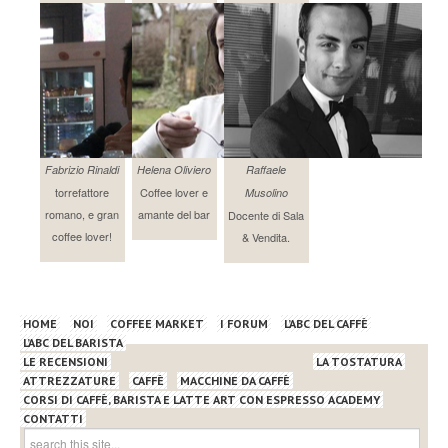
Fabrizio Rinaldi
Helena Oliviero
Raffaele
torrefattore
Coffee lover e
Musolino
romano, e gran
amante del bar
Docente di Sala
coffee lover!
& Vendita.
HOME
NOI
COFFEE MARKET
I FORUM
L’ABC DEL CAFFÈ
L’ABC DEL BARISTA
LE RECENSIONI
LA TOSTATURA
ATTREZZATURE
CAFFÈ
MACCHINE DA CAFFÈ
CORSI DI CAFFÈ, BARISTA E LATTE ART CON ESPRESSO ACADEMY
CONTATTI