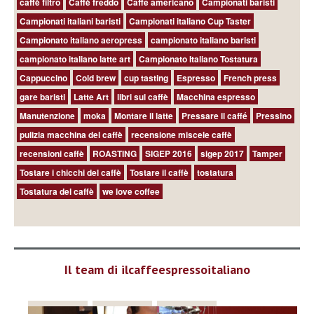
caffè filtro
Caffè freddo
Caffé americano
Campionati baristi
Campionati italiani baristi
Campionati italiano Cup Taster
Campionato italiano aeropress
campionato italiano baristi
campionato italiano latte art
Campionato Italiano Tostatura
Cappuccino
Cold brew
cup tasting
Espresso
French press
gare baristi
Latte Art
libri sul caffè
Macchina espresso
Manutenzione
moka
Montare il latte
Pressare il caffé
Pressino
pulizia macchina del caffè
recensione miscele caffè
recensioni caffè
ROASTING
SIGEP 2016
sigep 2017
Tamper
Tostare i chicchi del caffè
Tostare il caffè
tostatura
Tostatura del caffè
we love coffee
Il team di ilcaffeespressoitaliano