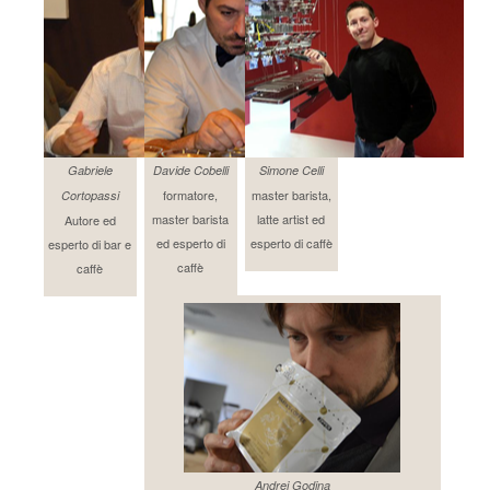
Gabriele
Davide Cobelli
Simone Celli
formatore,
master barista,
Cortopassi
master barista
latte artist ed
Autore ed
ed esperto di
esperto di caffè
esperto di bar e
caffè
caffè
Andrej Godina