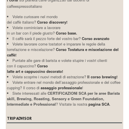
caffeespressoitaliano
Volete curiosare nel mondo
del caffè italiano?
Corso discovery!
Volete cominiciare a lavorare
in un bar con il piede giusto?
Corso base.
Il caffè sarà il pezzo forte del vostro bar?
Corso avanzato
Volete lavorare come tostatori e imparare le regole della
torrefazione e miscelazione?
Corso Tostatura e miscelazione del
caffè!
Puntate alle gare di barista e volete stupire i vostri clienti
con il capuccino?
Corso
latte art e cappuccino decorato!
Volete scoprire i nuovi metodi di estrazione?
Il corso brewing!
Volete entrare nel mondo dell’assaggio professionale e del coffee
cupping? Il corso di
assaggio professionale
!
Siete interessati alle
CERTIFICAZIONI SCA per le aree Barista
skill, Brewing, Roasting, Sensory e Green Foundation,
Intermediate e Professional
? Visitate la nostra
pagina SCA
.
TRIP ADVISOR