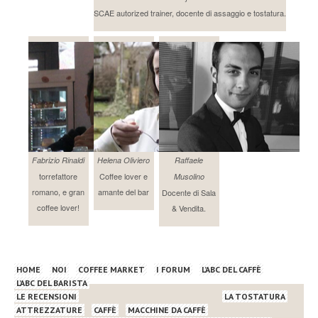
SCAE autorized trainer, docente di assaggio e tostatura.
Fabrizio Rinaldi
Helena Oliviero
Raffaele
torrefattore
Coffee lover e
Musolino
romano, e gran
amante del bar
Docente di Sala
coffee lover!
& Vendita.
HOME
NOI
COFFEE MARKET
I FORUM
L’ABC DEL CAFFÈ
L’ABC DEL BARISTA
LE RECENSIONI
LA TOSTATURA
ATTREZZATURE
CAFFÈ
MACCHINE DA CAFFÈ