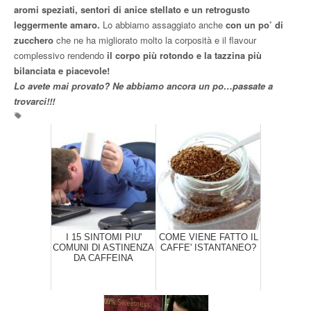
aromi speziati, sentori di anice stellato e un retrogusto
leggermente amaro.
Lo abbiamo assaggiato anche
con un po’ di
zucchero
che ne ha migliorato molto la corposità e il flavour
complessivo rendendo
il corpo più rotondo e la tazzina più
bilanciata e piacevole!
Lo avete mai provato? Ne abbiamo ancora un po…passate a
trovarci!!!
I 15 SINTOMI PIU'
COME VIENE FATTO IL
COMUNI DI ASTINENZA
CAFFE' ISTANTANEO?
DA CAFFEINA