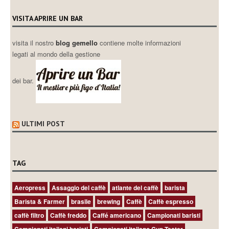
VISITA APRIRE UN BAR
visita il nostro
blog gemello
contiene molte informazioni
legati al mondo della gestione
dei bar.
ULTIMI POST
TAG
Aeropress
Assaggio del caffè
atlante del caffè
barista
Barista & Farmer
brasile
brewing
Caffè
Caffè espresso
caffè filtro
Caffè freddo
Caffé americano
Campionati baristi