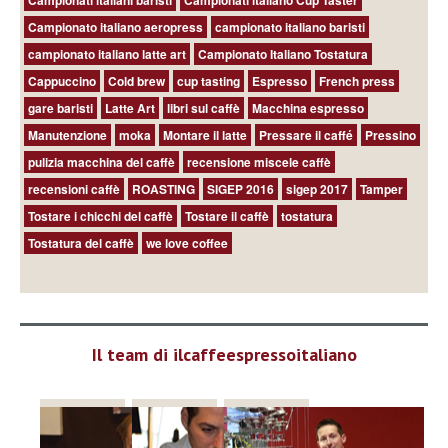
Campionati italiani baristi
Campionati italiano Cup Taster
Campionato italiano aeropress
campionato italiano baristi
campionato italiano latte art
Campionato Italiano Tostatura
Cappuccino
Cold brew
cup tasting
Espresso
French press
gare baristi
Latte Art
libri sul caffè
Macchina espresso
Manutenzione
moka
Montare il latte
Pressare il caffé
Pressino
pulizia macchina del caffè
recensione miscele caffè
recensioni caffè
ROASTING
SIGEP 2016
sigep 2017
Tamper
Tostare i chicchi del caffè
Tostare il caffè
tostatura
Tostatura del caffè
we love coffee
Il team di ilcaffeespressoitaliano