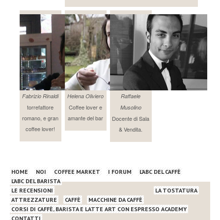
Fabrizio Rinaldi
Helena Oliviero
Raffaele
torrefattore
Coffee lover e
Musolino
romano, e gran
amante del bar
Docente di Sala
coffee lover!
& Vendita.
HOME
NOI
COFFEE MARKET
I FORUM
L’ABC DEL CAFFÈ
L’ABC DEL BARISTA
LE RECENSIONI
LA TOSTATURA
ATTREZZATURE
CAFFÈ
MACCHINE DA CAFFÈ
CORSI DI CAFFÈ, BARISTA E LATTE ART CON ESPRESSO ACADEMY
CONTATTI