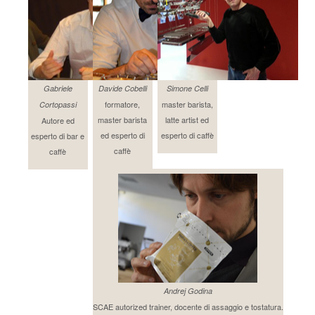
Gabriele
Davide Cobelli
Simone Celli
formatore,
master barista,
Cortopassi
master barista
latte artist ed
Autore ed
ed esperto di
esperto di caffè
esperto di bar e
caffè
caffè
Andrej Godina
SCAE autorized trainer, docente di assaggio e tostatura.