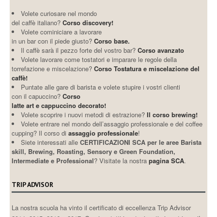
Volete curiosare nel mondo
del caffè italiano?
Corso discovery!
Volete cominiciare a lavorare
in un bar con il piede giusto?
Corso base.
Il caffè sarà il pezzo forte del vostro bar?
Corso avanzato
Volete lavorare come tostatori e imparare le regole della
torrefazione e miscelazione?
Corso Tostatura e miscelazione del
caffè!
Puntate alle gare di barista e volete stupire i vostri clienti
con il capuccino?
Corso
latte art e cappuccino decorato!
Volete scoprire i nuovi metodi di estrazione?
Il corso brewing!
Volete entrare nel mondo dell’assaggio professionale e del coffee
cupping? Il corso di
assaggio professionale
!
Siete interessati alle
CERTIFICAZIONI SCA per le aree Barista
skill, Brewing, Roasting, Sensory e Green Foundation,
Intermediate e Professional
? Visitate la nostra
pagina SCA
.
TRIP ADVISOR
La nostra scuola ha vinto il certificato di eccellenza Trip Advisor