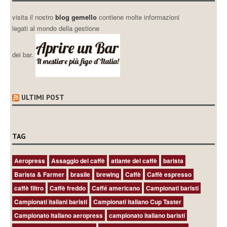
visita il nostro
blog gemello
contiene molte informazioni
legati al mondo della gestione
dei bar.
ULTIMI POST
TAG
Aeropress
Assaggio del caffè
atlante del caffè
barista
Barista & Farmer
brasile
brewing
Caffè
Caffè espresso
caffè filtro
Caffè freddo
Caffé americano
Campionati baristi
Campionati italiani baristi
Campionati italiano Cup Taster
Campionato italiano aeropress
campionato italiano baristi