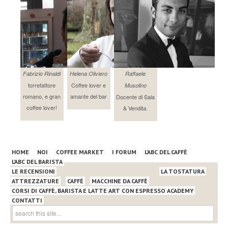
Fabrizio Rinaldi
Helena Oliviero
Raffaele
torrefattore
Coffee lover e
Musolino
romano, e gran
amante del bar
Docente di Sala
coffee lover!
& Vendita.
HOME
NOI
COFFEE MARKET
I FORUM
L’ABC DEL CAFFÈ
L’ABC DEL BARISTA
LE RECENSIONI
LA TOSTATURA
ATTREZZATURE
CAFFÈ
MACCHINE DA CAFFÈ
CORSI DI CAFFÈ, BARISTA E LATTE ART CON ESPRESSO ACADEMY
CONTATTI