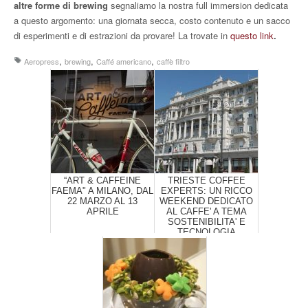
altre forme di brewing
segnaliamo la nostra full immersion dedicata
a questo argomento: una giornata secca, costo contenuto e un sacco
di esperimenti e di estrazioni da provare! La trovate in
questo link
.
,
,
,
Aeropress
brewing
Caffé americano
caffè filtro
“ART & CAFFEINE
TRIESTE COFFEE
FAEMA" A MILANO, DAL
EXPERTS: UN RICCO
22 MARZO AL 13
WEEKEND DEDICATO
APRILE
AL CAFFE' A TEMA
SOSTENIBILITA' E
TECNOLOGIA