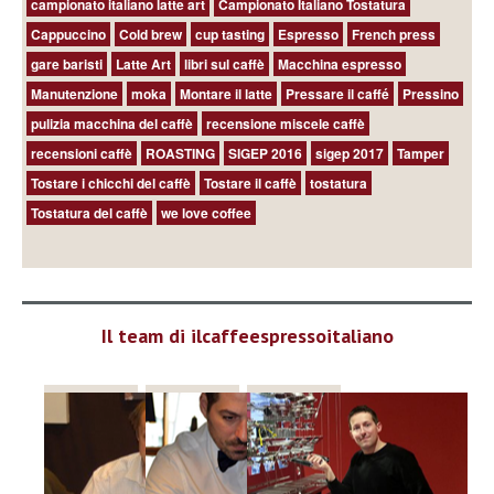
campionato italiano latte art
Campionato Italiano Tostatura
Cappuccino
Cold brew
cup tasting
Espresso
French press
gare baristi
Latte Art
libri sul caffè
Macchina espresso
Manutenzione
moka
Montare il latte
Pressare il caffé
Pressino
pulizia macchina del caffè
recensione miscele caffè
recensioni caffè
ROASTING
SIGEP 2016
sigep 2017
Tamper
Tostare i chicchi del caffè
Tostare il caffè
tostatura
Tostatura del caffè
we love coffee
Il team di ilcaffeespressoitaliano