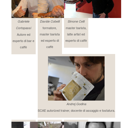
Gabriele
Davide Cobelli
Simone Celli
formatore,
master barista,
Cortopassi
master barista
latte artist ed
Autore ed
ed esperto di
esperto di caffè
esperto di bar e
caffè
caffè
Andrej Godina
SCAE autorized trainer, docente di assaggio e tostatura.