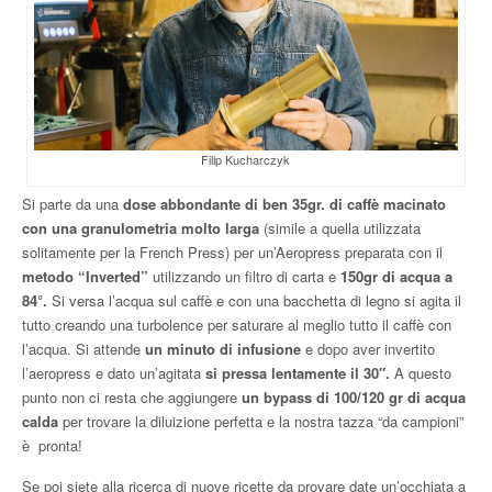
Filip Kucharczyk
Si parte da una
dose abbondante di ben 35gr. di caffè macinato
con una granulometria molto larga
(simile a quella utilizzata
solitamente per la French Press) per un’Aeropress preparata con il
metodo “Inverted”
utilizzando un filtro di carta e
150gr di acqua a
84°.
Si versa l’acqua sul caffè e con una bacchetta di legno si agita il
tutto creando una turbolence per saturare al meglio tutto il caffè con
l’acqua. Si attende
un minuto di infusione
e dopo aver invertito
l’aeropress e dato un’agitata
si pressa lentamente il 30″.
A questo
punto non ci resta che aggiungere
un bypass di 100/120 gr di acqua
calda
per trovare la diluizione perfetta e la nostra tazza “da campioni”
è pronta!
Se poi siete alla ricerca di nuove ricette da provare date un’occhiata a