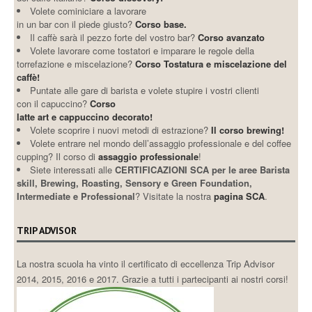
Volete cominiciare a lavorare
in un bar con il piede giusto?
Corso base.
Il caffè sarà il pezzo forte del vostro bar?
Corso avanzato
Volete lavorare come tostatori e imparare le regole della
torrefazione e miscelazione?
Corso Tostatura e miscelazione del
caffè!
Puntate alle gare di barista e volete stupire i vostri clienti
con il capuccino?
Corso
latte art e cappuccino decorato!
Volete scoprire i nuovi metodi di estrazione?
Il corso brewing!
Volete entrare nel mondo dell’assaggio professionale e del coffee
cupping? Il corso di
assaggio professionale
!
Siete interessati alle
CERTIFICAZIONI SCA per le aree Barista
skill, Brewing, Roasting, Sensory e Green Foundation,
Intermediate e Professional
? Visitate la nostra
pagina SCA
.
TRIP ADVISOR
La nostra scuola ha vinto il certificato di eccellenza Trip Advisor
2014, 2015, 2016 e 2017. Grazie a tutti i partecipanti ai nostri corsi!