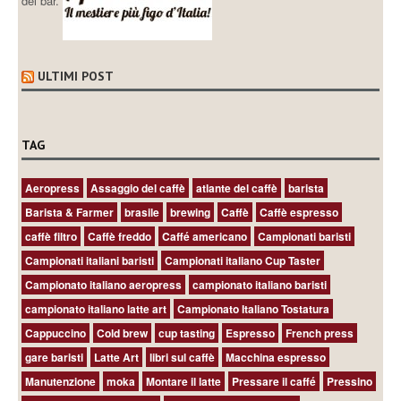
dei bar.
ULTIMI POST
TAG
Aeropress
Assaggio del caffè
atlante del caffè
barista
Barista & Farmer
brasile
brewing
Caffè
Caffè espresso
caffè filtro
Caffè freddo
Caffé americano
Campionati baristi
Campionati italiani baristi
Campionati italiano Cup Taster
Campionato italiano aeropress
campionato italiano baristi
campionato italiano latte art
Campionato Italiano Tostatura
Cappuccino
Cold brew
cup tasting
Espresso
French press
gare baristi
Latte Art
libri sul caffè
Macchina espresso
Manutenzione
moka
Montare il latte
Pressare il caffé
Pressino