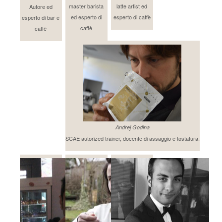
master barista
latte artist ed
Autore ed
ed esperto di
esperto di caffè
esperto di bar e
caffè
caffè
Andrej Godina
SCAE autorized trainer, docente di assaggio e tostatura.