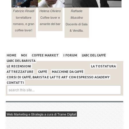
Fabrizio Rinaldi
Helena Oliviero
Raffaele
torrefattore
Coffee lover e
Musolino
romano, e gran
amante del bar
Docente di Sala
coffee lover!
& Vendita.
HOME
NOI
COFFEE MARKET
I FORUM
L’ABC DEL CAFFÈ
L’ABC DEL BARISTA
LE RECENSIONI
LA TOSTATURA
ATTREZZATURE
CAFFÈ
MACCHINE DA CAFFÈ
CORSI DI CAFFÈ, BARISTA E LATTE ART CON ESPRESSO ACADEMY
CONTATTI
Web Marketing e Strategia a cura di Trame Digitali