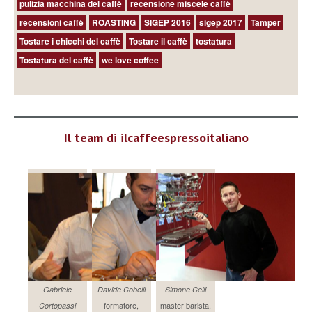
pulizia macchina del caffè
recensione miscele caffè
recensioni caffè
ROASTING
SIGEP 2016
sigep 2017
Tamper
Tostare i chicchi del caffè
Tostare il caffè
tostatura
Tostatura del caffè
we love coffee
Il team di ilcaffeespressoitaliano
Gabriele
Davide Cobelli
Simone Celli
formatore,
master barista,
Cortopassi