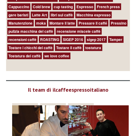
Cappuccino
Cold brew
cup tasting
Espresso
French press
gare baristi
Latte Art
libri sul caffè
Macchina espresso
Manutenzione
moka
Montare il latte
Pressare il caffé
Pressino
pulizia macchina del caffè
recensione miscele caffè
recensioni caffè
ROASTING
SIGEP 2016
sigep 2017
Tamper
Tostare i chicchi del caffè
Tostare il caffè
tostatura
Tostatura del caffè
we love coffee
Il team di ilcaffeespressoitaliano