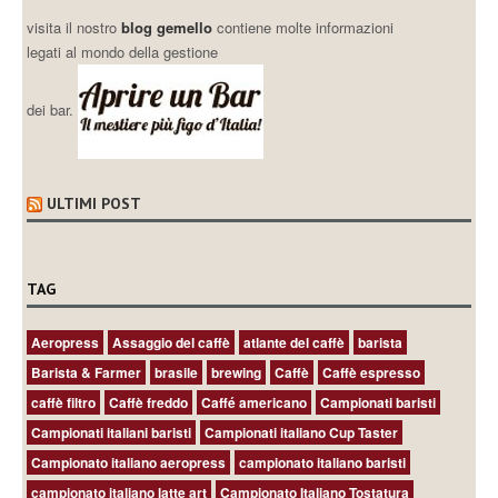
visita il nostro
blog gemello
contiene molte informazioni
legati al mondo della gestione
dei bar.
ULTIMI POST
TAG
Aeropress
Assaggio del caffè
atlante del caffè
barista
Barista & Farmer
brasile
brewing
Caffè
Caffè espresso
caffè filtro
Caffè freddo
Caffé americano
Campionati baristi
Campionati italiani baristi
Campionati italiano Cup Taster
Campionato italiano aeropress
campionato italiano baristi
campionato italiano latte art
Campionato Italiano Tostatura