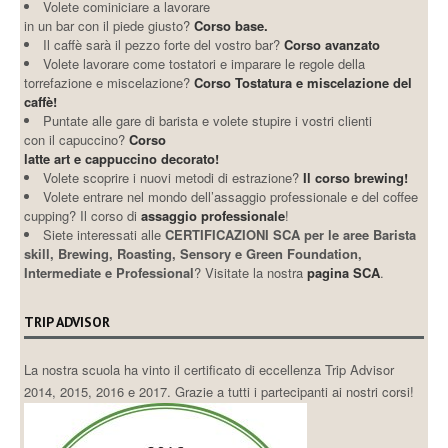
Volete cominiciare a lavorare
in un bar con il piede giusto?
Corso base.
Il caffè sarà il pezzo forte del vostro bar?
Corso avanzato
Volete lavorare come tostatori e imparare le regole della
torrefazione e miscelazione?
Corso Tostatura e miscelazione del
caffè!
Puntate alle gare di barista e volete stupire i vostri clienti
con il capuccino?
Corso
latte art e cappuccino decorato!
Volete scoprire i nuovi metodi di estrazione?
Il corso brewing!
Volete entrare nel mondo dell’assaggio professionale e del coffee
cupping? Il corso di
assaggio professionale
!
Siete interessati alle
CERTIFICAZIONI SCA per le aree Barista
skill, Brewing, Roasting, Sensory e Green Foundation,
Intermediate e Professional
? Visitate la nostra
pagina SCA
.
TRIP ADVISOR
La nostra scuola ha vinto il certificato di eccellenza Trip Advisor
2014, 2015, 2016 e 2017. Grazie a tutti i partecipanti ai nostri corsi!