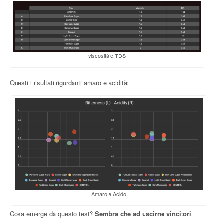
viscosità e TDS
Questi i risultati rigurdanti amaro e acidità:
Amaro e Acido
Cosa emerge da questo test?
Sembra che ad uscirne vincitori