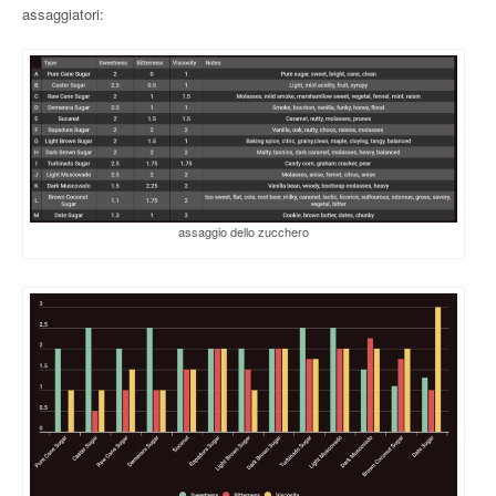
assaggiatori:
assaggio dello zucchero