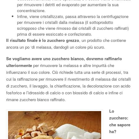
per rimuovere i detriti ed evaporato per aumentare la sua
concentrazione.
Infine, viene cristallizzato, passa attraverso la centrifugazione
per rimuovere i cristalli dalla melassa (il sottoprodotto
sciropposo che viene rimosso dai cristalli di zucchero raffinati)
prima di essere essiccato e confezionato.
Il risultato finale è lo zucchero grezzo
, un prodotto che contiene
ancora un po ‘di melassa, dandogli un colore più scuro.
Se vogliamo avere uno zucchero bianco, dovremo raffinarlo
ulteriormente
per rimuovere la melassa e altre impurità che
influenzano il suo colore. Ciò richiede tutta una serie di processi, tra
cui la raffinazione per rimuovere il rivestimento di melassa dai cristalli
di zucchero, il lavaggio, la chiarificazione, la decolorazione con acido
fosforico e l’idrossido di calcio o con biossido di calcio e infine ci
rimane zucchero bianco raffinato.
Lo
zucchero:
che sapore
ha?