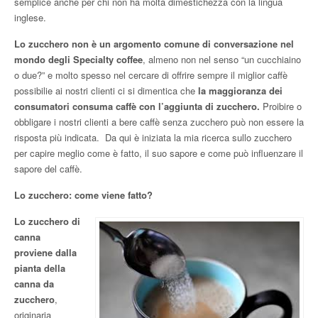
semplice anche per chi non ha molta dimestichezza con la lingua
inglese.
Lo zucchero non è un argomento comune di conversazione nel
mondo degli Specialty coffee
, almeno non nel senso “un cucchiaino
o due?” e molto spesso nel cercare di offrire sempre il miglior caffè
possibilie ai nostri clienti ci si dimentica che
la maggioranza dei
consumatori consuma caffè con l’aggiunta di zucchero.
Proibire o
obbligare i nostri clienti a bere caffè senza zucchero può non essere la
risposta più indicata. Da qui è iniziata la mia ricerca sullo zucchero
per capire meglio come è fatto, il suo sapore e come può influenzare il
sapore del caffè.
Lo zucchero: come viene fatto?
Lo zucchero di
canna
proviene dalla
pianta della
canna da
zucchero
,
originaria