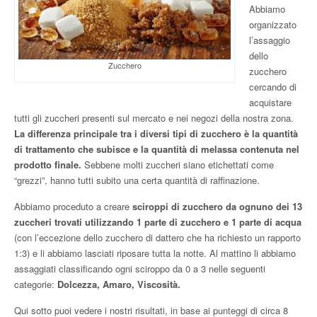
Abbiamo
organizzato
l’assaggio
dello
Zucchero
zucchero
cercando di
acquistare
tutti gli zuccheri presenti sul mercato e nei negozi della nostra zona.
La differenza principale tra i diversi tipi di zucchero è la quantità
di trattamento che subisce e la quantità di melassa contenuta nel
prodotto finale.
Sebbene molti zuccheri siano etichettati come
“grezzi”, hanno tutti subito una certa quantità di raffinazione.
Abbiamo proceduto a creare
sciroppi di zucchero da ognuno dei 13
zuccheri trovati utilizzando 1 parte di zucchero e 1 parte di acqua
(con l’eccezione dello zucchero di dattero che ha richiesto un rapporto
1:3) e li abbiamo lasciati riposare tutta la notte. Al mattino li abbiamo
assaggiati classificando ogni sciroppo da 0 a 3 nelle seguenti
categorie:
Dolcezza, Amaro, Viscosità.
Qui sotto puoi vedere i nostri risultati, in base ai punteggi di circa 8