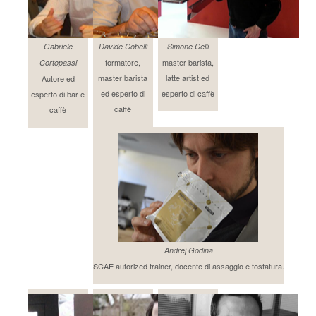
Gabriele
Davide Cobelli
Simone Celli
formatore,
master barista,
Cortopassi
master barista
latte artist ed
Autore ed
ed esperto di
esperto di caffè
esperto di bar e
caffè
caffè
Andrej Godina
SCAE autorized trainer, docente di assaggio e tostatura.