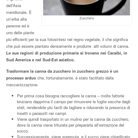
dell’Asia
meridionale. È
Zucchero
un’erba alta
perenne ed è
uno delle piante
più efficienti per la sua fotosintesi nel regno vegetale, il che significa
che può essere piantato densamente e produrre alti volumi di canna.
Le sue regioni di produzione primarie si trovano nei Caraibi, in
Sud America e nel Sud-Est asiatico.
Trasformare la canna da zucchero in zucchero grezzo è un
processo arduo
che, fortunatamente, è stato facilitato dalla
meccanizzazione.
Per prima cosa bisogna raccogliere la canna – molte fattorie
bruciano dapprima il campo per rimuovere le foglie secche dagli
steli, rendendole più facili da tagliare e riducendo la presenza di
insetti o parassiti nei campi.
Viene quindi trasportato in un mulino per la canna da zucchero,
dove la canna viene triturata per prepararla all’estrazione del
succo.
Successivamente, viene spremuta, e il succo viene chiarificato