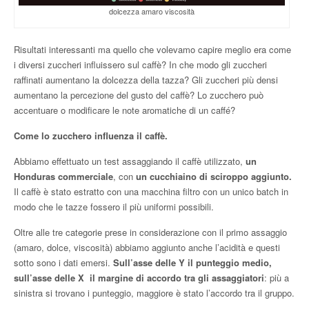
dolcezza amaro viscosità
Risultati interessanti ma quello che volevamo capire meglio era come
i diversi zuccheri influissero sul caffè? In che modo gli zuccheri
raffinati aumentano la dolcezza della tazza? Gli zuccheri più densi
aumentano la percezione del gusto del caffè? Lo zucchero può
accentuare o modificare le note aromatiche di un caffé?
Come lo zucchero influenza il caffè.
Abbiamo effettuato un test assaggiando il caffè utilizzato,
un
Honduras commerciale
, con
un cucchiaino di sciroppo aggiunto.
Il caffè è stato estratto con una macchina filtro con un unico batch in
modo che le tazze fossero il più uniformi possibili.
Oltre alle tre categorie prese in considerazione con il primo assaggio
(amaro, dolce, viscosità) abbiamo aggiunto anche l’acidità e questi
sotto sono i dati emersi.
Sull’asse delle Y il punteggio medio,
sull’asse delle X il margine di accordo tra gli assaggiatori
: più a
sinistra si trovano i punteggio, maggiore è stato l’accordo tra il gruppo.