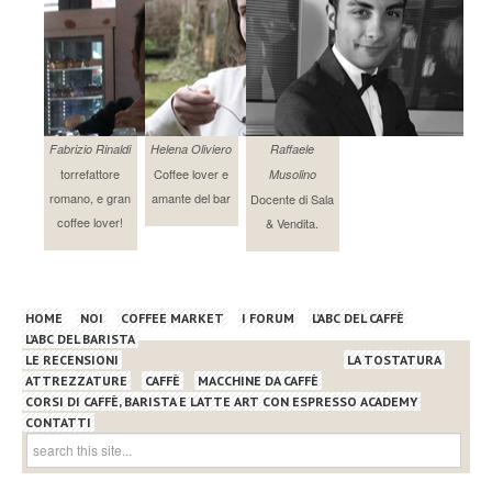
Fabrizio Rinaldi
Helena Oliviero
Raffaele
torrefattore
Coffee lover e
Musolino
romano, e gran
amante del bar
Docente di Sala
coffee lover!
& Vendita.
HOME
NOI
COFFEE MARKET
I FORUM
L’ABC DEL CAFFÈ
L’ABC DEL BARISTA
LE RECENSIONI
LA TOSTATURA
ATTREZZATURE
CAFFÈ
MACCHINE DA CAFFÈ
CORSI DI CAFFÈ, BARISTA E LATTE ART CON ESPRESSO ACADEMY
CONTATTI