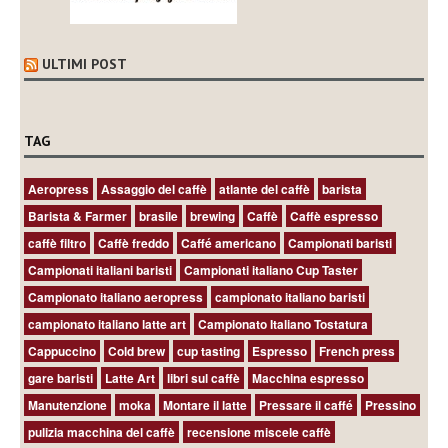
ULTIMI POST
TAG
Aeropress
Assaggio del caffè
atlante del caffè
barista
Barista & Farmer
brasile
brewing
Caffè
Caffè espresso
caffè filtro
Caffè freddo
Caffé americano
Campionati baristi
Campionati italiani baristi
Campionati italiano Cup Taster
Campionato italiano aeropress
campionato italiano baristi
campionato italiano latte art
Campionato Italiano Tostatura
Cappuccino
Cold brew
cup tasting
Espresso
French press
gare baristi
Latte Art
libri sul caffè
Macchina espresso
Manutenzione
moka
Montare il latte
Pressare il caffé
Pressino
pulizia macchina del caffè
recensione miscele caffè