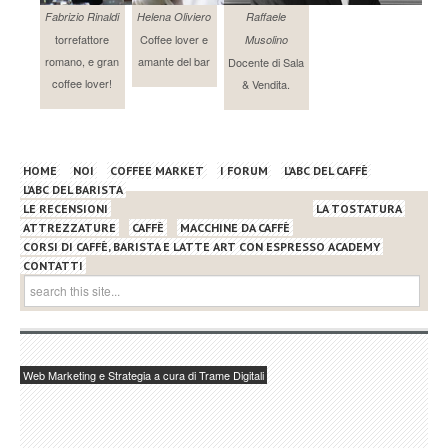
Fabrizio Rinaldi
Helena Oliviero
Raffaele
torrefattore
Coffee lover e
Musolino
romano, e gran
amante del bar
Docente di Sala
coffee lover!
& Vendita.
HOME
NOI
COFFEE MARKET
I FORUM
L’ABC DEL CAFFÈ
L’ABC DEL BARISTA
LE RECENSIONI
LA TOSTATURA
ATTREZZATURE
CAFFÈ
MACCHINE DA CAFFÈ
CORSI DI CAFFÈ, BARISTA E LATTE ART CON ESPRESSO ACADEMY
CONTATTI
Web Marketing e Strategia a cura di Trame Digitali