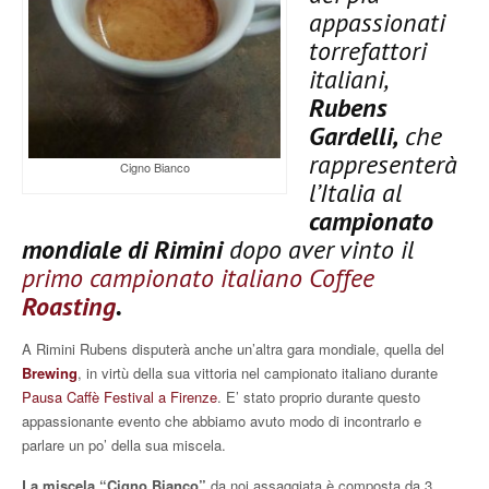
appassionati
torrefattori
italiani,
Rubens
Gardelli,
che
rappresenterà
Cigno Bianco
l’Italia al
campionato
mondiale di Rimini
dopo aver vinto il
primo campionato italiano Coffee
Roasting
.
A Rimini Rubens disputerà anche un’altra gara mondiale, quella del
Brewing
, in virtù della sua vittoria nel campionato italiano durante
Pausa Caffè Festival a Firenze
. E’ stato proprio durante questo
appassionante evento che abbiamo avuto modo di incontrarlo e
parlare un po’ della sua miscela.
La miscela “Cigno Bianco”
da noi assaggiata è composta da 3