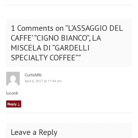
1 Comments on “
L’ASSAGGIO DEL
CAFFE’ “CIGNO BIANCO”, LA
MISCELA DI “GARDELLI
SPECIALTY COFFEE”
”
CurtisMib
April 6, 2017 at 11:44 am
lucordr
Reply
↓
Leave a Reply