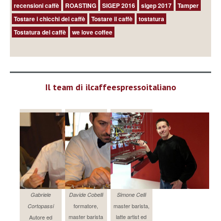
recensioni caffè
ROASTING
SIGEP 2016
sigep 2017
Tamper
Tostare i chicchi del caffè
Tostare il caffè
tostatura
Tostatura del caffè
we love coffee
Il team di ilcaffeespressoitaliano
Gabriele
Davide Cobelli
Simone Celli
formatore,
master barista,
Cortopassi
master barista
latte artist ed
Autore ed