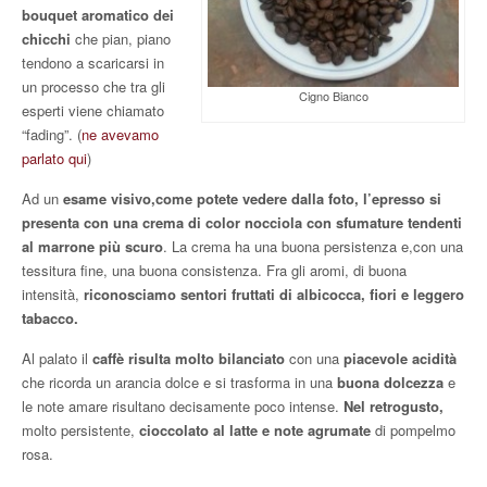
bouquet aromatico dei
chicchi
che pian, piano
tendono a scaricarsi in
un processo che tra gli
Cigno Bianco
esperti viene chiamato
“fading”. (
ne avevamo
parlato qui
)
Ad un
esame visivo,come potete vedere dalla foto, l’epresso si
presenta con una crema di color nocciola con sfumature tendenti
al marrone più scuro
. La crema ha una buona persistenza e,con una
tessitura fine, una buona consistenza. Fra gli aromi, di buona
intensità,
riconosciamo sentori fruttati di albicocca, fiori e leggero
tabacco.
Al palato il
caffè risulta molto bilanciato
con una
piacevole acidità
che ricorda un arancia dolce e si trasforma in una
buona dolcezza
e
le note amare risultano decisamente poco intense.
Nel retrogusto,
molto persistente,
cioccolato al latte e note agrumate
di pompelmo
rosa.