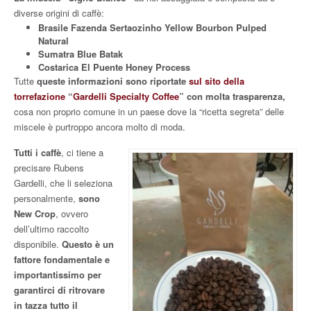
diverse origini di caffè:
Brasile Fazenda Sertaozinho Yellow Bourbon Pulped
Natural
Sumatra Blue Batak
Costarica El Puente Honey Process
Tutte
queste informazioni sono riportate
sul sito della
torrefazione
“
Gardelli Specialty Coffee
” con molta trasparenza,
cosa non proprio comune in un paese dove la “ricetta segreta” delle
miscele è purtroppo ancora molto di moda.
Tutti i caffè
, ci tiene a
precisare Rubens
Gardelli, che li seleziona
personalmente,
sono
New Crop
, ovvero
dell’ultimo raccolto
disponibile.
Questo è un
fattore fondamentale e
importantissimo per
garantirci di ritrovare
in tazza tutto il