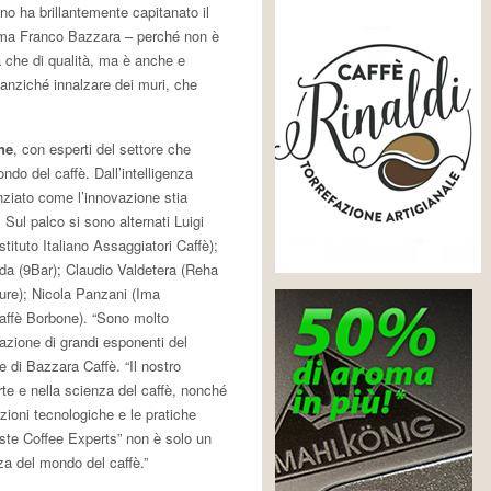
no ha brillantemente capitanato il
ferma Franco Bazzara – perché non è
a che di qualità, ma è anche e
 anziché innalzare dei muri, che
ne
, con esperti del settore che
ndo del caffè. Dall’intelligenza
enziato come l’innovazione stia
 Sul palco si sono alternati Luigi
stituto Italiano Assaggiatori Caffè);
ada (9Bar); Claudio Valdetera (Reha
ure); Nicola Panzani (Ima
Caffè Borbone). “Sono molto
pazione di grandi esponenti del
e di Bazzara Caffè. “Il nostro
te e nella scienza del caffè, nonché
azioni tecnologiche e le pratiche
ieste Coffee Experts” non è solo un
za del mondo del caffè.”