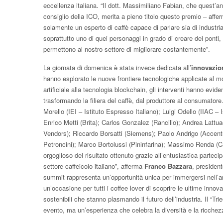
eccellenza italiana. “Il dott. Massimiliano Fabian, che quest’an
consiglio della ICO, merita a pieno titolo questo premio – af
solamente un esperto di caffè capace di parlare sia di industri
soprattutto uno di quei personaggi in grado di creare dei ponti,
permettono al nostro settore di migliorare costantemente”.
La giornata di domenica è stata invece dedicata all’
innovazio
hanno esplorato le nuove frontiere tecnologiche applicate al mo
artificiale alla tecnologia blockchain, gli interventi hanno evid
trasformando la filiera del caffè, dal produttore al consumatore.
Morello (IEI – Istituto Espresso Italiano); Luigi Odello (IIAC – I
Enrico Metti (Brita); Carlos Gonzalez (Rancilio); Andrea Lattu
Vendors); Riccardo Borsatti (Siemens); Paolo Andrigo (Accent
Petroncini); Marco Bortolussi (Pininfarina); Massimo Renda (
orgoglioso del risultato ottenuto grazie all’entusiastica parteci
settore caffeicolo italiano”, afferma
Franco Bazzara
, president
summit rappresenta un’opportunità unica per immergersi nell’ar
un’occasione per tutti i coffee lover di scoprire le ultime innov
sostenibili che stanno plasmando il futuro dell’industria. Il “Tr
evento, ma un’esperienza che celebra la diversità e la ricchez