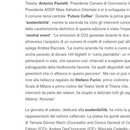
Trieste;
Antonio
Paoletti
, Presidente Camera di Commercio V
Presidente ADSP Mare Adriatico Orientale e si è sviluppata in 
il comune tema centrale “
Future Coffee
”. Durante la prima gior
“
sostenibilità
”, mentre la seconda ha visto gli interventi concen
delle caratteristiche distintive di questa edizione è stata l’im
“
neutral
event
”. “Le emissioni di CO2 generate durante le du
attraverso l’acquisto di un numero di crediti di carbonio pari all
spiega Andrea Bazzara. “La nostra azienda ha molto a cuore 
anche pensato di donare 100 biglietti in “carta piantabile”: un m
partecipanti in sala, che saranno così chiamati a scegliere qual
salvaguardia della biodiversità favorire, fra quelli disponibili n
greentech che ci affianca in questo percorso”. Ma non si può 
inno alla bellezza regalato da
Stefano Furini
, primo violinist
Scala di Milano e primo violino del Teatro Verdi di Trieste che, p
interventi da parte dei relatori, ha stupito e deliziato tutti gli os
Albéniz “Asturias”
La giornata di sabato, dedicata alla
sostenibilità
, ha visto la 
rappresentanti del settore caffeicolo. La platea ha quindi assist
di Tamara Gómez Marín (Counsellor and Consul General of Cost
Fabian (ICO); Andrea Degl’Innocenti (ICE); Manuela Cadeddu 