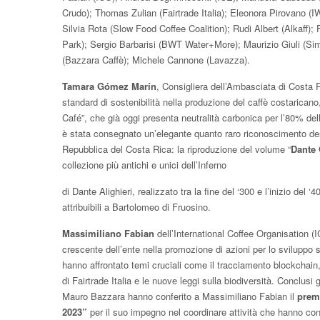
Crudo); Thomas Zulian (Fairtrade Italia); Eleonora Pirovano (
Silvia Rota (Slow Food Coffee Coalition); Rudi Albert (Alkaff)
Park); Sergio Barbarisi (BWT Water+More); Maurizio Giuli (Si
(Bazzara Caffè); Michele Cannone (Lavazza).
Tamara Gómez Marín
, Consigliera dell’Ambasciata di Costa Ric
standard di sostenibilità nella produzione del caffè costarican
Café”, che già oggi presenta neutralità carbonica per l’80% del
è stata consegnato un’elegante quanto raro riconoscimento des
Repubblica del Costa Rica: la riproduzione del volume “
Dante 
collezione più antichi e unici dell’Inferno
di Dante Alighieri, realizzato tra la fine del ‘300 e l’inizio del 
attribuibili a Bartolomeo di Fruosino.
Massimiliano Fabian
dell’International Coffee Organisation (
crescente dell’ente nella promozione di azioni per lo sviluppo sos
hanno affrontato temi cruciali come il tracciamento blockchain
di Fairtrade Italia e le nuove leggi sulla biodiversità. Conclusi 
Mauro Bazzara hanno conferito a Massimiliano Fabian il
prem
2023”
per il suo impegno nel coordinare attività che hanno con