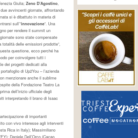
enezia Giulia;
Zeno D’Agostino
,
due avvincenti giornate, affrontando
nata si è dibattuto in materia di
trarsi sull’”
innovazione
”. Una
pegno per rendere il summit un
e giornate sono state compensate
a totalità delle emissioni prodotte”,
questa questione, ecco perché ha
odo per coinvolgere tutti i
e dei progetti dedicati alla
el portafoglio di Up2You – l’azienda
non menzionare anche il sublime
a ospite della Fondazione Teatro La
rima dell’inizio ufficiale degli
piti interpretando il brano di Isaac
partecipazione di importanti
ito con vivo interesse agli interventi
a Rica in Italy); Massimiliano
(EY); Daniele Dell’Orco (Cacao