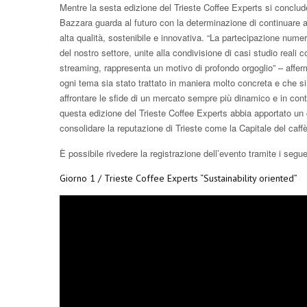
Mentre la sesta edizione del Trieste Coffee Experts si conclu
Bazzara guarda al futuro con la determinazione di continuare a
alta qualità, sostenibile e innovativa. “La partecipazione numer
del nostro settore, unite alla condivisione di casi studio reali c
streaming, rappresenta un motivo di profondo orgoglio” – aff
ogni tema sia stato trattato in maniera molto concreta e che si s
affrontare le sfide di un mercato sempre più dinamico e in co
questa edizione del Trieste Coffee Experts abbia apportato un c
consolidare la reputazione di Trieste come la Capitale del caffè
È possibile rivedere la registrazione dell’evento tramite i seguen
Giorno 1 / Trieste Coffee Experts “Sustainability oriented”