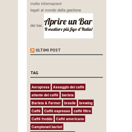
molte informazioni
legati al mondo della gestione
dei bar.
ULTIMI POST
TAG
Aeropress
Assaggio del caffè
atlante del caffè
barista
Barista & Farmer
brasile
brewing
Caffè
Caffè espresso
caffè filtro
Caffè freddo
Caffé americano
Campionati baristi