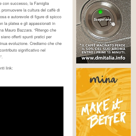
de con successo, la Famiglia
 promuovere la cultura del caffè di
osa e autorevole di figure di spicco
on la platea e gli appassionati in
erma Mauro Bazzara. “Ritengo che
iano offerti spunti pratici per
ntinua evoluzione. Crediamo che che
ontributo significativo nel
”.
ti link: