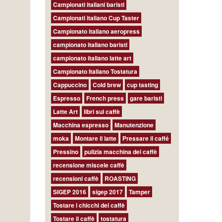
Campionati italiani baristi
Campionati italiano Cup Taster
Campionato italiano aeropress
campionato italiano baristi
campionato italiano latte art
Campionato Italiano Tostatura
Cappuccino
Cold brew
cup tasting
Espresso
French press
gare baristi
Latte Art
libri sul caffè
Macchina espresso
Manutenzione
moka
Montare il latte
Pressare il caffé
Pressino
pulizia macchina del caffè
recensione miscele caffè
recensioni caffè
ROASTING
SIGEP 2016
sigep 2017
Tamper
Tostare i chicchi del caffè
Tostare il caffè
tostatura