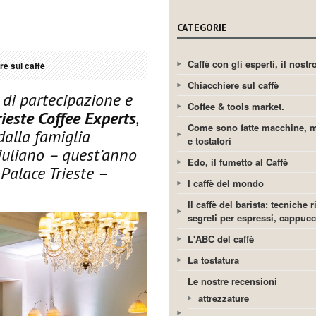
CATEGORIE
Caffè con gli esperti, il nost
re sul caffè
Chiacchiere sul caffè
 di partecipazione e
Coffee & tools market.
rieste Coffee Experts
,
Come sono fatte macchine, m
dalla famiglia
e tostatori
iuliano – quest’anno
Edo, il fumetto al Caffè
 Palace Trieste –
I caffè del mondo
Il caffè del barista: tecniche r
segreti per espressi, cappuc
L'ABC del caffè
La tostatura
Le nostre recensioni
attrezzature