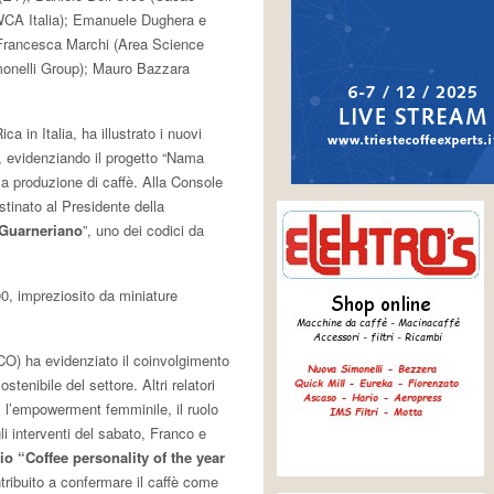
IWCA Italia); Emanuele Dughera e
; Francesca Marchi (Area Science
monelli Group); Mauro Bazzara
a in Italia, ha illustrato i nuovi
o, evidenziando il progetto “Nama
la produzione di caffè. Alla Console
tinato al Presidente della
Guarneriano
”, uno dei codici da
‘400, impreziosito da miniature
ICO) ha evidenziato il coinvolgimento
tenibile del settore. Altri relatori
, l’empowerment femminile, il ruolo
gli interventi del sabato, Franco e
io
“Coffee personality of the year
tribuito a confermare il caffè come