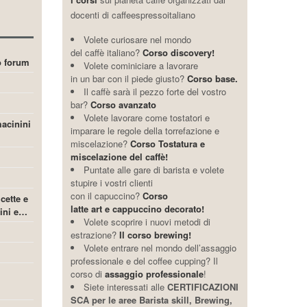
docenti di caffeespressoitaliano
Volete curiosare nel mondo
del caffè italiano?
Corso discovery!
ro forum
Volete cominiciare a lavorare
in un bar con il piede giusto?
Corso base.
Il caffè sarà il pezzo forte del vostro
bar?
Corso avanzato
Volete lavorare come tostatori e
acinini
imparare le regole della torrefazione e
miscelazione?
Corso Tostatura e
miscelazione del caffè!
Puntate alle gare di barista e volete
stupire i vostri clienti
con il capuccino?
Corso
icette e
latte art e cappuccino decorato!
cini e…
Volete scoprire i nuovi metodi di
estrazione?
Il corso brewing!
Volete entrare nel mondo dell’assaggio
professionale e del coffee cupping? Il
corso di
assaggio professionale
!
Siete interessati alle
CERTIFICAZIONI
SCA per le aree Barista skill, Brewing,