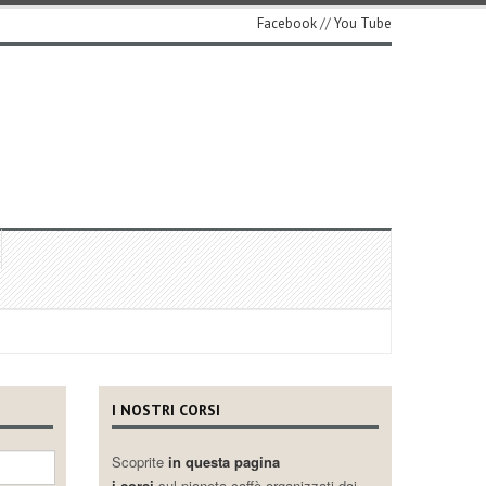
Facebook
//
You Tube
I NOSTRI CORSI
Scoprite
in questa pagina
i corsi
sul pianeta caffè organizzati dai