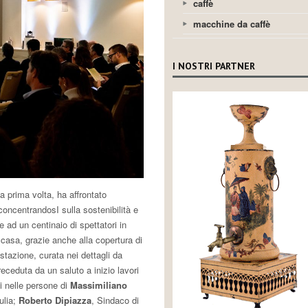
caffè
macchine da caffè
I NOSTRI PARTNER
 prima volta, ha affrontato
concentrandosI sulla sostenibilità e
te ad un centinaio di spettatori in
casa, grazie anche alla copertura di
estazione, curata nei dettagli da
ceduta da un saluto a inizio lavori
ni nelle persone di
Massimiliano
ulia;
Roberto Dipiazza
, Sindaco di