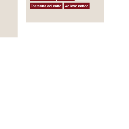
Tostatura del caffè
we love coffee