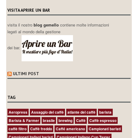
VISITA APRIRE UN BAR
visita il nostro
blog gemello
contiene molte informazioni
legati al mondo della gestione
dei bar.
ULTIMI POST
TAG
Aeropress
Assaggio del caffè
atlante del caffè
barista
Barista & Farmer
brasile
brewing
Caffè
Caffè espresso
caffè filtro
Caffè freddo
Caffé americano
Campionati baristi
Campionati italiani baristi
Campionati italiano Cup Taster