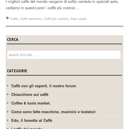
I migliori caffè del mondo vengono di solito vendute in speciali aste,
vediamo in questo post i caffè più costosi…
,
,
,
Caffè
Caffè espresso
Caffè più costoso
Kopi Luwak
CERCA
CATEGORIE
Caffè con gli esperti, il nostro forum
Chiacchiere sul caffè
Coffee & tools market.
Come sono fatte macchine, macinini e tostatori
Edo, il fumetto al Caffè
I caffè del mondo