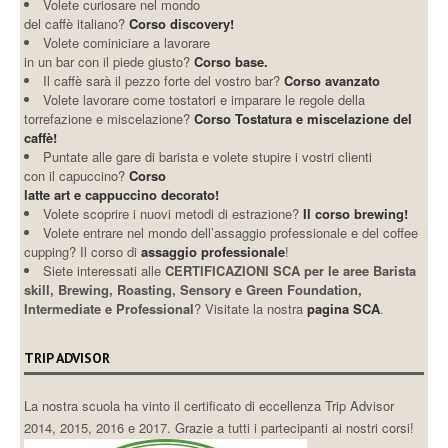
Volete curiosare nel mondo
del caffè italiano?
Corso discovery!
Volete cominiciare a lavorare
in un bar con il piede giusto?
Corso base.
Il caffè sarà il pezzo forte del vostro bar?
Corso avanzato
Volete lavorare come tostatori e imparare le regole della
torrefazione e miscelazione?
Corso Tostatura e miscelazione del
caffè!
Puntate alle gare di barista e volete stupire i vostri clienti
con il capuccino?
Corso
latte art e cappuccino decorato!
Volete scoprire i nuovi metodi di estrazione?
Il corso brewing!
Volete entrare nel mondo dell’assaggio professionale e del coffee
cupping? Il corso di
assaggio professionale
!
Siete interessati alle
CERTIFICAZIONI SCA per le aree Barista
skill, Brewing, Roasting, Sensory e Green Foundation,
Intermediate e Professional
? Visitate la nostra
pagina SCA
.
TRIP ADVISOR
La nostra scuola ha vinto il certificato di eccellenza Trip Advisor
2014, 2015, 2016 e 2017. Grazie a tutti i partecipanti ai nostri corsi!