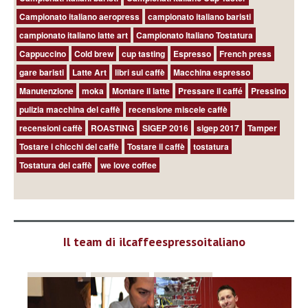
Campionato italiano aeropress
campionato italiano baristi
campionato italiano latte art
Campionato Italiano Tostatura
Cappuccino
Cold brew
cup tasting
Espresso
French press
gare baristi
Latte Art
libri sul caffè
Macchina espresso
Manutenzione
moka
Montare il latte
Pressare il caffé
Pressino
pulizia macchina del caffè
recensione miscele caffè
recensioni caffè
ROASTING
SIGEP 2016
sigep 2017
Tamper
Tostare i chicchi del caffè
Tostare il caffè
tostatura
Tostatura del caffè
we love coffee
Il team di ilcaffeespressoitaliano