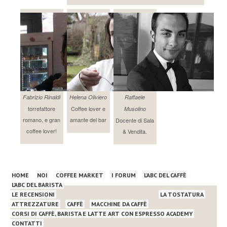
Fabrizio Rinaldi
Helena Oliviero
Raffaele
torrefattore
Coffee lover e
Musolino
romano, e gran
amante del bar
Docente di Sala
coffee lover!
& Vendita.
HOME
NOI
COFFEE MARKET
I FORUM
L’ABC DEL CAFFÈ
L’ABC DEL BARISTA
LE RECENSIONI
LA TOSTATURA
ATTREZZATURE
CAFFÈ
MACCHINE DA CAFFÈ
CORSI DI CAFFÈ, BARISTA E LATTE ART CON ESPRESSO ACADEMY
CONTATTI