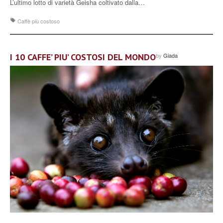
L’ultimo lotto di varietà Geisha coltivato dalla…
Caffè più costoso
I 10 CAFFE’ PIU’ COSTOSI DEL MONDO
by
Giada