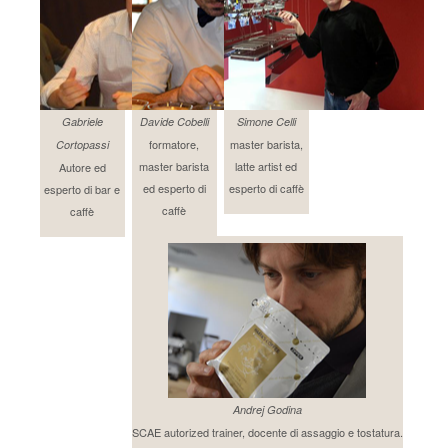
Gabriele
Davide Cobelli
Simone Celli
formatore,
master barista,
Cortopassi
master barista
latte artist ed
Autore ed
ed esperto di
esperto di caffè
esperto di bar e
caffè
caffè
Andrej Godina
SCAE autorized trainer, docente di assaggio e tostatura.