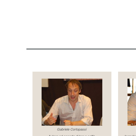
Gabriele Cortopassi
Autore ed esperto di bar e caffè
formato