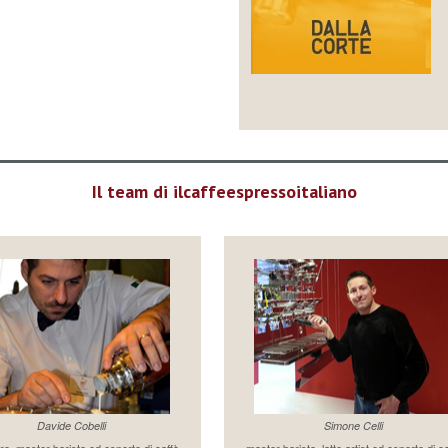
Il team di ilcaffeespressoitaliano
Davide Cobelli
Simone Celli
re, master barista ed esperto di caffè
master barista, latte artist ed esperto di c