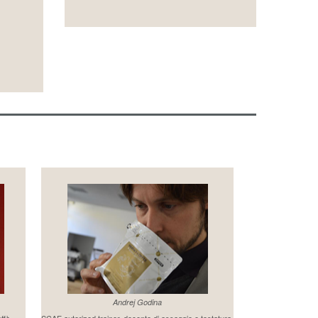
Andrej Godina
affè
SCAE autorized trainer, docente di assaggio e tostatura.