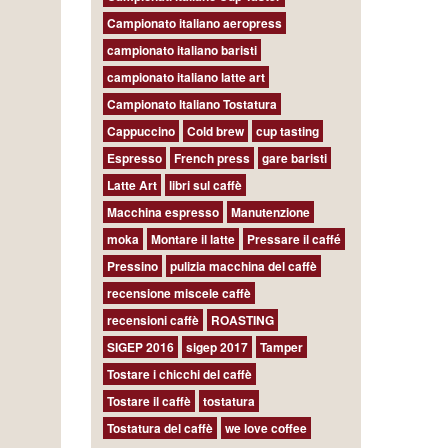
Campionato italiano aeropress
campionato italiano baristi
campionato italiano latte art
Campionato Italiano Tostatura
Cappuccino
Cold brew
cup tasting
Espresso
French press
gare baristi
Latte Art
libri sul caffè
Macchina espresso
Manutenzione
moka
Montare il latte
Pressare il caffé
Pressino
pulizia macchina del caffè
recensione miscele caffè
recensioni caffè
ROASTING
SIGEP 2016
sigep 2017
Tamper
Tostare i chicchi del caffè
Tostare il caffè
tostatura
Tostatura del caffè
we love coffee