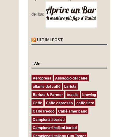
dei bar.
ULTIMI POST
TAG
Aeropress
Assaggio del caffè
atlante del caffè
barista
Barista & Farmer
brasile
brewing
Caffè
Caffè espresso
caffè filtro
Caffè freddo
Caffé americano
Campionati baristi
Campionati italiani baristi
Campionati italiano Cup Taster