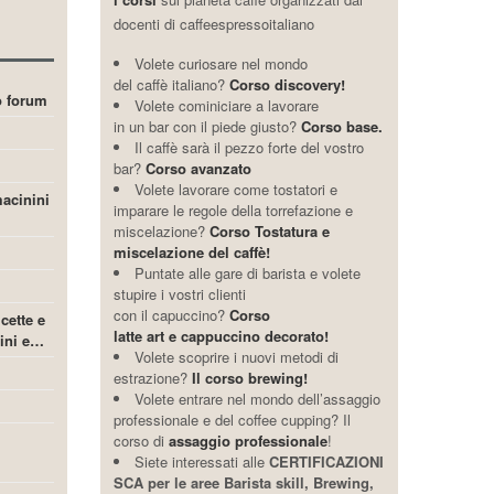
docenti di caffeespressoitaliano
Volete curiosare nel mondo
del caffè italiano?
Corso discovery!
ro forum
Volete cominiciare a lavorare
in un bar con il piede giusto?
Corso base.
Il caffè sarà il pezzo forte del vostro
bar?
Corso avanzato
Volete lavorare come tostatori e
acinini
imparare le regole della torrefazione e
miscelazione?
Corso Tostatura e
miscelazione del caffè!
Puntate alle gare di barista e volete
stupire i vostri clienti
con il capuccino?
Corso
icette e
latte art e cappuccino decorato!
cini e…
Volete scoprire i nuovi metodi di
estrazione?
Il corso brewing!
Volete entrare nel mondo dell’assaggio
professionale e del coffee cupping? Il
corso di
assaggio professionale
!
Siete interessati alle
CERTIFICAZIONI
SCA per le aree Barista skill, Brewing,