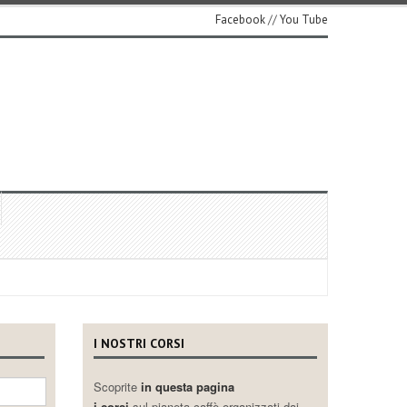
Facebook
//
You Tube
I NOSTRI CORSI
Scoprite
in questa pagina
i corsi
sul pianeta caffè organizzati dai