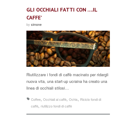
GLI OCCHIALI FATTI CON ….IL
CAFFE’
by
simone
Riutilizzare i fondi di caffè macinato per ridargli
nuova vita, una start-up ucraina ha creato una
linea di occhiali stilosi…
,
,
,
Coffee
Occhiali al caffè
Ochis
Riciclo fondi di
,
caffè
riutilizzo fondi di caffè