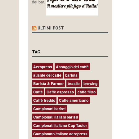
dei bar.
ULTIMI POST
TAG
Aeropress
Assaggio del caffè
atlante del caffè
barista
Barista & Farmer
brasile
brewing
Caffè
Caffè espresso
caffè filtro
Caffè freddo
Caffé americano
Campionati baristi
Campionati italiani baristi
Campionati italiano Cup Taster
Campionato italiano aeropress