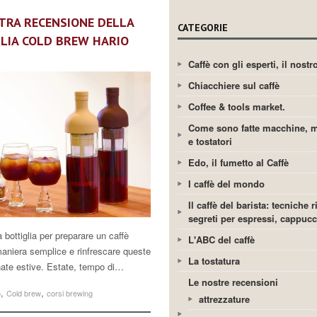
TRA RECENSIONE DELLA
CATEGORIE
LIA COLD BREW HARIO
Caffè con gli esperti, il nost
Chiacchiere sul caffè
Coffee & tools market.
Come sono fatte macchine, m
e tostatori
Edo, il fumetto al Caffè
I caffè del mondo
Il caffè del barista: tecniche r
segreti per espressi, cappuc
 bottiglia per preparare un caffè
L'ABC del caffè
maniera semplice e rinfrescare queste
La tostatura
nate estive. Estate, tempo di…
Le nostre recensioni
,
,
o
Cold brew
corsi brewing
attrezzature