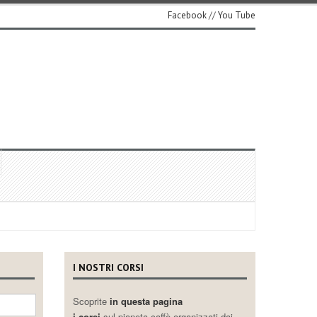
Facebook
//
You Tube
I NOSTRI CORSI
Scoprite
in questa pagina
i corsi
sul pianeta caffè organizzati dai