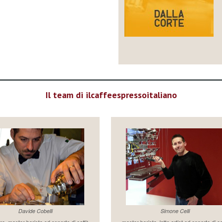
Il team di ilcaffeespressoitaliano
Davide Cobelli
Simone Celli
re, master barista ed esperto di caffè
master barista, latte artist ed esperto di c