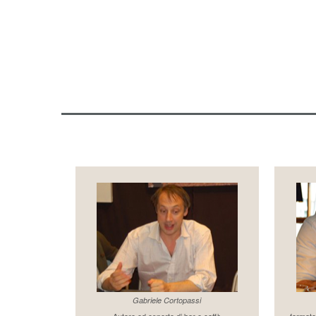
Gabriele Cortopassi
Autore ed esperto di bar e caffè
formato