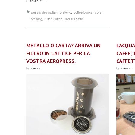
Galtieri ci…
,
,
,
alessandro galtieri
brewing
coffee books
corsi
,
,
brewing
Filter Coffee
libri sul caffè
METALLO O CARTA? ARRIVA UN
L’ACQUA
FILTRO IN LATTICE PER LA
CAFFE’,
VOSTRA AEROPRESS.
CAFFET
by
simone
by
simone