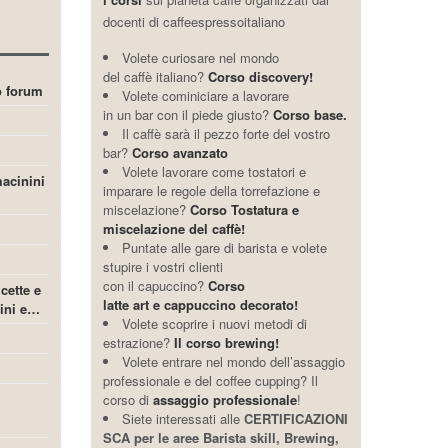
docenti di caffeespressoitaliano
Volete curiosare nel mondo
del caffè italiano?
Corso discovery!
ro forum
Volete cominiciare a lavorare
in un bar con il piede giusto?
Corso base.
Il caffè sarà il pezzo forte del vostro
bar?
Corso avanzato
Volete lavorare come tostatori e
acinini
imparare le regole della torrefazione e
miscelazione?
Corso Tostatura e
miscelazione del caffè!
Puntate alle gare di barista e volete
stupire i vostri clienti
con il capuccino?
Corso
icette e
latte art e cappuccino decorato!
cini e…
Volete scoprire i nuovi metodi di
estrazione?
Il corso brewing!
Volete entrare nel mondo dell’assaggio
professionale e del coffee cupping? Il
corso di
assaggio professionale
!
Siete interessati alle
CERTIFICAZIONI
SCA per le aree Barista skill, Brewing,