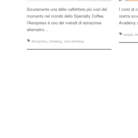
Sicuramente una delle caffettiere più cool del
I corsi di
momento nel mondo dello Specialty Coffee,
nostra scu
l’Aeropress è uno dei metodi di estrazione
Academy s
alternativi…
,
acqua
b
,
,
Aeropress
brewing
corsi brewing