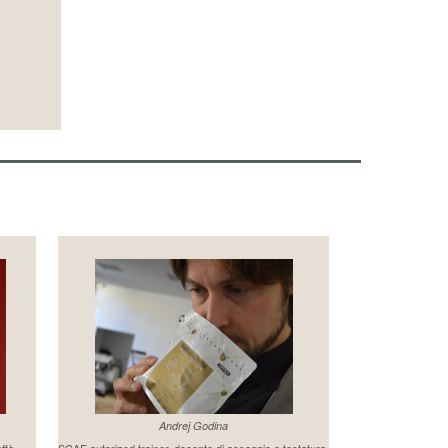
Andrej Godina
affè
SCAE autorized trainer, docente di assaggio e tostatura.