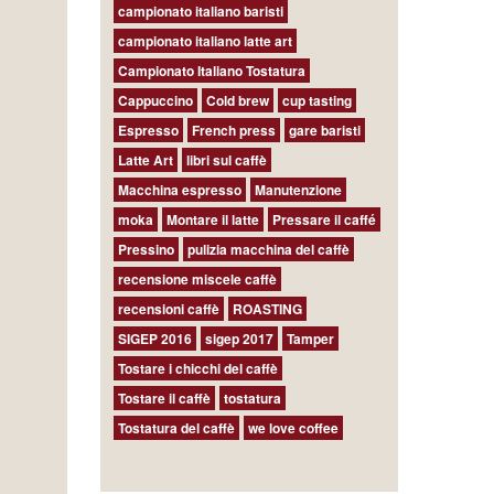
campionato italiano baristi
campionato italiano latte art
Campionato Italiano Tostatura
Cappuccino
Cold brew
cup tasting
Espresso
French press
gare baristi
Latte Art
libri sul caffè
Macchina espresso
Manutenzione
moka
Montare il latte
Pressare il caffé
Pressino
pulizia macchina del caffè
recensione miscele caffè
recensioni caffè
ROASTING
SIGEP 2016
sigep 2017
Tamper
Tostare i chicchi del caffè
Tostare il caffè
tostatura
Tostatura del caffè
we love coffee