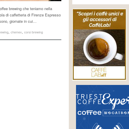
 coffee brewing che teniamo nella
ola di caffetteria di Firenze Espresso
ono, giornate in cui…
,
,
rewing
chemex
corsi brewing