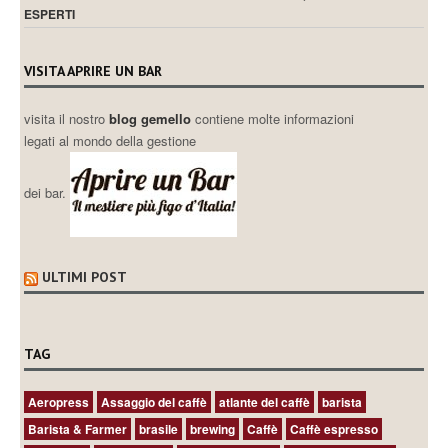
ESPERTI
VISITA APRIRE UN BAR
visita il nostro
blog gemello
contiene molte informazioni
legati al mondo della gestione
dei bar.
ULTIMI POST
TAG
Aeropress
Assaggio del caffè
atlante del caffè
barista
Barista & Farmer
brasile
brewing
Caffè
Caffè espresso