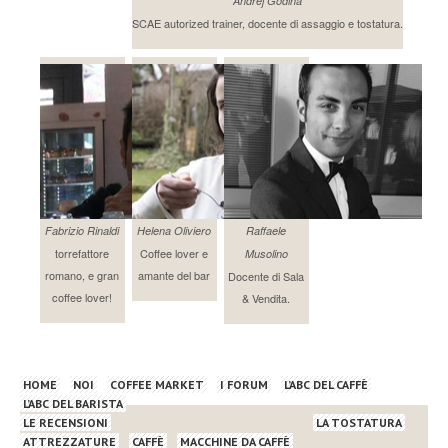
Andrej Godina
SCAE autorized trainer, docente di assaggio e tostatura.
Fabrizio Rinaldi
Helena Oliviero
Raffaele
torrefattore
Coffee lover e
Musolino
romano, e gran
amante del bar
Docente di Sala
coffee lover!
& Vendita.
HOME
NOI
COFFEE MARKET
I FORUM
L’ABC DEL CAFFÈ
L’ABC DEL BARISTA
LE RECENSIONI
LA TOSTATURA
ATTREZZATURE
CAFFÈ
MACCHINE DA CAFFÈ