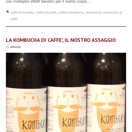
con molteplici effetti benefici per il nostro corpo,…
,
,
,
,
caffè fermentato
caffè frizzante
coffee kombucha
Kombucha
kombucha al
caffè
LA KOMBUCHA DI CAFFE’, IL NOSTRO ASSAGGIO
by
simone