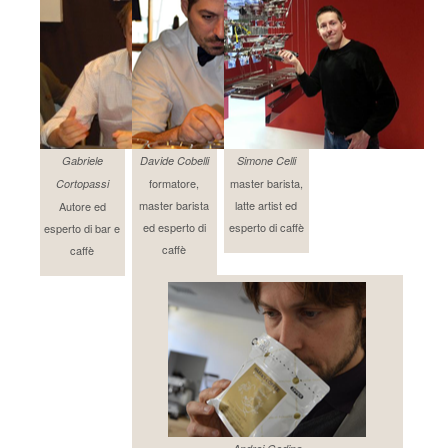
Gabriele
Davide Cobelli
Simone Celli
formatore,
master barista,
Cortopassi
master barista
latte artist ed
Autore ed
ed esperto di
esperto di caffè
esperto di bar e
caffè
caffè