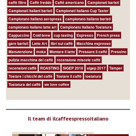
caffè filtro
Caffè freddo
Caffé americano
Campionati baristi
Campionati italiani baristi
Campionati italiano Cup Taster
Campionato italiano aeropress
campionato italiano baristi
campionato italiano latte art
Campionato Italiano Tostatura
Cappuccino
Cold brew
cup tasting
Espresso
French press
gare baristi
Latte Art
libri sul caffè
Macchina espresso
Manutenzione
moka
Montare il latte
Pressare il caffé
Pressino
pulizia macchina del caffè
recensione miscele caffè
recensioni caffè
ROASTING
SIGEP 2016
sigep 2017
Tamper
Tostare i chicchi del caffè
Tostare il caffè
tostatura
Tostatura del caffè
we love coffee
Il team di ilcaffeespressoitaliano