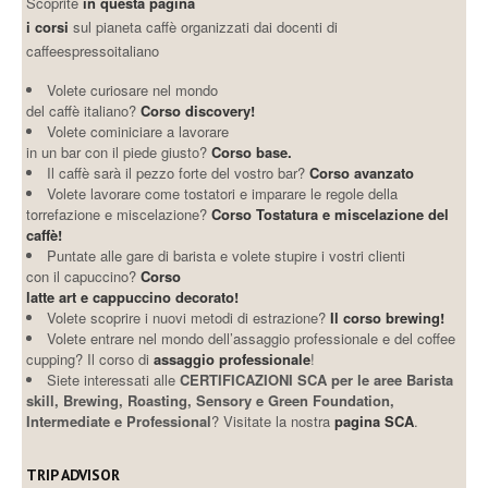
Scoprite
in questa pagina
i corsi
sul pianeta caffè organizzati dai docenti di
caffeespressoitaliano
Volete curiosare nel mondo
del caffè italiano?
Corso discovery!
Volete cominiciare a lavorare
in un bar con il piede giusto?
Corso base.
Il caffè sarà il pezzo forte del vostro bar?
Corso avanzato
Volete lavorare come tostatori e imparare le regole della
torrefazione e miscelazione?
Corso Tostatura e miscelazione del
caffè!
Puntate alle gare di barista e volete stupire i vostri clienti
con il capuccino?
Corso
latte art e cappuccino decorato!
Volete scoprire i nuovi metodi di estrazione?
Il corso brewing!
Volete entrare nel mondo dell’assaggio professionale e del coffee
cupping? Il corso di
assaggio professionale
!
Siete interessati alle
CERTIFICAZIONI SCA per le aree Barista
skill, Brewing, Roasting, Sensory e Green Foundation,
Intermediate e Professional
? Visitate la nostra
pagina SCA
.
TRIP ADVISOR