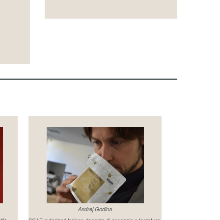
Andrej Godina
affè
SCAE autorized trainer, docente di assaggio e tostatura.