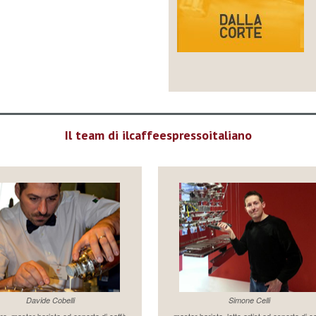
Il team di ilcaffeespressoitaliano
Davide Cobelli
Simone Celli
re, master barista ed esperto di caffè
master barista, latte artist ed esperto di c