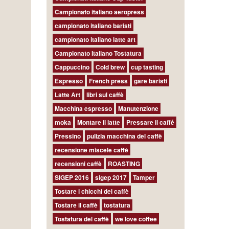
Campionato italiano aeropress
campionato italiano baristi
campionato italiano latte art
Campionato Italiano Tostatura
Cappuccino
Cold brew
cup tasting
Espresso
French press
gare baristi
Latte Art
libri sul caffè
Macchina espresso
Manutenzione
moka
Montare il latte
Pressare il caffé
Pressino
pulizia macchina del caffè
recensione miscele caffè
recensioni caffè
ROASTING
SIGEP 2016
sigep 2017
Tamper
Tostare i chicchi del caffè
Tostare il caffè
tostatura
Tostatura del caffè
we love coffee