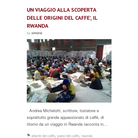
UN VIAGGIO ALLA SCOPERTA
DELLE ORIGINI DEL CAFFE’, IL
RWANDA
by
simone
Andrea Michelotti, scrittore, tostatore e
soprattutto grande appassionato di caffè, di
ritorno da un viaggio in Rwanda racconta in…
,
,
atlante del caffè
paesi del caffè
rwanda