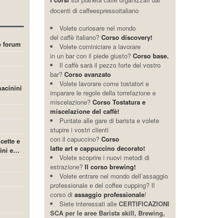
docenti di caffeespressoitaliano
Volete curiosare nel mondo
del caffè italiano?
Corso discovery!
ro forum
Volete cominiciare a lavorare
in un bar con il piede giusto?
Corso base.
Il caffè sarà il pezzo forte del vostro
bar?
Corso avanzato
Volete lavorare come tostatori e
acinini
imparare le regole della torrefazione e
miscelazione?
Corso Tostatura e
miscelazione del caffè!
Puntate alle gare di barista e volete
stupire i vostri clienti
con il capuccino?
Corso
icette e
latte art e cappuccino decorato!
cini e…
Volete scoprire i nuovi metodi di
estrazione?
Il corso brewing!
Volete entrare nel mondo dell’assaggio
professionale e del coffee cupping? Il
corso di
assaggio professionale
!
Siete interessati alle
CERTIFICAZIONI
SCA per le aree Barista skill, Brewing,