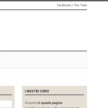
Facebook
//
You Tube
I NOSTRI CORSI
Scoprite
in questa pagina
i corsi
sul pianeta caffè organizzati dai