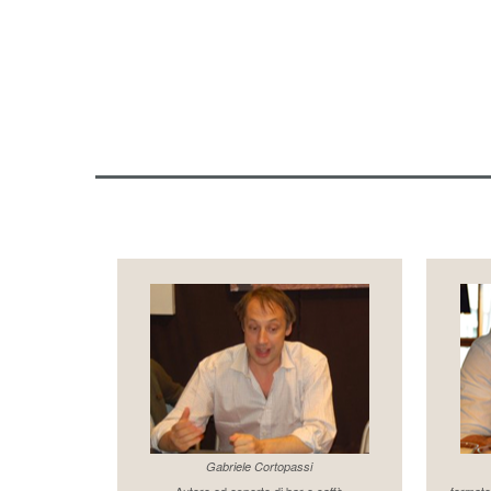
Gabriele Cortopassi
Autore ed esperto di bar e caffè
formato