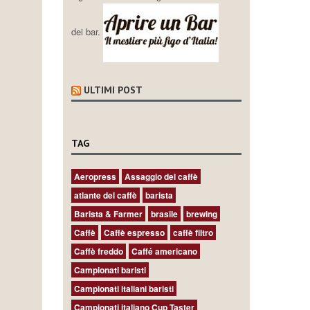
dei bar.
ULTIMI POST
TAG
Aeropress
Assaggio del caffè
atlante del caffè
barista
Barista & Farmer
brasile
brewing
Caffè
Caffè espresso
caffè filtro
Caffè freddo
Caffé americano
Campionati baristi
Campionati italiani baristi
Campionati italiano Cup Taster