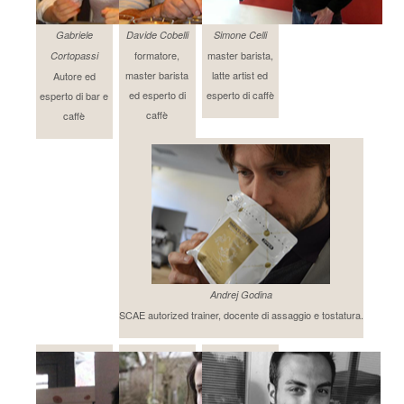
Gabriele
Davide Cobelli
Simone Celli
formatore,
master barista,
Cortopassi
master barista
latte artist ed
Autore ed
ed esperto di
esperto di caffè
esperto di bar e
caffè
caffè
Andrej Godina
SCAE autorized trainer, docente di assaggio e tostatura.