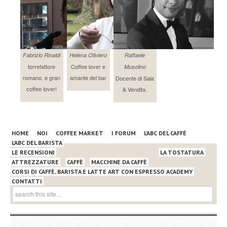
Fabrizio Rinaldi
Helena Oliviero
Raffaele
torrefattore
Coffee lover e
Musolino
romano, e gran
amante del bar
Docente di Sala
coffee lover!
& Vendita.
HOME
NOI
COFFEE MARKET
I FORUM
L’ABC DEL CAFFÈ
L’ABC DEL BARISTA
LE RECENSIONI
LA TOSTATURA
ATTREZZATURE
CAFFÈ
MACCHINE DA CAFFÈ
CORSI DI CAFFÈ, BARISTA E LATTE ART CON ESPRESSO ACADEMY
CONTATTI