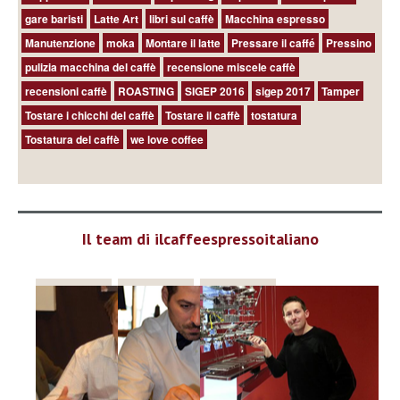
gare baristi
Latte Art
libri sul caffè
Macchina espresso
Manutenzione
moka
Montare il latte
Pressare il caffé
Pressino
pulizia macchina del caffè
recensione miscele caffè
recensioni caffè
ROASTING
SIGEP 2016
sigep 2017
Tamper
Tostare i chicchi del caffè
Tostare il caffè
tostatura
Tostatura del caffè
we love coffee
Il team di ilcaffeespressoitaliano