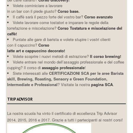
Volete cominiciare a lavorare
in un bar con il piede giusto?
Corso base.
Il caffè sarà il pezzo forte del vostro bar?
Corso avanzato
Volete lavorare come tostatori e imparare le regole della
torrefazione e miscelazione?
Corso Tostatura e miscelazione del
caffè!
Puntate alle gare di barista e volete stupire i vostri clienti
con il capuccino?
Corso
latte art e cappuccino decorato!
Volete scoprire i nuovi metodi di estrazione?
Il corso brewing!
Volete entrare nel mondo dell’assaggio professionale e del coffee
cupping? Il corso di
assaggio professionale
!
Siete interessati alle
CERTIFICAZIONI SCA per le aree Barista
skill, Brewing, Roasting, Sensory e Green Foundation,
Intermediate e Professional
? Visitate la nostra
pagina SCA
.
TRIP ADVISOR
La nostra scuola ha vinto il certificato di eccellenza Trip Advisor
2014, 2015, 2016 e 2017. Grazie a tutti i partecipanti ai nostri corsi!