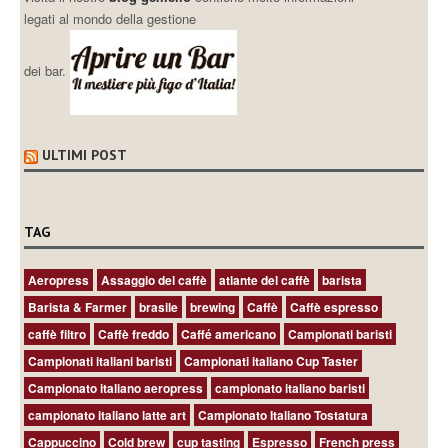
legati al mondo della gestione
dei bar.
ULTIMI POST
TAG
Aeropress
Assaggio del caffè
atlante del caffè
barista
Barista & Farmer
brasile
brewing
Caffè
Caffè espresso
caffè filtro
Caffè freddo
Caffé americano
Campionati baristi
Campionati italiani baristi
Campionati italiano Cup Taster
Campionato italiano aeropress
campionato italiano baristi
campionato italiano latte art
Campionato Italiano Tostatura
Cappuccino
Cold brew
cup tasting
Espresso
French press