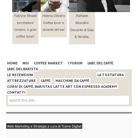
Fabrizio Rinaldi
Helena Oliviero
Raffaele
torrefattore
Coffee lover e
Musolino
romano, e gran
amante del bar
Docente di Sala
coffee lover!
& Vendita.
HOME
NOI
COFFEE MARKET
I FORUM
L’ABC DEL CAFFÈ
L’ABC DEL BARISTA
LE RECENSIONI
LA TOSTATURA
ATTREZZATURE
CAFFÈ
MACCHINE DA CAFFÈ
CORSI DI CAFFÈ, BARISTA E LATTE ART CON ESPRESSO ACADEMY
CONTATTI
Web Marketing e Strategia a cura di Trame Digitali