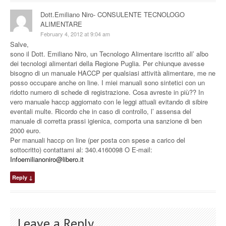
Dott.Emiliano Niro- CONSULENTE TECNOLOGO
ALIMENTARE
February 4, 2012 at 9:04 am
Salve,
sono il Dott. Emiliano Niro, un Tecnologo Alimentare iscritto all’ albo
dei tecnologi alimentari della Regione Puglia. Per chiunque avesse
bisogno di un manuale HACCP per qualsiasi attività alimentare, me ne
posso occupare anche on line. I miei manuali sono sintetici con un
ridotto numero di schede di registrazione. Cosa avreste in più?? In
vero manuale haccp aggiornato con le leggi attuali evitando di sibire
eventali multe. Ricordo che in caso di controllo, l’ assensa del
manuale di corretta prassi igienica, comporta una sanzione di ben
2000 euro.
Per manuali haccp on line (per posta con spese a carico del
sottocritto) contattami al: 340.4160098 O E-mail:
Infoemilianoniro@libero.it
Reply
↓
Leave a Reply