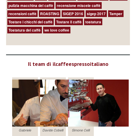
pulizia macchina del caffè
recensione miscele caffè
recensioni caffè
ROASTING
SIGEP 2016
sigep 2017
Tamper
Tostare i chicchi del caffè
Tostare il caffè
tostatura
Tostatura del caffè
we love coffee
Il team di ilcaffeespressoitaliano
Gabriele
Davide Cobelli
Simone Celli