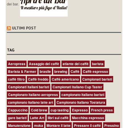
dei bar.
ULTIMI POST
TAG
Aeropress
Assaggio del caffè
atlante del caffè
barista
Barista & Farmer
brasile
brewing
Caffè
Caffè espresso
caffè filtro
Caffè freddo
Caffé americano
Campionati baristi
Campionati italiani baristi
Campionati italiano Cup Taster
Campionato italiano aeropress
campionato italiano baristi
campionato italiano latte art
Campionato Italiano Tostatura
Cappuccino
Cold brew
cup tasting
Espresso
French press
gare baristi
Latte Art
libri sul caffè
Macchina espresso
Manutenzione
moka
Montare il latte
Pressare il caffé
Pressino