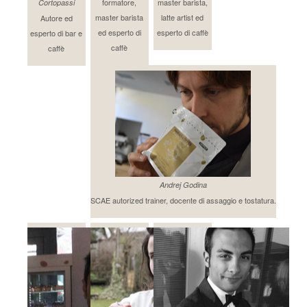
formatore,
master barista,
Cortopassi
master barista
latte artist ed
Autore ed
ed esperto di
esperto di caffè
esperto di bar e
caffè
caffè
Andrej Godina
SCAE autorized trainer, docente di assaggio e tostatura.