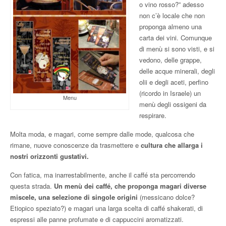
o vino rosso?” adesso
non c’è locale che non
proponga almeno una
carta dei vini. Comunque
di menù si sono visti, e si
vedono, delle grappe,
delle acque minerali, degli
olii e degli aceti, perfino
(ricordo in Israele) un
Menu
menù degli ossigeni da
respirare.
Molta moda, e magari, come sempre dalle mode, qualcosa che
rimane, nuove conoscenze da trasmettere e
cultura che allarga i
nostri orizzonti gustativi.
Con fatica, ma inarrestabilmente, anche il caffé sta percorrendo
questa strada.
Un menù dei caffé, che proponga magari diverse
miscele, una selezione di singole origini
(messicano dolce?
Etiopico speziato?) e magari una larga scelta di caffé shakerati, di
espressi alle panne profumate e di cappuccini aromatizzati.