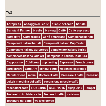
TAG
Aeropress
Assaggio del caffè
atlante del caffè
barista
Barista & Farmer
brasile
brewing
Caffè
Caffè espresso
caffè filtro
Caffè freddo
Caffé americano
Campionati baristi
Campionati italiani baristi
Campionati italiano Cup Taster
Campionato italiano aeropress
campionato italiano baristi
campionato italiano latte art
Campionato Italiano Tostatura
Cappuccino
Cold brew
cup tasting
Espresso
French press
gare baristi
Latte Art
libri sul caffè
Macchina espresso
Manutenzione
moka
Montare il latte
Pressare il caffé
Pressino
pulizia macchina del caffè
recensione miscele caffè
recensioni caffè
ROASTING
SIGEP 2016
sigep 2017
Tamper
Tostare i chicchi del caffè
Tostare il caffè
tostatura
Tostatura del caffè
we love coffee