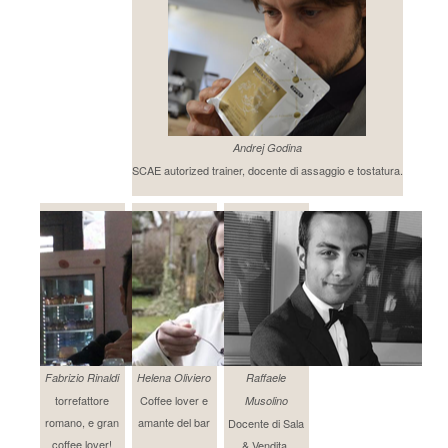
Andrej Godina
SCAE autorized trainer, docente di assaggio e tostatura.
Fabrizio Rinaldi
Helena Oliviero
Raffaele
torrefattore
Coffee lover e
Musolino
romano, e gran
amante del bar
Docente di Sala
coffee lover!
& Vendita.