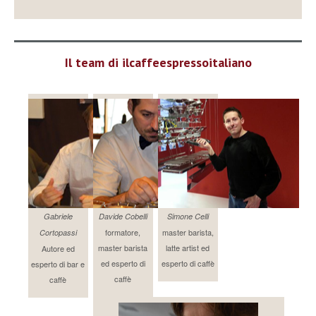
Il team di ilcaffeespressoitaliano
Gabriele
Davide Cobelli
Simone Celli
formatore,
master barista,
Cortopassi
master barista
latte artist ed
Autore ed
ed esperto di
esperto di caffè
esperto di bar e
caffè
caffè