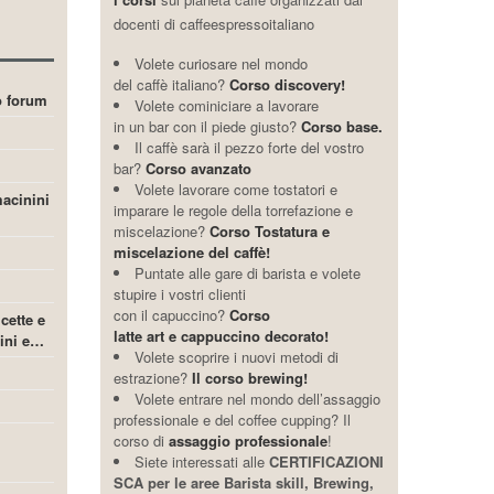
docenti di caffeespressoitaliano
Volete curiosare nel mondo
del caffè italiano?
Corso discovery!
ro forum
Volete cominiciare a lavorare
in un bar con il piede giusto?
Corso base.
Il caffè sarà il pezzo forte del vostro
bar?
Corso avanzato
Volete lavorare come tostatori e
acinini
imparare le regole della torrefazione e
miscelazione?
Corso Tostatura e
miscelazione del caffè!
Puntate alle gare di barista e volete
stupire i vostri clienti
con il capuccino?
Corso
icette e
latte art e cappuccino decorato!
cini e…
Volete scoprire i nuovi metodi di
estrazione?
Il corso brewing!
Volete entrare nel mondo dell’assaggio
professionale e del coffee cupping? Il
corso di
assaggio professionale
!
Siete interessati alle
CERTIFICAZIONI
SCA per le aree Barista skill, Brewing,