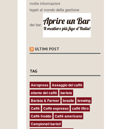
molte informazioni
legati al mondo della gestione
dei bar.
ULTIMI POST
TAG
Aeropress
Assaggio del caffè
atlante del caffè
barista
Barista & Farmer
brasile
brewing
Caffè
Caffè espresso
caffè filtro
Caffè freddo
Caffé americano
Campionati baristi