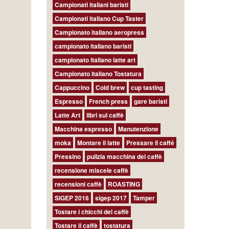
Campionati italiani baristi
Campionati italiano Cup Taster
Campionato italiano aeropress
campionato italiano baristi
campionato italiano latte art
Campionato Italiano Tostatura
Cappuccino
Cold brew
cup tasting
Espresso
French press
gare baristi
Latte Art
libri sul caffè
Macchina espresso
Manutenzione
moka
Montare il latte
Pressare il caffé
Pressino
pulizia macchina del caffè
recensione miscele caffè
recensioni caffè
ROASTING
SIGEP 2016
sigep 2017
Tamper
Tostare i chicchi del caffè
Tostare il caffè
tostatura