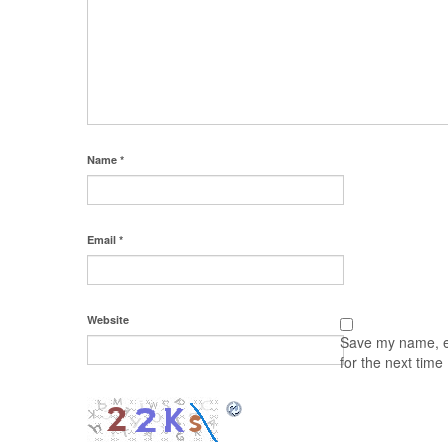
Name
*
Email
*
Website
Save my name, em
for the next tim