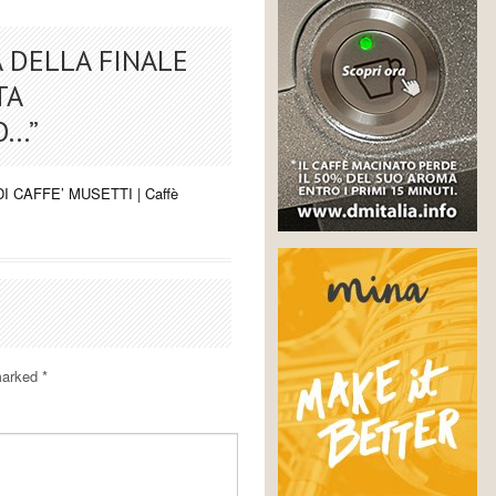
A DELLA FINALE
TA
EO…
”
 CAFFE’ MUSETTI | Caffè
 marked
*