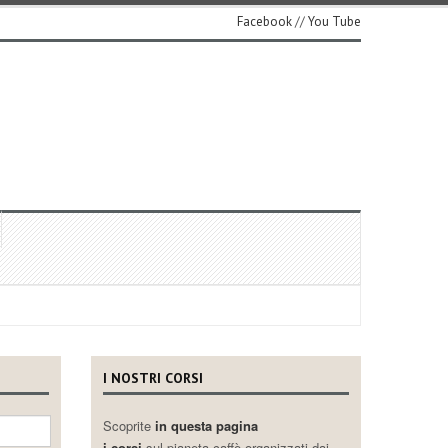
Facebook
//
You Tube
I NOSTRI CORSI
Scoprite
in questa pagina
i corsi
sul pianeta caffè organizzati dai