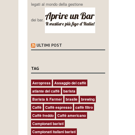
legati al mondo della gestione
dei bar.
ULTIMI POST
TAG
Aeropress
Assaggio del caffè
atlante del caffè
barista
Barista & Farmer
brasile
brewing
Caffè
Caffè espresso
caffè filtro
Caffè freddo
Caffé americano
Campionati baristi
Campionati italiani baristi