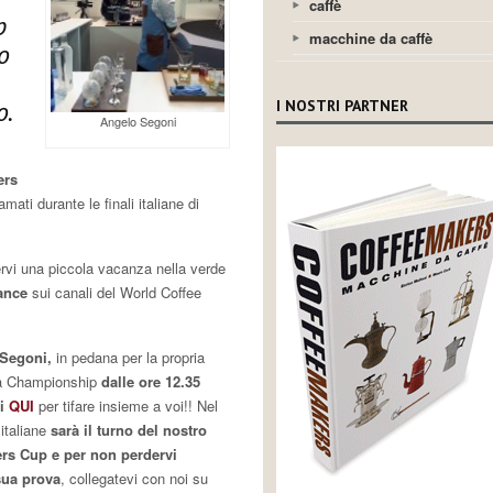
caffè
p
macchine da caffè
o
o.
I NOSTRI PARTNER
Angelo Segoni
ers
mati durante le finali italiane di
ervi una piccola vacanza nella verde
mance
sui canali del World Coffee
 Segoni,
in pedana per la propria
ta Championship
dalle ore 12.35
ti
QUI
per tifare insieme a voi!! Nel
italiane
sarà il turno del nostro
rs Cup e per non perdervi
sua prova
, collegatevi con noi su