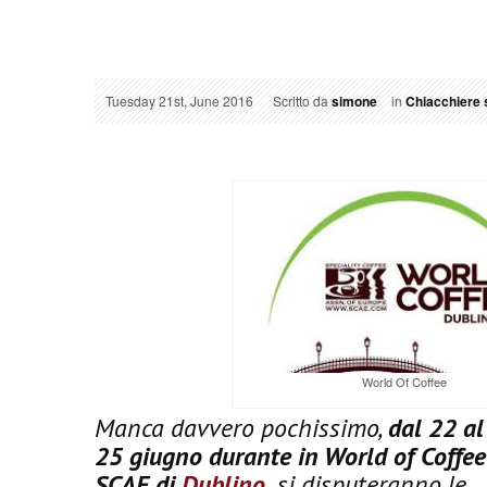
Tuesday 21st, June 2016
Scritto da
simone
in
Chiacchiere s
World Of Coffee
Manca davvero pochissimo,
dal 22 al
25 giugno durante in World of Coffee
SCAE di
Dublino
,
si disputeranno le