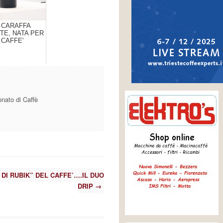
 CARAFFA
TE, NATA PER
L CAFFE'
onato di Caffè
 DI RUBIK” DEL CAFFE’….IL DUO
DRIP
→