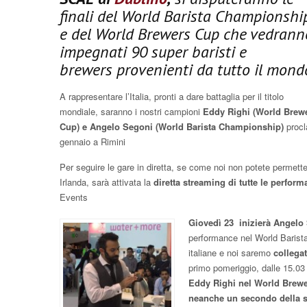
finali del World Barista Championshi
e del World Brewers Cup che vedrann
impegnati 90 super baristi e
brewers provenienti da tutto il mond
A rappresentare l’Italia, pronti a dare battaglia per il titolo
mondiale, saranno i nostri campioni
Eddy Righi (World Brew
Cup) e Angelo Segoni (World Barista Championship)
procla
gennaio a Rimini
Per seguire le gare in diretta, se come noi non potete permett
Irlanda, sarà attivata la
diretta streaming di tutte le perfor
Events
Giovedì 23 inizierà Angelo
performance nel World Baris
italiane e noi saremo
collega
primo pomeriggio, dalle 15.03 
Eddy Righi nel World Brewe
neanche un secondo della 