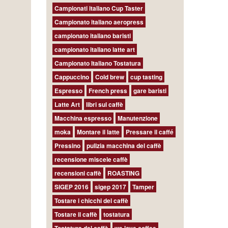
Campionati italiano Cup Taster
Campionato italiano aeropress
campionato italiano baristi
campionato italiano latte art
Campionato Italiano Tostatura
Cappuccino
Cold brew
cup tasting
Espresso
French press
gare baristi
Latte Art
libri sul caffè
Macchina espresso
Manutenzione
moka
Montare il latte
Pressare il caffé
Pressino
pulizia macchina del caffè
recensione miscele caffè
recensioni caffè
ROASTING
SIGEP 2016
sigep 2017
Tamper
Tostare i chicchi del caffè
Tostare il caffè
tostatura
Tostatura del caffè
we love coffee