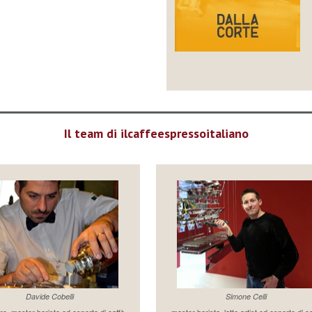
Il team di ilcaffeespressoitaliano
Davide Cobelli
Simone Celli
re, master barista ed esperto di caffè
master barista, latte artist ed esperto di c