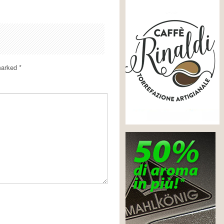
 marked
*