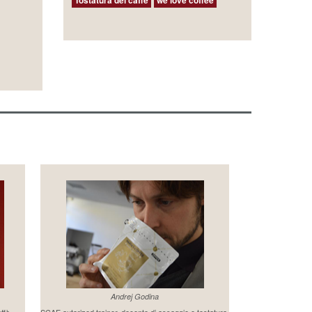
Andrej Godina
affè
SCAE autorized trainer, docente di assaggio e tostatura.