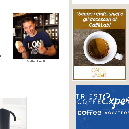
o
Matteo Beluffi