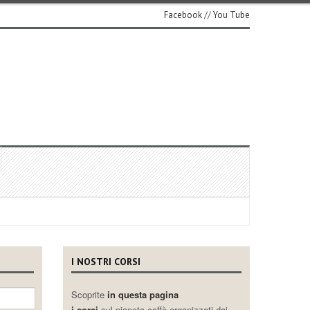
Facebook
//
You Tube
I NOSTRI CORSI
Scoprite
in questa pagina
i corsi
sul pianeta caffè organizzati dai