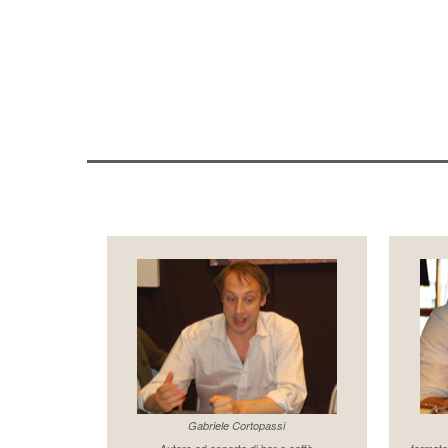
Gabriele Cortopassi
Autore ed esperto di bar e caffè
formato