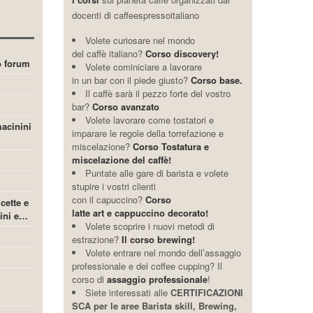
docenti di caffeespressoitaliano
Volete curiosare nel mondo
del caffè italiano?
Corso discovery!
ro forum
Volete cominiciare a lavorare
in un bar con il piede giusto?
Corso base.
Il caffè sarà il pezzo forte del vostro
bar?
Corso avanzato
Volete lavorare come tostatori e
acinini
imparare le regole della torrefazione e
miscelazione?
Corso Tostatura e
miscelazione del caffè!
Puntate alle gare di barista e volete
stupire i vostri clienti
con il capuccino?
Corso
icette e
latte art e cappuccino decorato!
cini e…
Volete scoprire i nuovi metodi di
estrazione?
Il corso brewing!
Volete entrare nel mondo dell’assaggio
professionale e del coffee cupping? Il
corso di
assaggio professionale
!
Siete interessati alle
CERTIFICAZIONI
SCA per le aree Barista skill, Brewing,