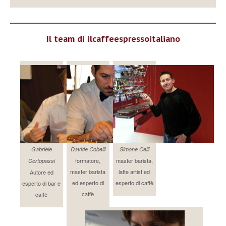
Il team di ilcaffeespressoitaliano
Gabriele
Davide Cobelli
Simone Celli
formatore,
master barista,
Cortopassi
master barista
latte artist ed
Autore ed
ed esperto di
esperto di caffè
esperto di bar e
caffè
caffè