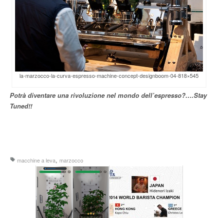
la-marzocco-la-curva-espresso-machine-concept-designboom-04-818×545
Potrà diventare una rivoluzione nel mondo dell’espresso?….Stay
Tuned!!
,
macchine a leva
marzocco