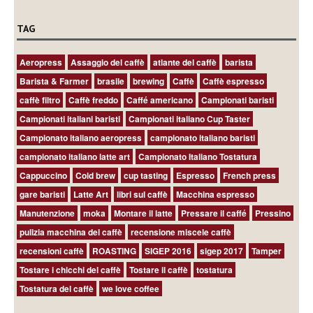
TAG
Aeropress
Assaggio del caffè
atlante del caffè
barista
Barista & Farmer
brasile
brewing
Caffè
Caffè espresso
caffè filtro
Caffè freddo
Caffé americano
Campionati baristi
Campionati italiani baristi
Campionati italiano Cup Taster
Campionato italiano aeropress
campionato italiano baristi
campionato italiano latte art
Campionato Italiano Tostatura
Cappuccino
Cold brew
cup tasting
Espresso
French press
gare baristi
Latte Art
libri sul caffè
Macchina espresso
Manutenzione
moka
Montare il latte
Pressare il caffé
Pressino
pulizia macchina del caffè
recensione miscele caffè
recensioni caffè
ROASTING
SIGEP 2016
sigep 2017
Tamper
Tostare i chicchi del caffè
Tostare il caffè
tostatura
Tostatura del caffè
we love coffee