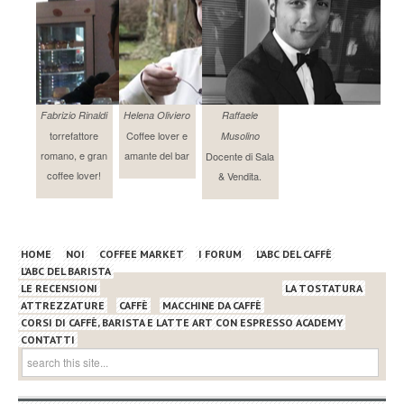
Fabrizio Rinaldi
Helena Oliviero
Raffaele
torrefattore
Coffee lover e
Musolino
romano, e gran
amante del bar
Docente di Sala
coffee lover!
& Vendita.
HOME
NOI
COFFEE MARKET
I FORUM
L’ABC DEL CAFFÈ
L’ABC DEL BARISTA
LE RECENSIONI
LA TOSTATURA
ATTREZZATURE
CAFFÈ
MACCHINE DA CAFFÈ
CORSI DI CAFFÈ, BARISTA E LATTE ART CON ESPRESSO ACADEMY
CONTATTI