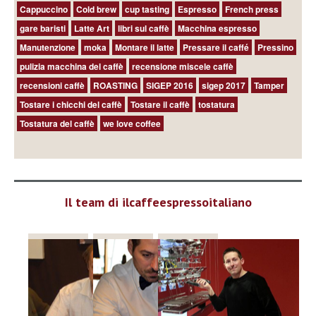
Cappuccino
Cold brew
cup tasting
Espresso
French press
gare baristi
Latte Art
libri sul caffè
Macchina espresso
Manutenzione
moka
Montare il latte
Pressare il caffé
Pressino
pulizia macchina del caffè
recensione miscele caffè
recensioni caffè
ROASTING
SIGEP 2016
sigep 2017
Tamper
Tostare i chicchi del caffè
Tostare il caffè
tostatura
Tostatura del caffè
we love coffee
Il team di ilcaffeespressoitaliano