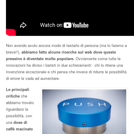
Non avendo avuto ancora modo di testarlo di persona (ma lo faremo a
breve!!),
abbiamo fatto alcune ricerche sul web dove questo
pressino è diventato molto popolare.
Ovviamente come tutte le
innovazioni ha diviso i baristi in due schieramenti: chi lo ritiene una
invenzione eccezionale e chi pensa che invece di ridurre le possibilità
di errore le vada ad aumentare.
Le principali
critiche
che
abbiamo trovato
riguardano la
possibilità, con
una
dose di
caffè macinato