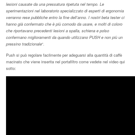
lesioni causate da una pressatura ripetuta nel tempo. Le
sperimentazioni nel laboratorio specializzato di esperti di ergonomia
verranno rese pubbliche entro la fine dell’anno. I nostri beta tester ci
hanno già confermato che è più comodo da usare, e molti di coloro
che riportavano precedenti lesioni a spalla, schiena e polso
confermano miglioramenti da quando utilizzano PUSH e non più un
pressino tradizionale
“.
Push si può regolare facilmente per adeguarsi alla quantità di caffè
macinato che viene inserita nel portafiltro come vedete nel video qui
sotto: