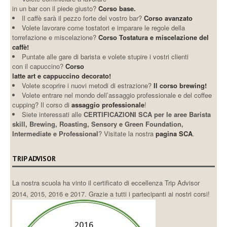
in un bar con il piede giusto?
Corso base.
Il caffè sarà il pezzo forte del vostro bar?
Corso avanzato
Volete lavorare come tostatori e imparare le regole della
torrefazione e miscelazione?
Corso Tostatura e miscelazione del
caffè!
Puntate alle gare di barista e volete stupire i vostri clienti
con il capuccino?
Corso
latte art e cappuccino decorato!
Volete scoprire i nuovi metodi di estrazione?
Il corso brewing!
Volete entrare nel mondo dell’assaggio professionale e del coffee
cupping? Il corso di
assaggio professionale
!
Siete interessati alle
CERTIFICAZIONI SCA per le aree Barista
skill, Brewing, Roasting, Sensory e Green Foundation,
Intermediate e Professional
? Visitate la nostra
pagina SCA
.
TRIP ADVISOR
La nostra scuola ha vinto il certificato di eccellenza Trip Advisor
2014, 2015, 2016 e 2017. Grazie a tutti i partecipanti ai nostri corsi!