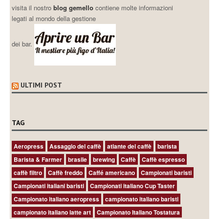
visita il nostro
blog gemello
contiene molte informazioni
legati al mondo della gestione
dei bar.
ULTIMI POST
TAG
Aeropress
Assaggio del caffè
atlante del caffè
barista
Barista & Farmer
brasile
brewing
Caffè
Caffè espresso
caffè filtro
Caffè freddo
Caffé americano
Campionati baristi
Campionati italiani baristi
Campionati italiano Cup Taster
Campionato italiano aeropress
campionato italiano baristi
campionato italiano latte art
Campionato Italiano Tostatura