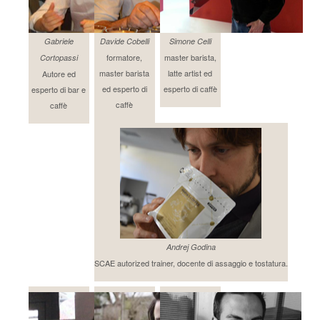
Gabriele
Davide Cobelli
Simone Celli
formatore,
master barista,
Cortopassi
master barista
latte artist ed
Autore ed
ed esperto di
esperto di caffè
esperto di bar e
caffè
caffè
Andrej Godina
SCAE autorized trainer, docente di assaggio e tostatura.