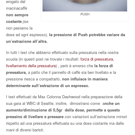
erogato dal
macinacaffè
PUSH
non sempre
costante
,(se
non pesiamo la
dose ad ogni espresso),
la pressione di Push potrebbe variare da
un’estrazione all’altra.
In tutti i test che abbiamo effettuato sulla pressatura nella nostra
scuola (in questi post ne trovate i risultati:
forza di pressatura
,
livellamento della pressatura
) , però è emerso che
la forza di
pressatura,
a patto che il pannello di caffè sia ben livellato e la
pressione riesca a compattarlo,
non influisce in maniera
determinante sull’estrazione di un espresso.
I test effettuati da Max Colonna Dashwood nella preparazione della
sua gara al WBC di Seattle, inoltre, dimostrano come a
nche un
aumento/diminuzione di 0,5gr della dose, permette a questo
pressino di livellare e pressare
con variazioni sull’estrazione minori
rispetto ad una pressatura effettuata su una dose costante ma dalle
mani di diversi baristi.