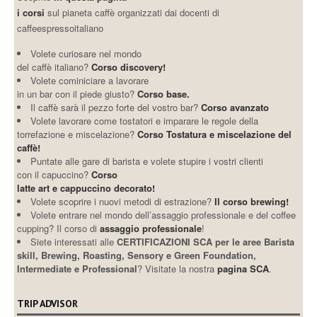
i corsi
sul pianeta caffè organizzati dai docenti di
caffeespressoitaliano
Volete curiosare nel mondo
del caffè italiano?
Corso discovery!
Volete cominiciare a lavorare
in un bar con il piede giusto?
Corso base.
Il caffè sarà il pezzo forte del vostro bar?
Corso avanzato
Volete lavorare come tostatori e imparare le regole della
torrefazione e miscelazione?
Corso Tostatura e miscelazione del
caffè!
Puntate alle gare di barista e volete stupire i vostri clienti
con il capuccino?
Corso
latte art e cappuccino decorato!
Volete scoprire i nuovi metodi di estrazione?
Il corso brewing!
Volete entrare nel mondo dell’assaggio professionale e del coffee
cupping? Il corso di
assaggio professionale
!
Siete interessati alle
CERTIFICAZIONI SCA per le aree Barista
skill, Brewing, Roasting, Sensory e Green Foundation,
Intermediate e Professional
? Visitate la nostra
pagina SCA
.
TRIP ADVISOR