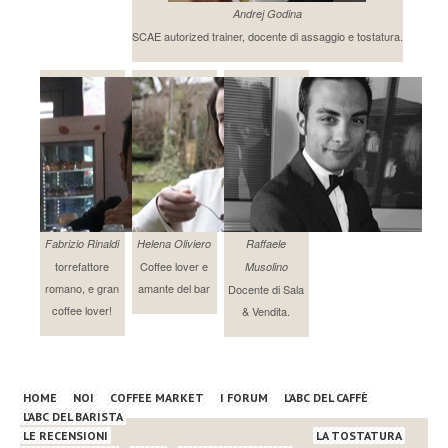
Andrej Godina
SCAE autorized trainer, docente di assaggio e tostatura.
Fabrizio Rinaldi
Helena Oliviero
Raffaele
torrefattore
Coffee lover e
Musolino
romano, e gran
amante del bar
Docente di Sala
coffee lover!
& Vendita.
HOME
NOI
COFFEE MARKET
I FORUM
L’ABC DEL CAFFÈ
L’ABC DEL BARISTA
LE RECENSIONI
LA TOSTATURA