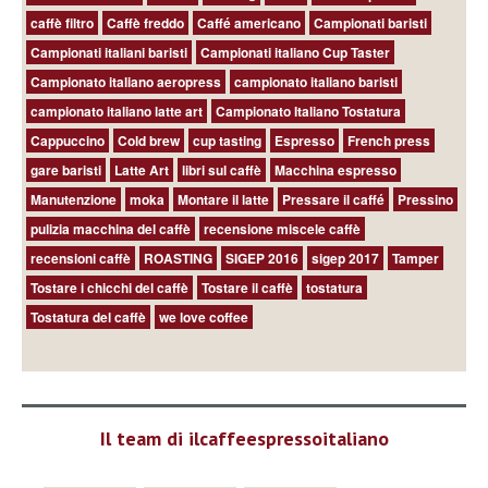
caffè filtro
Caffè freddo
Caffé americano
Campionati baristi
Campionati italiani baristi
Campionati italiano Cup Taster
Campionato italiano aeropress
campionato italiano baristi
campionato italiano latte art
Campionato Italiano Tostatura
Cappuccino
Cold brew
cup tasting
Espresso
French press
gare baristi
Latte Art
libri sul caffè
Macchina espresso
Manutenzione
moka
Montare il latte
Pressare il caffé
Pressino
pulizia macchina del caffè
recensione miscele caffè
recensioni caffè
ROASTING
SIGEP 2016
sigep 2017
Tamper
Tostare i chicchi del caffè
Tostare il caffè
tostatura
Tostatura del caffè
we love coffee
Il team di ilcaffeespressoitaliano