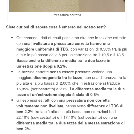
Pressatura corretta
Siete curiosi di sapere cosa è emerso nel nostro test?
Osservando i dati ottenuti possiamo dire che le tazzine estratte
con una
livellatura e pressatura corretta hanno una
maggiore uniformità di TDS
, con variazioni di 0,50% tra la più
alta e la più bassa delle 6 per un’estrazione tra il 19,5 e il 18,5.
Bassa anche la differenza media tra le due tazze in
un’estrazione doppia 0,2%.
Le tazzine estratte
senza essere pressate
vedono una
maggiore
disomogeneità tra le tazze
, con una differenza tra la
più alta e la più bassa di 2,00% che in estrazione si traduce
15,85% (sottoestratto) e 20%.
La differenza media tra le due
tazze di un’estrazione doppia è stata di 0,8%
.
Gli espressi estratti con una
pressatura non corretta,
volutamente non livellata
, hanno visto
differenze di TDS di
ben 2,2%
tra la più alta e la più bassa con estrazioni tra il
22,10% (sovraestratto) e il 17,10% (sottoestratto) con una
differenza media tra le due tazze della stessa estrazione di
ben 2%.