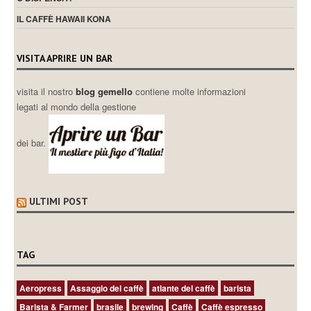
IL CAFFÈ HAWAII KONA
VISITA APRIRE UN BAR
visita il nostro
blog gemello
contiene molte informazioni
legati al mondo della gestione
dei bar.
ULTIMI POST
TAG
Aeropress
Assaggio del caffè
atlante del caffè
barista
Barista & Farmer
brasile
brewing
Caffè
Caffè espresso