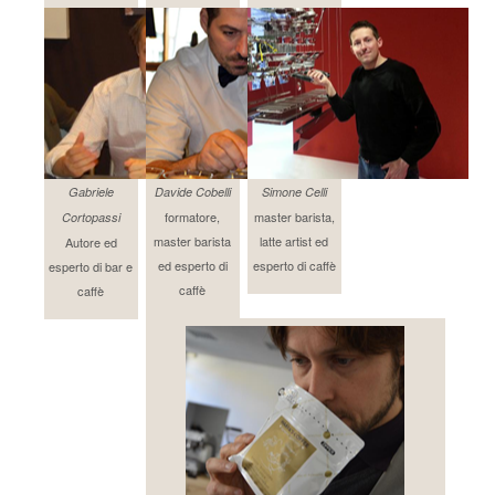
Gabriele
Davide Cobelli
Simone Celli
formatore,
master barista,
Cortopassi
master barista
latte artist ed
Autore ed
ed esperto di
esperto di caffè
esperto di bar e
caffè
caffè