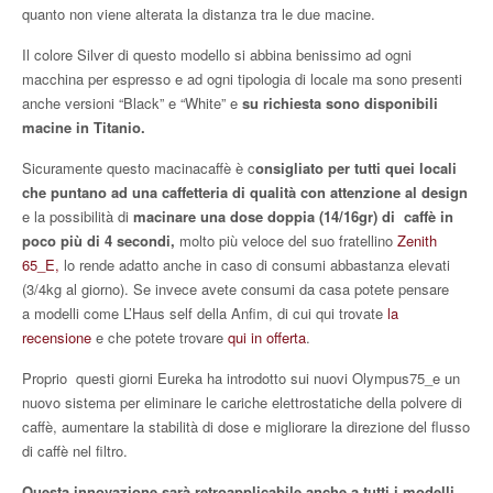
quanto non viene alterata la distanza tra le due macine.
Il colore Silver di questo modello si abbina benissimo ad ogni
macchina per espresso e ad ogni tipologia di locale ma sono presenti
anche versioni “Black” e “White” e
su richiesta sono disponibili
macine in Titanio.
Sicuramente questo macinacaffè è c
onsigliato per tutti quei locali
che puntano ad una caffetteria di qualità con attenzione al design
e la possibilità di
macinare una dose doppia (14/16gr) di caffè in
poco più di 4 secondi,
molto più veloce del suo fratellino
Zenith
65_E,
lo rende adatto anche in caso di consumi abbastanza elevati
(3/4kg al giorno). Se invece avete consumi da casa potete pensare
a modelli come L’Haus self della Anfim, di cui qui trovate
la
recensione
e che potete trovare
qui in offerta
.
Proprio questi giorni Eureka ha introdotto sui nuovi Olympus75_e un
nuovo sistema per eliminare le cariche elettrostatiche della polvere di
caffè, aumentare la stabilità di dose e migliorare la direzione del flusso
di caffè nel filtro.
Questa innovazione sarà retroapplicabile anche a tutti i modelli