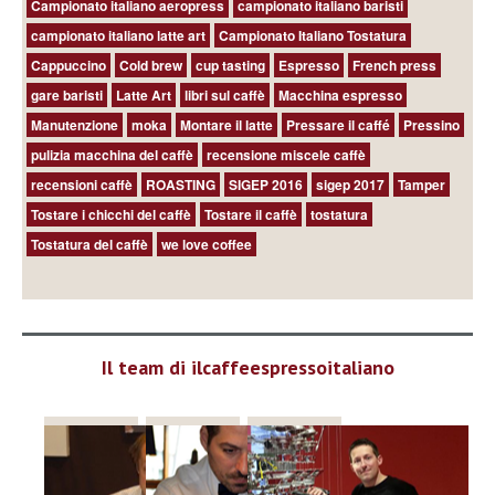
Campionato italiano aeropress
campionato italiano baristi
campionato italiano latte art
Campionato Italiano Tostatura
Cappuccino
Cold brew
cup tasting
Espresso
French press
gare baristi
Latte Art
libri sul caffè
Macchina espresso
Manutenzione
moka
Montare il latte
Pressare il caffé
Pressino
pulizia macchina del caffè
recensione miscele caffè
recensioni caffè
ROASTING
SIGEP 2016
sigep 2017
Tamper
Tostare i chicchi del caffè
Tostare il caffè
tostatura
Tostatura del caffè
we love coffee
Il team di ilcaffeespressoitaliano