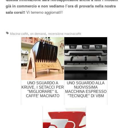
già in commercio e non vediamo l’ora di provarla nella nostra
sala corsi!!
Vi terremo aggiornati!!
,
,
Macina-caffé
on demand
recensione macinacaffè
UNO SGUARDO A
UNO SGUARDO ALLA
KRUVE, I SETACCI PER
NUOVISSIMA
"MIGLIORARE" IL
MACCHINA ESPRESSO
CAFFE' MACINATO
"TECNIQUE" DI VBM