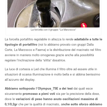
La forcella con il gruppo “La Marzocco”
La forcella portafiltro regolabile in altezza lo rende
adattabile a tutte le
tipologie di portafiltro
(noi lo abbiamo provato con gruppi Dalla
Corte, La Marzocco e Faema) e la distribuzione del macinato nel filtro
avviene in maniera molto omogenea grazie anche alla possibilità
regolare l’inclinazione della “slitta” dosatrice.
La luce di cortesia a Led che illumina il filtro oltre ad essere utile in
situazioni di scarsa illuminazione è molto bella e si abbina benissimo
all’azzurro del display.
Abbiamo sottoposto l’Olympus_75E a dei test
dai quali esce
sicuramente
promosso a pieni voti
sia per la precisione della dose,
dove le
variazioni di peso hanno avuto oscillazioni massime di
0,1/0,2gr
che per la qualità di macinato, a
nche sotto sforzo abbiamo