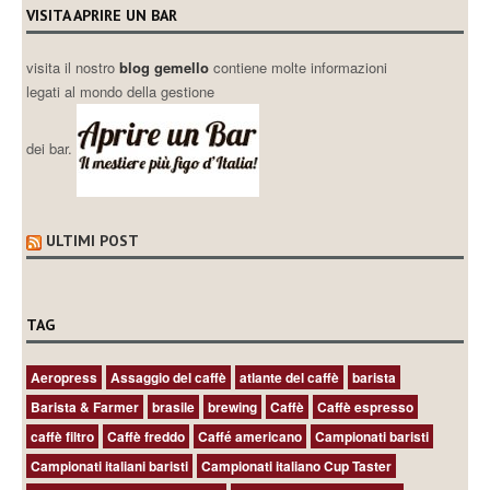
VISITA APRIRE UN BAR
visita il nostro
blog gemello
contiene molte informazioni
legati al mondo della gestione
dei bar.
ULTIMI POST
TAG
Aeropress
Assaggio del caffè
atlante del caffè
barista
Barista & Farmer
brasile
brewing
Caffè
Caffè espresso
caffè filtro
Caffè freddo
Caffé americano
Campionati baristi
Campionati italiani baristi
Campionati italiano Cup Taster