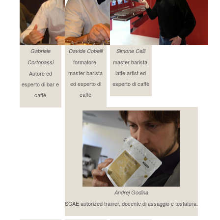
Gabriele
Davide Cobelli
Simone Celli
formatore,
master barista,
Cortopassi
master barista
latte artist ed
Autore ed
ed esperto di
esperto di caffè
esperto di bar e
caffè
caffè
Andrej Godina
SCAE autorized trainer, docente di assaggio e tostatura.