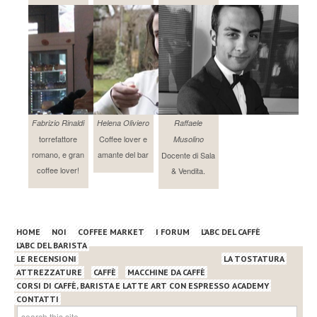
Fabrizio Rinaldi
Helena Oliviero
Raffaele
torrefattore
Coffee lover e
Musolino
romano, e gran
amante del bar
Docente di Sala
coffee lover!
& Vendita.
HOME
NOI
COFFEE MARKET
I FORUM
L’ABC DEL CAFFÈ
L’ABC DEL BARISTA
LE RECENSIONI
LA TOSTATURA
ATTREZZATURE
CAFFÈ
MACCHINE DA CAFFÈ
CORSI DI CAFFÈ, BARISTA E LATTE ART CON ESPRESSO ACADEMY
CONTATTI