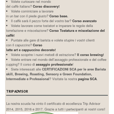
Volete curiosare nel mondo
del caffè italiano?
Corso discovery!
Volete cominiciare a lavorare
in un bar con il piede giusto?
Corso base.
Il caffè sarà il pezzo forte del vostro bar?
Corso avanzato
Volete lavorare come tostatori e imparare le regole della
torrefazione e miscelazione?
Corso Tostatura e miscelazione del
caffè!
Puntate alle gare di barista e volete stupire i vostri clienti
con il capuccino?
Corso
latte art e cappuccino decorato!
Volete scoprire i nuovi metodi di estrazione?
Il corso brewing!
Volete entrare nel mondo dell’assaggio professionale e del coffee
cupping? Il corso di
assaggio professionale
!
Siete interessati alle
CERTIFICAZIONI SCA per le aree Barista
skill, Brewing, Roasting, Sensory e Green Foundation,
Intermediate e Professional
? Visitate la nostra
pagina SCA
.
TRIP ADVISOR
La nostra scuola ha vinto il certificato di eccellenza Trip Advisor
2014, 2015, 2016 e 2017. Grazie a tutti i partecipanti ai nostri corsi!