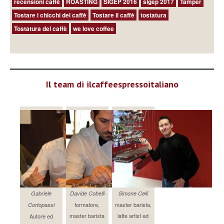
recensioni caffè
ROASTING
SIGEP 2016
sigep 2017
Tamper
Tostare i chicchi del caffè
Tostare il caffè
tostatura
Tostatura del caffè
we love coffee
Il team di ilcaffeespressoitaliano
Gabriele
Davide Cobelli
Simone Celli
formatore,
master barista,
Cortopassi
master barista
latte artist ed
Autore ed