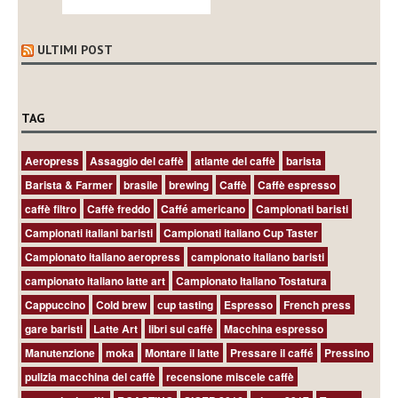
ULTIMI POST
TAG
Aeropress
Assaggio del caffè
atlante del caffè
barista
Barista & Farmer
brasile
brewing
Caffè
Caffè espresso
caffè filtro
Caffè freddo
Caffé americano
Campionati baristi
Campionati italiani baristi
Campionati italiano Cup Taster
Campionato italiano aeropress
campionato italiano baristi
campionato italiano latte art
Campionato Italiano Tostatura
Cappuccino
Cold brew
cup tasting
Espresso
French press
gare baristi
Latte Art
libri sul caffè
Macchina espresso
Manutenzione
moka
Montare il latte
Pressare il caffé
Pressino
pulizia macchina del caffè
recensione miscele caffè