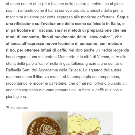
si erano nutrite di foglie e bacche della pianta; si arriva fino ai giorni
nostri, narrando come il bar si sia evoluto, dalla nascita della prima
macchina a vapore per caffè espresso alle moderne caffetterie.
Segue
una riflessione sull’evoluzione della scena caffeicola in Italia, e
in particolare in Toscana, sia nei metodi di preparazione che nei
modi di consumo, fino al movimento dello “slow coffee”, che
affianca all’espresso nuove tecniche di consumo, con metodo
filtro, per ottenere infusi di caffè
. Nel libro anche un’inedita leggenda
honduregna e una sul profeta Maometto e la città di Vienna, oltre alla
storia della parola “caffè” nella lingua italiana, grazie a uno scritto di
Raffaella Setti dell’Accademia della Crusca. Lo sguardo dell’autore,
man mano che il libro va avanti, si fa sempre più contemporaneo,
raccontando le moderne caffetterie, che ormai non offrono più solo un
anonimo espresso ma varie preparazioni “a filtro” e caffè di singola
piantagione.
libri sul caffè