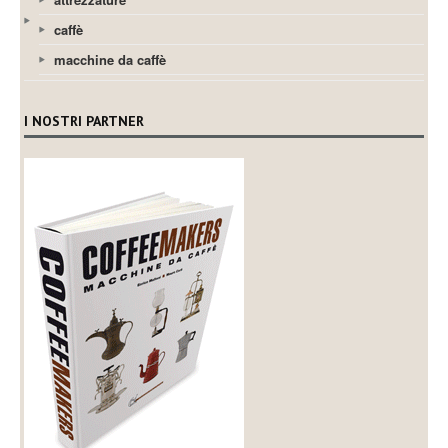
caffè
macchine da caffè
I NOSTRI PARTNER