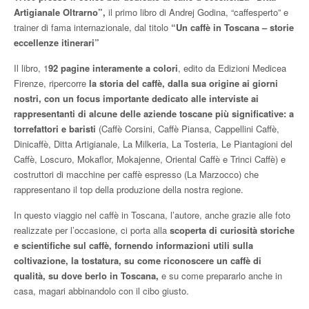
Artigianale Oltrarno”,
il primo libro di Andrej Godina, “caffesperto” e
trainer di fama internazionale, dal titolo
“Un caffè in Toscana – storie
eccellenze itinerari”
Il libro, 1
92 pagine interamente a colori
, edito da Edizioni Medicea
Firenze, ripercorre
la storia del caffè, dalla sua origine ai giorni
nostri, con un focus importante dedicato alle interviste ai
rappresentanti di alcune delle aziende toscane più significative: a
torrefattori e baristi
(Caffè Corsini, Caffè Piansa, Cappellini Caffè,
Dinicaffè, Ditta Artigianale, La Milkeria, La Tosteria, Le Piantagioni del
Caffè, Loscuro, Mokaflor, Mokajenne, Oriental Caffè e Trinci Caffè) e
costruttori di macchine per caffè espresso (La Marzocco) che
rappresentano il top della produzione della nostra regione.
In questo viaggio nel caffè in Toscana, l’autore, anche grazie alle foto
realizzate per l’occasione, ci porta alla
scoperta di curiosità storiche
e scientifiche sul caffè, fornendo informazioni utili sulla
coltivazione, la tostatura, su come riconoscere un caffè di
qualità, su dove berlo in Toscana,
e su come prepararlo anche in
casa, magari abbinandolo con il cibo giusto.