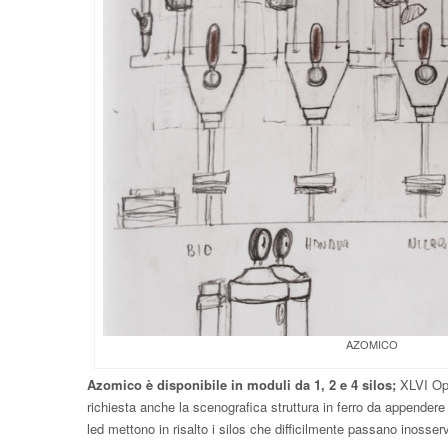
AZOMICO
Azomico è disponibile in moduli da 1, 2 e 4 silos;
XLVI Ope
richiesta anche la scenografica struttura in ferro da appendere 
led mettono in risalto i silos che difficilmente passano inosserv