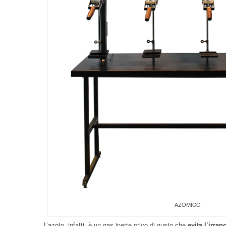
AZOMICO
L’azoto, infatti, è un gas inerte privo di gusto che
evita l’irra