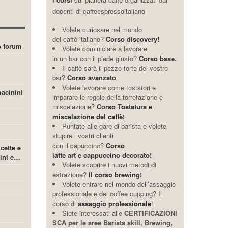
docenti di caffeespressoitaliano
Volete curiosare nel mondo
del caffè italiano?
Corso discovery!
ro forum
Volete cominiciare a lavorare
in un bar con il piede giusto?
Corso base.
Il caffè sarà il pezzo forte del vostro
bar?
Corso avanzato
Volete lavorare come tostatori e
acinini
imparare le regole della torrefazione e
miscelazione?
Corso Tostatura e
miscelazione del caffè!
Puntate alle gare di barista e volete
stupire i vostri clienti
con il capuccino?
Corso
icette e
latte art e cappuccino decorato!
cini e…
Volete scoprire i nuovi metodi di
estrazione?
Il corso brewing!
Volete entrare nel mondo dell’assaggio
professionale e del coffee cupping? Il
corso di
assaggio professionale
!
Siete interessati alle
CERTIFICAZIONI
SCA per le aree Barista skill, Brewing,