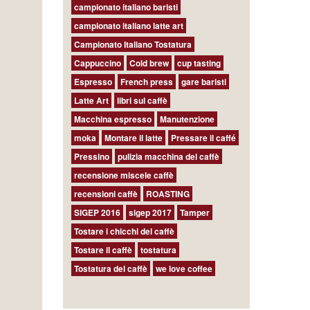
campionato italiano baristi
campionato italiano latte art
Campionato Italiano Tostatura
Cappuccino
Cold brew
cup tasting
Espresso
French press
gare baristi
Latte Art
libri sul caffè
Macchina espresso
Manutenzione
moka
Montare il latte
Pressare il caffé
Pressino
pulizia macchina del caffè
recensione miscele caffè
recensioni caffè
ROASTING
SIGEP 2016
sigep 2017
Tamper
Tostare i chicchi del caffè
Tostare il caffè
tostatura
Tostatura del caffè
we love coffee