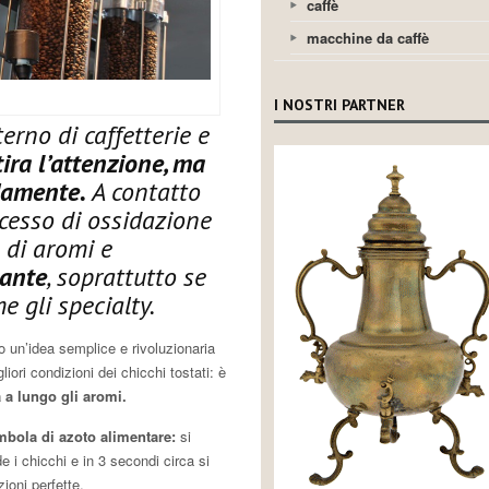
caffè
macchine da caffè
I NOSTRI PARTNER
terno di caffetterie e
tira l’attenzione, ma
damente.
A contatto
ocesso di ossidazione
 di aromi e
tante
, soprattutto se
e gli specialty.
un’idea semplice e rivoluzionaria
iori condizioni dei chicchi tostati: è
 a lungo gli aromi.
ombola di azoto alimentare:
si
de i chicchi e in 3 secondi circa si
ioni perfette.