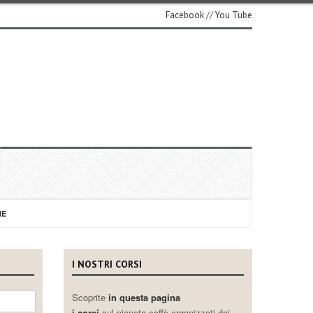
Facebook
//
You Tube
NE
I NOSTRI CORSI
Scoprite
in questa pagina
i corsi
sul pianeta caffè organizzati dai