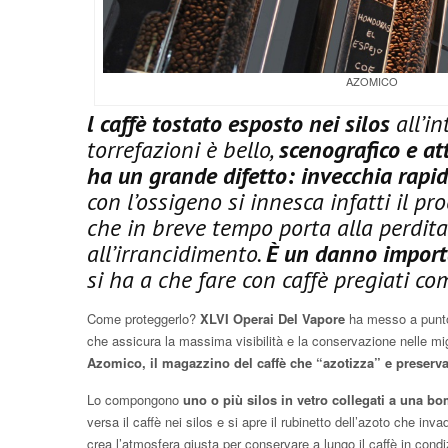
AZOMICO
l caffè tostato esposto nei silos
all’in
torrefazioni è bello,
scenografico e at
ha un grande difetto: invecchia rapi
con l’ossigeno si innesca infatti il pr
che in breve tempo porta alla perdita
all’irrancidimento.
È un danno impor
si ha a che fare con caffè pregiati com
Come proteggerlo?
XLVI Operai Del Vapore
ha messo a punto 
che assicura la massima visibilità e la conservazione nelle migl
Azomico, il magazzino del caffè che “azotizza” e preserva
Lo compongono
uno o più silos in vetro collegati a una b
versa il caffè nei silos e si apre il rubinetto dell’azoto che inva
crea l’atmosfera giusta per conservare a lungo il caffè in condiz