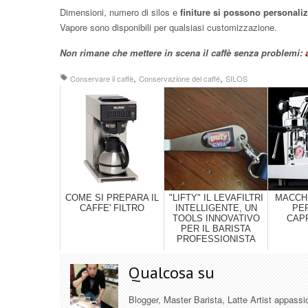
Dimensioni, numero di silos e
finiture si possono personali
Vapore sono disponibili per qualsiasi customizzazione.
Non rimane che mettere in scena il caffè senza problemi:
,
,
Conservare il caffè
Conservazione del caffé
SILOS
COME SI PREPARA IL
"LIFTY" IL LEVAFILTRI
MACCH
CAFFE' FILTRO
INTELLIGENTE, UN
PER
TOOLS INNOVATIVO
CAP
PER IL BARISTA
PROFESSIONISTA
Qualcosa su
Blogger, Master Barista, Latte Artist appassi