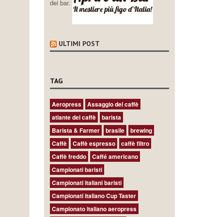
dei bar.
ULTIMI POST
TAG
Aeropress
Assaggio del caffè
atlante del caffè
barista
Barista & Farmer
brasile
brewing
Caffè
Caffè espresso
caffè filtro
Caffè freddo
Caffé americano
Campionati baristi
Campionati italiani baristi
Campionati italiano Cup Taster
Campionato italiano aeropress