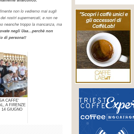
lmente non lo vedremo mai sugli
i dei nostri supermercati, e non ne
mo neanche troppo la mancanza, ma
trovate negli Usa…perchè non
lo di persona!!
SA CAFFE'
L, A FIRENZE
E 14 GIUGNO