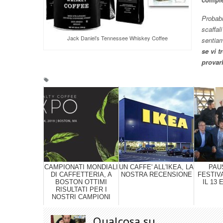
Probabi
scaffal
Jack Daniel’s Tennessee Whiskey Coffee
sentia
se vi 
provar
CAMPIONATI MONDIALI
UN CAFFE' ALL'IKEA, LA
PAU
DI CAFFETTERIA, A
NOSTRA RECENSIONE
FESTIVA
BOSTON OTTIMI
IL 13 
RISULTATI PER I
NOSTRI CAMPIONI
Qualcosa su