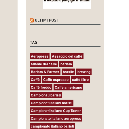
ULTIMI POST
TAG
Aeropress
Assaggio del caffè
atlante del caffè
barista
Barista & Farmer
brasile
brewing
Caffè
Caffè espresso
caffè filtro
Caffè freddo
Caffé americano
Campionati baristi
Campionati italiani baristi
Campionati italiano Cup Taster
Campionato italiano aeropress
campionato italiano baristi