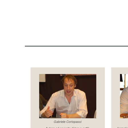
Gabriele Cortopassi
Autore ed esperto di bar e caffè
formato