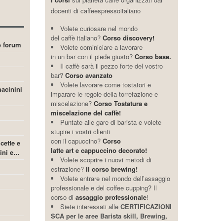
docenti di caffeespressoitaliano
Volete curiosare nel mondo
del caffè italiano?
Corso discovery!
ro forum
Volete cominiciare a lavorare
in un bar con il piede giusto?
Corso base.
Il caffè sarà il pezzo forte del vostro
bar?
Corso avanzato
Volete lavorare come tostatori e
acinini
imparare le regole della torrefazione e
miscelazione?
Corso Tostatura e
miscelazione del caffè!
Puntate alle gare di barista e volete
stupire i vostri clienti
con il capuccino?
Corso
icette e
latte art e cappuccino decorato!
cini e…
Volete scoprire i nuovi metodi di
estrazione?
Il corso brewing!
Volete entrare nel mondo dell’assaggio
professionale e del coffee cupping? Il
corso di
assaggio professionale
!
Siete interessati alle
CERTIFICAZIONI
SCA per le aree Barista skill, Brewing,