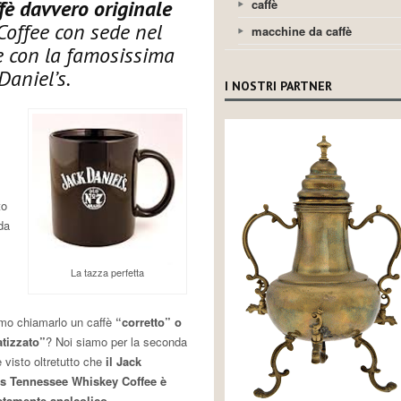
fè davvero originale
caffè
Coffee con sede nel
macchine da caffè
e con la famosissima
Daniel’s.
I NOSTRI PARTNER
to
da
La tazza perfetta
mo chiamarlo un caffè
“corretto” o
tizzato”
? Noi siamo per la seconda
 visto oltretutto che
il Jack
’s Tennessee Whiskey Coffee è
tamente analcolico.