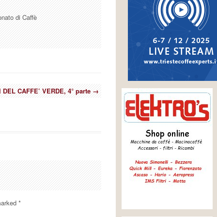
onato di Caffè
I DEL CAFFE’ VERDE, 4° parte
→
 marked
*