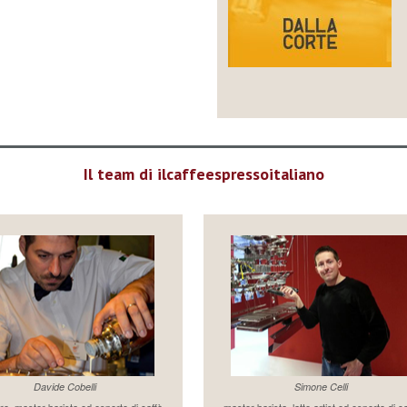
Il team di ilcaffeespressoitaliano
Davide Cobelli
Simone Celli
re, master barista ed esperto di caffè
master barista, latte artist ed esperto di c