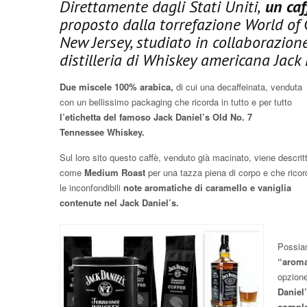
Direttamente dagli Stati Uniti,
un caf
proposto dalla torrefazione World of 
New Jersey, studiato in collaborazion
distilleria di Whiskey americana Jack 
Due miscele 100% arabica,
di cui una decaffeinata, venduta
con un bellissimo packaging che ricorda in tutto e per tutto
l’etichetta del famoso Jack Daniel’s Old No. 7
Tennessee Whiskey.
Sul loro sito questo caffè, venduto già macinato, viene descrit
come
Medium Roast
per una tazza piena di corpo e che ricor
le inconfondibili
note aromatiche di caramello e vaniglia
contenute nel Jack Daniel’s.
Possia
“aroma
opzione
Daniel
comple