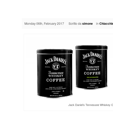
Monday 06th, February 2017
Scritto da
simone
in
Chiacchie
Jack Daniel’s Tennessee Whiskey C