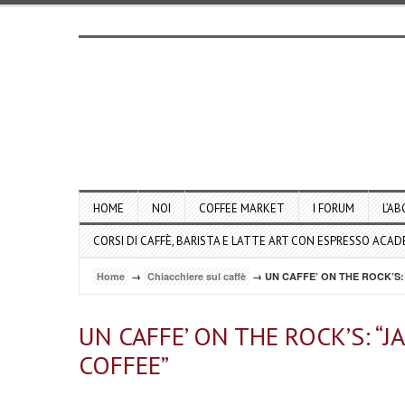
HOME
NOI
COFFEE MARKET
I FORUM
L’AB
CORSI DI CAFFÈ, BARISTA E LATTE ART CON ESPRESSO ACA
Home
→
Chiacchiere sul caffè
→ UN CAFFE’ ON THE ROCK’S:
UN CAFFE’ ON THE ROCK’S: “J
COFFEE”