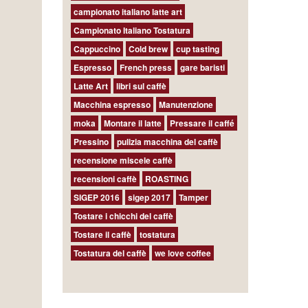
campionato italiano latte art
Campionato Italiano Tostatura
Cappuccino
Cold brew
cup tasting
Espresso
French press
gare baristi
Latte Art
libri sul caffè
Macchina espresso
Manutenzione
moka
Montare il latte
Pressare il caffé
Pressino
pulizia macchina del caffè
recensione miscele caffè
recensioni caffè
ROASTING
SIGEP 2016
sigep 2017
Tamper
Tostare i chicchi del caffè
Tostare il caffè
tostatura
Tostatura del caffè
we love coffee