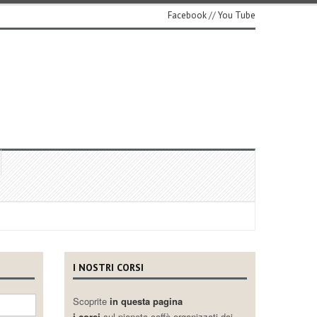
Facebook
//
You Tube
I NOSTRI CORSI
Scoprite
in questa pagina
i corsi
sul pianeta caffè organizzati dai