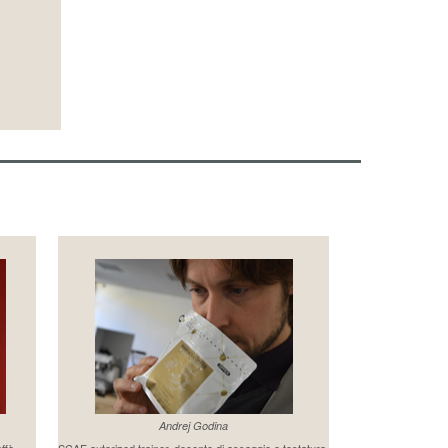
Andrej Godina
affè
SCAE autorized trainer, docente di assaggio e tostatura.