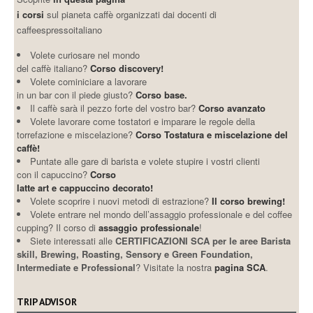
i corsi
sul pianeta caffè organizzati dai docenti di
caffeespressoitaliano
Volete curiosare nel mondo
del caffè italiano?
Corso discovery!
Volete cominiciare a lavorare
in un bar con il piede giusto?
Corso base.
Il caffè sarà il pezzo forte del vostro bar?
Corso avanzato
Volete lavorare come tostatori e imparare le regole della
torrefazione e miscelazione?
Corso Tostatura e miscelazione del
caffè!
Puntate alle gare di barista e volete stupire i vostri clienti
con il capuccino?
Corso
latte art e cappuccino decorato!
Volete scoprire i nuovi metodi di estrazione?
Il corso brewing!
Volete entrare nel mondo dell’assaggio professionale e del coffee
cupping? Il corso di
assaggio professionale
!
Siete interessati alle
CERTIFICAZIONI SCA per le aree Barista
skill, Brewing, Roasting, Sensory e Green Foundation,
Intermediate e Professional
? Visitate la nostra
pagina SCA
.
TRIP ADVISOR