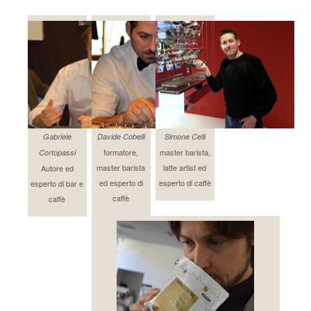
Gabriele
Davide Cobelli
Simone Celli
formatore,
master barista,
Cortopassi
master barista
latte artist ed
Autore ed
ed esperto di
esperto di caffè
esperto di bar e
caffè
caffè