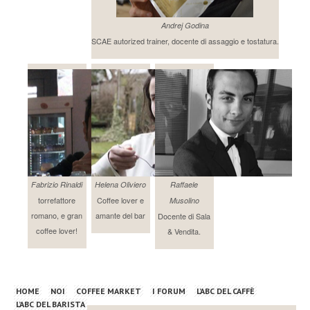
Andrej Godina
SCAE autorized trainer, docente di assaggio e tostatura.
Fabrizio Rinaldi
Helena Oliviero
Raffaele
torrefattore
Coffee lover e
Musolino
romano, e gran
amante del bar
Docente di Sala
coffee lover!
& Vendita.
HOME
NOI
COFFEE MARKET
I FORUM
L’ABC DEL CAFFÈ
L’ABC DEL BARISTA