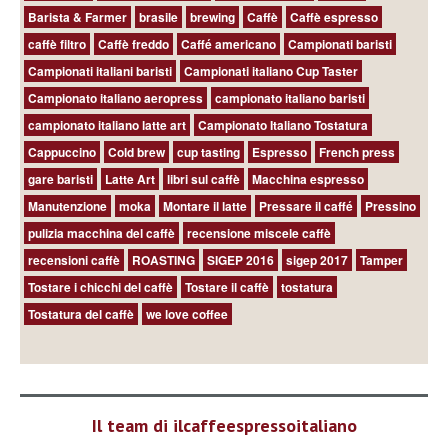
Barista & Farmer
brasile
brewing
Caffè
Caffè espresso
caffè filtro
Caffè freddo
Caffé americano
Campionati baristi
Campionati italiani baristi
Campionati italiano Cup Taster
Campionato italiano aeropress
campionato italiano baristi
campionato italiano latte art
Campionato Italiano Tostatura
Cappuccino
Cold brew
cup tasting
Espresso
French press
gare baristi
Latte Art
libri sul caffè
Macchina espresso
Manutenzione
moka
Montare il latte
Pressare il caffé
Pressino
pulizia macchina del caffè
recensione miscele caffè
recensioni caffè
ROASTING
SIGEP 2016
sigep 2017
Tamper
Tostare i chicchi del caffè
Tostare il caffè
tostatura
Tostatura del caffè
we love coffee
Il team di ilcaffeespressoitaliano