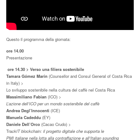
Questo il programma della giornata:
ore 14.00
Presentazione
ore 14.30 >
Verso una filiera sostenibile
Tamara Gómez Marín
(Counsellor and Consul General of Costa Rica
in Italy) >
Lo sviluppo sostenibile nella cultura del caffè nel Costa Rica
Massimiliano Fabian
(ICO) >
L’azione dell’ICO per un mondo sostenibile del caffè
Andrea Degl’Innocenti
(ICE)
Manuela Cadeddu
(EY)
Daniele Dell’Orco
(Cacao Crudo) >
Tra
ckIT blockchain: il progetto digitale che supporta le
PMI italiane nella lotta alla contraffazione e all’Italian sounding