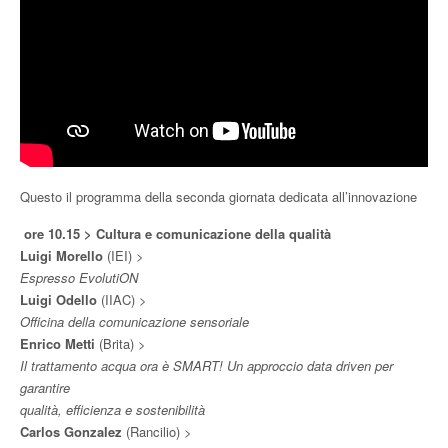
Questo il programma della seconda giornata dedicata all’innovazione
ore 10.15 > Cultura e comunicazione della qualità
Luigi Morello
(IEI) >
Espresso EvolutiON
Luigi Odello
(IIAC) >
Officina della comunicazione sensoriale
Enrico Metti
(Brita) >
Il trattamento acqua ora è SMART! Un approccio data driven per
garantire
qualità, efficienza e sostenibilità
Carlos Gonzalez
(Rancilio) >