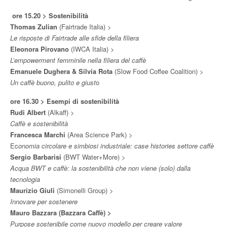
ore 15.20 > Sostenibilità
Thomas Zulian
(Fairtrade Italia) >
Le risposte di Fairtrade alle sfide della filiera
Eleonora Pirovano
(IWCA Italia) >
L’empowerment femminile nella filiera del caffè
Emanuele Dughera & Silvia Rota
(Slow Food Coffee Coalition) >
Un caffè buono, pulito e giust
o
ore 16.30 > Esempi di sostenibilità
Rudi Albert
(Alkaff) >
Caffè e sostenibilità
Francesca Marchi
(Area Science Park) >
Ec
onomia circolare e simbiosi industriale: case histories settore caffè
Sergio Barbarisi
(BWT Water+More) >
Acqua BWT e caffè: la sostenibilità che non viene (solo) dalla
tecnologia
Maurizio Giuli
(Simonelli Group) >
Innovare per sostenere
Mauro Bazzara (Bazzara Caffè) >
Purpose sostenibile come nuovo modello per creare valore