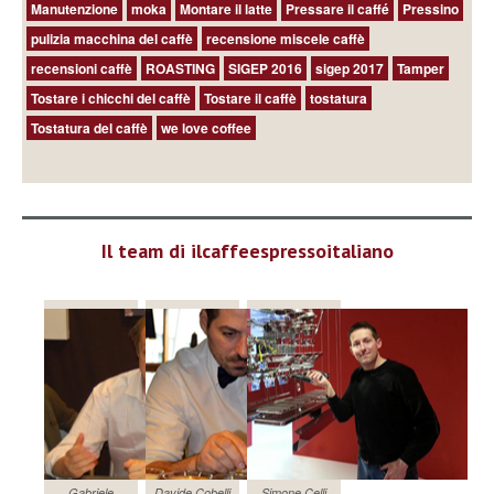
Manutenzione
moka
Montare il latte
Pressare il caffé
Pressino
pulizia macchina del caffè
recensione miscele caffè
recensioni caffè
ROASTING
SIGEP 2016
sigep 2017
Tamper
Tostare i chicchi del caffè
Tostare il caffè
tostatura
Tostatura del caffè
we love coffee
Il team di ilcaffeespressoitaliano
Gabriele
Davide Cobelli
Simone Celli