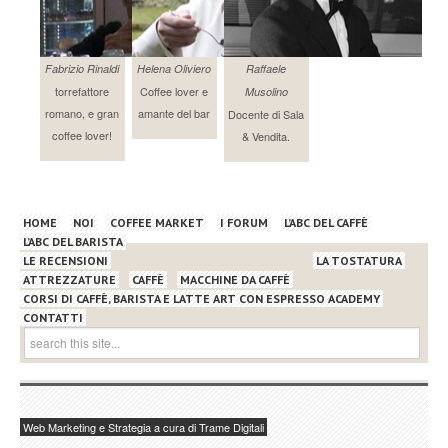
Fabrizio Rinaldi
Helena Oliviero
Raffaele
torrefattore
Coffee lover e
Musolino
romano, e gran
amante del bar
Docente di Sala
coffee lover!
& Vendita.
HOME
NOI
COFFEE MARKET
I FORUM
L’ABC DEL CAFFÈ
L’ABC DEL BARISTA
LE RECENSIONI
LA TOSTATURA
ATTREZZATURE
CAFFÈ
MACCHINE DA CAFFÈ
CORSI DI CAFFÈ, BARISTA E LATTE ART CON ESPRESSO ACADEMY
CONTATTI
Web Marketing e Strategia a cura di Trame Digitali