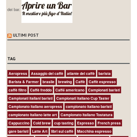
dei bar.
ULTIMI POST
TAG
Aeropress
Assaggio del caffè
atlante del caffè
barista
Barista & Farmer
brasile
brewing
Caffè
Caffè espresso
caffè filtro
Caffè freddo
Caffé americano
Campionati baristi
Campionati italiani baristi
Campionati italiano Cup Taster
Campionato italiano aeropress
campionato italiano baristi
campionato italiano latte art
Campionato Italiano Tostatura
Cappuccino
Cold brew
cup tasting
Espresso
French press
gare baristi
Latte Art
libri sul caffè
Macchina espresso