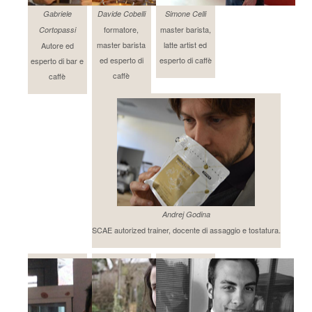
Gabriele
Davide Cobelli
Simone Celli
formatore,
master barista,
Cortopassi
master barista
latte artist ed
Autore ed
ed esperto di
esperto di caffè
esperto di bar e
caffè
caffè
Andrej Godina
SCAE autorized trainer, docente di assaggio e tostatura.