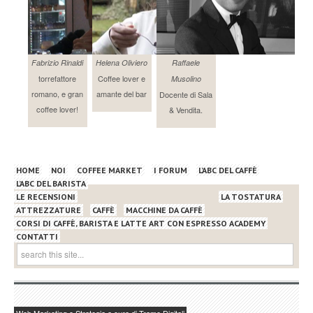
Fabrizio Rinaldi
Helena Oliviero
Raffaele
torrefattore
Coffee lover e
Musolino
romano, e gran
amante del bar
Docente di Sala
coffee lover!
& Vendita.
HOME
NOI
COFFEE MARKET
I FORUM
L’ABC DEL CAFFÈ
L’ABC DEL BARISTA
LE RECENSIONI
LA TOSTATURA
ATTREZZATURE
CAFFÈ
MACCHINE DA CAFFÈ
CORSI DI CAFFÈ, BARISTA E LATTE ART CON ESPRESSO ACADEMY
CONTATTI
Web Marketing e Strategia a cura di Trame Digitali