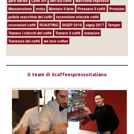
gare baristi
Latte Art
libri sul caffè
Macchina espresso
Manutenzione
moka
Montare il latte
Pressare il caffé
Pressino
pulizia macchina del caffè
recensione miscele caffè
recensioni caffè
ROASTING
SIGEP 2016
sigep 2017
Tamper
Tostare i chicchi del caffè
Tostare il caffè
tostatura
Tostatura del caffè
we love coffee
Il team di ilcaffeespressoitaliano