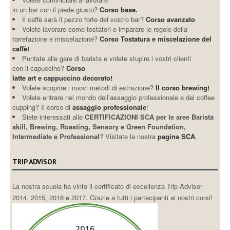
in un bar con il piede giusto?
Corso base.
Il caffè sarà il pezzo forte del vostro bar?
Corso avanzato
Volete lavorare come tostatori e imparare le regole della
torrefazione e miscelazione?
Corso Tostatura e miscelazione del
caffè!
Puntate alle gare di barista e volete stupire i vostri clienti
con il capuccino?
Corso
latte art e cappuccino decorato!
Volete scoprire i nuovi metodi di estrazione?
Il corso brewing!
Volete entrare nel mondo dell’assaggio professionale e del coffee
cupping? Il corso di
assaggio professionale
!
Siete interessati alle
CERTIFICAZIONI SCA per le aree Barista
skill, Brewing, Roasting, Sensory e Green Foundation,
Intermediate e Professional
? Visitate la nostra
pagina SCA
.
TRIP ADVISOR
La nostra scuola ha vinto il certificato di eccellenza Trip Advisor
2014, 2015, 2016 e 2017. Grazie a tutti i partecipanti ai nostri corsi!