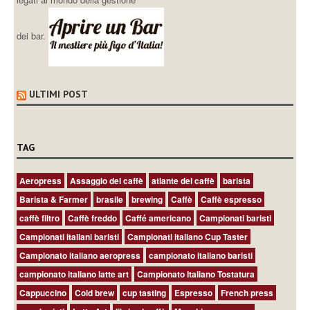
dei bar.
ULTIMI POST
TAG
Aeropress
Assaggio del caffè
atlante del caffè
barista
Barista & Farmer
brasile
brewing
Caffè
Caffè espresso
caffè filtro
Caffè freddo
Caffé americano
Campionati baristi
Campionati italiani baristi
Campionati italiano Cup Taster
Campionato italiano aeropress
campionato italiano baristi
campionato italiano latte art
Campionato Italiano Tostatura
Cappuccino
Cold brew
cup tasting
Espresso
French press