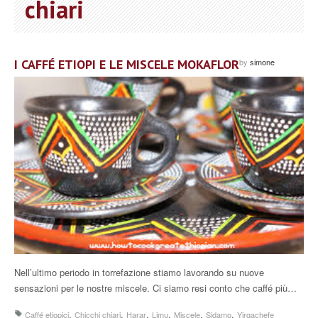
chiari
I CAFFÉ ETIOPI E LE MISCELE MOKAFLOR
by
simone
Nell’ultimo periodo in torrefazione stiamo lavorando su nuove
sensazioni per le nostre miscele. Ci siamo resi conto che caffé più…
,
,
,
,
,
,
Caffé etiopici
Chicchi chiari
Harar
Limu
Miscele
Sidamo
Yirgachefe