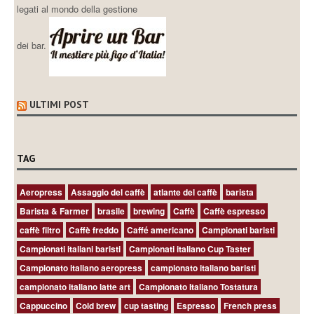
legati al mondo della gestione
dei bar.
ULTIMI POST
TAG
Aeropress
Assaggio del caffè
atlante del caffè
barista
Barista & Farmer
brasile
brewing
Caffè
Caffè espresso
caffè filtro
Caffè freddo
Caffé americano
Campionati baristi
Campionati italiani baristi
Campionati italiano Cup Taster
Campionato italiano aeropress
campionato italiano baristi
campionato italiano latte art
Campionato Italiano Tostatura
Cappuccino
Cold brew
cup tasting
Espresso
French press