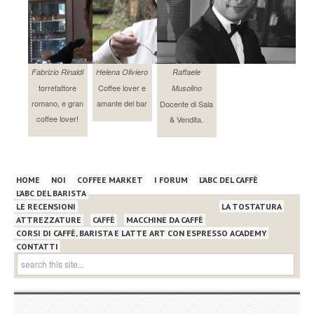
Fabrizio Rinaldi
Helena Oliviero
Raffaele
torrefattore
Coffee lover e
Musolino
romano, e gran
amante del bar
Docente di Sala
coffee lover!
& Vendita.
HOME
NOI
COFFEE MARKET
I FORUM
L’ABC DEL CAFFÈ
L’ABC DEL BARISTA
LE RECENSIONI
LA TOSTATURA
ATTREZZATURE
CAFFÈ
MACCHINE DA CAFFÈ
CORSI DI CAFFÈ, BARISTA E LATTE ART CON ESPRESSO ACADEMY
CONTATTI