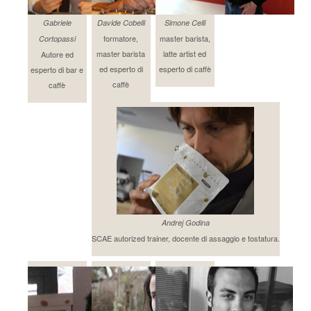
Gabriele
Davide Cobelli
Simone Celli
formatore,
master barista,
Cortopassi
master barista
latte artist ed
Autore ed
ed esperto di
esperto di caffè
esperto di bar e
caffè
caffè
Andrej Godina
SCAE autorized trainer, docente di assaggio e tostatura.