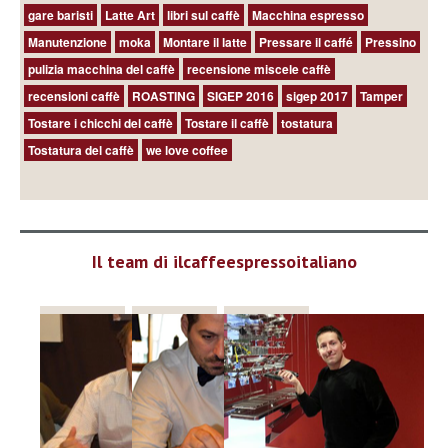
gare baristi
Latte Art
libri sul caffè
Macchina espresso
Manutenzione
moka
Montare il latte
Pressare il caffé
Pressino
pulizia macchina del caffè
recensione miscele caffè
recensioni caffè
ROASTING
SIGEP 2016
sigep 2017
Tamper
Tostare i chicchi del caffè
Tostare il caffè
tostatura
Tostatura del caffè
we love coffee
Il team di ilcaffeespressoitaliano