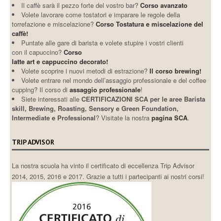
Il caffè sarà il pezzo forte del vostro bar?
Corso avanzato
Volete lavorare come tostatori e imparare le regole della
torrefazione e miscelazione?
Corso Tostatura e miscelazione del
caffè!
Puntate alle gare di barista e volete stupire i vostri clienti
con il capuccino?
Corso
latte art e cappuccino decorato!
Volete scoprire i nuovi metodi di estrazione?
Il corso brewing!
Volete entrare nel mondo dell’assaggio professionale e del coffee
cupping? Il corso di
assaggio professionale
!
Siete interessati alle
CERTIFICAZIONI SCA per le aree Barista
skill, Brewing, Roasting, Sensory e Green Foundation,
Intermediate e Professional
? Visitate la nostra
pagina SCA
.
TRIP ADVISOR
La nostra scuola ha vinto il certificato di eccellenza Trip Advisor
2014, 2015, 2016 e 2017. Grazie a tutti i partecipanti ai nostri corsi!