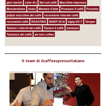
gare baristi
Latte Art
libri sul caffè
Macchina espresso
Manutenzione
moka
Montare il latte
Pressare il caffé
Pressino
pulizia macchina del caffè
recensione miscele caffè
recensioni caffè
ROASTING
SIGEP 2016
sigep 2017
Tamper
Tostare i chicchi del caffè
Tostare il caffè
tostatura
Tostatura del caffè
we love coffee
Il team di ilcaffeespressoitaliano