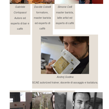
Gabriele
Davide Cobelli
Simone Celli
formatore,
master barista,
Cortopassi
master barista
latte artist ed
Autore ed
ed esperto di
esperto di caffè
esperto di bar e
caffè
caffè
Andrej Godina
SCAE autorized trainer, docente di assaggio e tostatura.