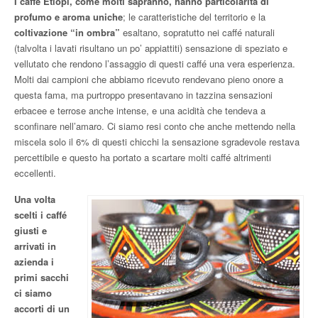
I caffè Etiopi, come molti sapranno, hanno particolarità di
profumo e aroma uniche
; le caratteristiche del territorio e la
coltivazione “in ombra”
esaltano, sopratutto nei caffé naturali
(talvolta i lavati risultano un po’ appiattiti) sensazione di speziato e
vellutato che rendono l’assaggio di questi caffé una vera esperienza.
Molti dai campioni che abbiamo ricevuto rendevano pieno onore a
questa fama, ma purtroppo presentavano in tazzina sensazioni
erbacee e terrose anche intense, e una acidità che tendeva a
sconfinare nell’amaro. Ci siamo resi conto che anche mettendo nella
miscela solo il 6% di questi chicchi la sensazione sgradevole restava
percettibile e questo ha portato a scartare molti caffé altrimenti
eccellenti.
Una volta
scelti i caffé
giusti e
arrivati in
azienda i
primi sacchi
ci siamo
accorti di un