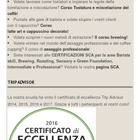
Volete lavorare come tostatori e imparare le regole della
torrefazione e miscelazione?
Corso Tostatura e miscelazione del
caffè!
Puntate alle gare di barista e volete stupire i vostri clienti
con il capuccino?
Corso
latte art e cappuccino decorato!
Volete scoprire i nuovi metodi di estrazione?
Il corso brewing!
Volete entrare nel mondo dell’assaggio professionale e del coffee
cupping? Il corso di
assaggio professionale
!
Siete interessati alle
CERTIFICAZIONI SCA per le aree Barista
skill, Brewing, Roasting, Sensory e Green Foundation,
Intermediate e Professional
? Visitate la nostra
pagina SCA
.
TRIP ADVISOR
La nostra scuola ha vinto il certificato di eccellenza Trip Advisor
2014, 2015, 2016 e 2017. Grazie a tutti i partecipanti ai nostri corsi!