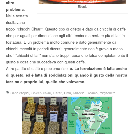
altro
Etiopia
problema.
Nella tostata
risultavano
troppi “chicchi Chiari”. Questo tipo di difetto è dato da chicchi di caffé
che pur uguali per dimensione agli altri tendono a restare più chiari in
tostatura. È un problema molto comune e dato generalmente da
chicchi raccolti in periodi diversi; generalmente non è grave a meno
che i “chicchi chiari” non siano troppi, cosa che falsa completamente il
gusto e cosa che succedeva con questi caffé.
Altre partite di caffé e problema risolt
o. La torrefazione è fatta anche
di questo, ed è fatta di soddisfazioni quando il gusto della nostra
tazzina e proprio lui, quello che volevamo.
,
,
,
,
,
,
Caffé etiopici
Chicchi chiari
Harar
Limu
Miscele
Sidamo
Yirgachefe