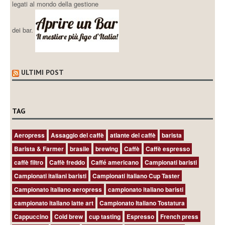
legati al mondo della gestione
dei bar.
ULTIMI POST
TAG
Aeropress
Assaggio del caffè
atlante del caffè
barista
Barista & Farmer
brasile
brewing
Caffè
Caffè espresso
caffè filtro
Caffè freddo
Caffé americano
Campionati baristi
Campionati italiani baristi
Campionati italiano Cup Taster
Campionato italiano aeropress
campionato italiano baristi
campionato italiano latte art
Campionato Italiano Tostatura
Cappuccino
Cold brew
cup tasting
Espresso
French press