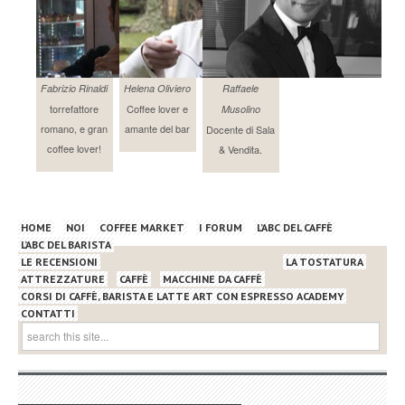
Fabrizio Rinaldi
Helena Oliviero
Raffaele
torrefattore
Coffee lover e
Musolino
romano, e gran
amante del bar
Docente di Sala
coffee lover!
& Vendita.
HOME
NOI
COFFEE MARKET
I FORUM
L’ABC DEL CAFFÈ
L’ABC DEL BARISTA
LE RECENSIONI
LA TOSTATURA
ATTREZZATURE
CAFFÈ
MACCHINE DA CAFFÈ
CORSI DI CAFFÈ, BARISTA E LATTE ART CON ESPRESSO ACADEMY
CONTATTI