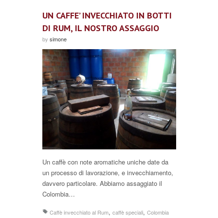
UN CAFFE’ INVECCHIATO IN BOTTI
DI RUM, IL NOSTRO ASSAGGIO
by
simone
Un caffè con note aromatiche uniche date da
un processo di lavorazione, e invecchiamento,
davvero particolare. Abbiamo assaggiato il
Colombia…
,
,
Caffè invecchiato al Rum
caffè speciali
Colombia