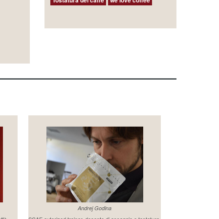
Andrej Godina
affè
SCAE autorized trainer, docente di assaggio e tostatura.