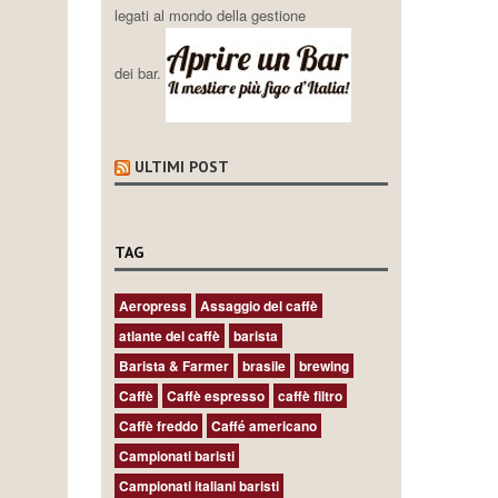
legati al mondo della gestione
dei bar.
ULTIMI POST
TAG
Aeropress
Assaggio del caffè
atlante del caffè
barista
Barista & Farmer
brasile
brewing
Caffè
Caffè espresso
caffè filtro
Caffè freddo
Caffé americano
Campionati baristi
Campionati italiani baristi