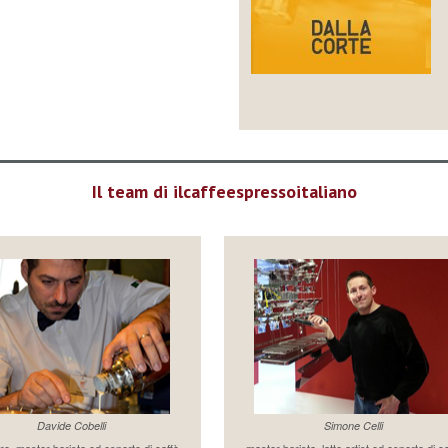
Il team di ilcaffeespressoitaliano
Davide Cobelli
Simone Celli
re, master barista ed esperto di caffè
master barista, latte artist ed esperto di c