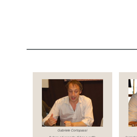
Gabriele Cortopassi
Autore ed esperto di bar e caffè
formato