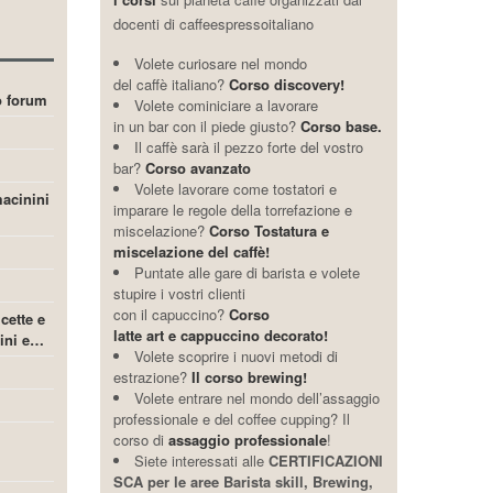
docenti di caffeespressoitaliano
Volete curiosare nel mondo
del caffè italiano?
Corso discovery!
ro forum
Volete cominiciare a lavorare
in un bar con il piede giusto?
Corso base.
Il caffè sarà il pezzo forte del vostro
bar?
Corso avanzato
Volete lavorare come tostatori e
acinini
imparare le regole della torrefazione e
miscelazione?
Corso Tostatura e
miscelazione del caffè!
Puntate alle gare di barista e volete
stupire i vostri clienti
con il capuccino?
Corso
icette e
latte art e cappuccino decorato!
cini e…
Volete scoprire i nuovi metodi di
estrazione?
Il corso brewing!
Volete entrare nel mondo dell’assaggio
professionale e del coffee cupping? Il
corso di
assaggio professionale
!
Siete interessati alle
CERTIFICAZIONI
SCA per le aree Barista skill, Brewing,