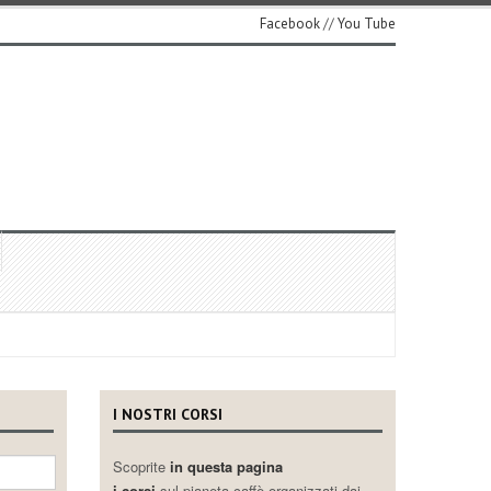
Facebook
//
You Tube
I NOSTRI CORSI
Scoprite
in questa pagina
i corsi
sul pianeta caffè organizzati dai