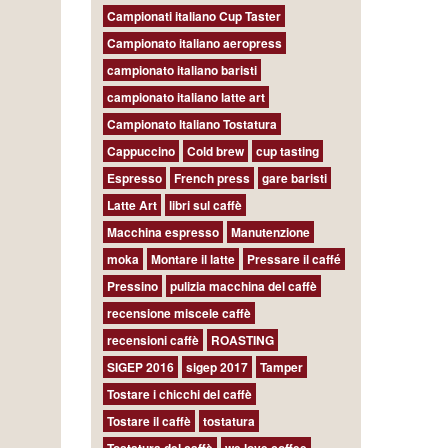
Campionati italiano Cup Taster
Campionato italiano aeropress
campionato italiano baristi
campionato italiano latte art
Campionato Italiano Tostatura
Cappuccino
Cold brew
cup tasting
Espresso
French press
gare baristi
Latte Art
libri sul caffè
Macchina espresso
Manutenzione
moka
Montare il latte
Pressare il caffé
Pressino
pulizia macchina del caffè
recensione miscele caffè
recensioni caffè
ROASTING
SIGEP 2016
sigep 2017
Tamper
Tostare i chicchi del caffè
Tostare il caffè
tostatura
Tostatura del caffè
we love coffee