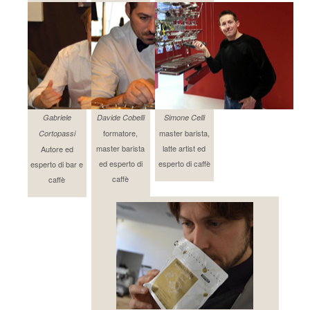
Gabriele
Davide Cobelli
Simone Celli
formatore,
master barista,
Cortopassi
master barista
latte artist ed
Autore ed
ed esperto di
esperto di caffè
esperto di bar e
caffè
caffè