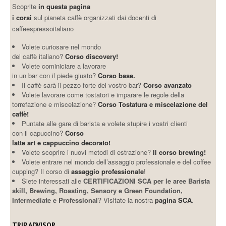
Scoprite
in questa pagina
i corsi
sul pianeta caffè organizzati dai docenti di
caffeespressoitaliano
Volete curiosare nel mondo
del caffè italiano?
Corso discovery!
Volete cominiciare a lavorare
in un bar con il piede giusto?
Corso base.
Il caffè sarà il pezzo forte del vostro bar?
Corso avanzato
Volete lavorare come tostatori e imparare le regole della
torrefazione e miscelazione?
Corso Tostatura e miscelazione del
caffè!
Puntate alle gare di barista e volete stupire i vostri clienti
con il capuccino?
Corso
latte art e cappuccino decorato!
Volete scoprire i nuovi metodi di estrazione?
Il corso brewing!
Volete entrare nel mondo dell’assaggio professionale e del coffee
cupping? Il corso di
assaggio professionale
!
Siete interessati alle
CERTIFICAZIONI SCA per le aree Barista
skill, Brewing, Roasting, Sensory e Green Foundation,
Intermediate e Professional
? Visitate la nostra
pagina SCA
.
TRIP ADVISOR