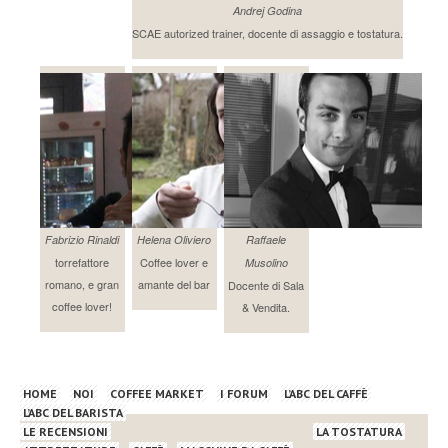
Andrej Godina
SCAE autorized trainer, docente di assaggio e tostatura.
Fabrizio Rinaldi
Helena Oliviero
Raffaele
torrefattore
Coffee lover e
Musolino
romano, e gran
amante del bar
Docente di Sala
coffee lover!
& Vendita.
HOME
NOI
COFFEE MARKET
I FORUM
L’ABC DEL CAFFÈ
L’ABC DEL BARISTA
LE RECENSIONI
LA TOSTATURA