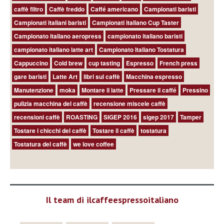
caffè filtro
Caffè freddo
Caffé americano
Campionati baristi
Campionati italiani baristi
Campionati italiano Cup Taster
Campionato italiano aeropress
campionato italiano baristi
campionato italiano latte art
Campionato Italiano Tostatura
Cappuccino
Cold brew
cup tasting
Espresso
French press
gare baristi
Latte Art
libri sul caffè
Macchina espresso
Manutenzione
moka
Montare il latte
Pressare il caffé
Pressino
pulizia macchina del caffè
recensione miscele caffè
recensioni caffè
ROASTING
SIGEP 2016
sigep 2017
Tamper
Tostare i chicchi del caffè
Tostare il caffè
tostatura
Tostatura del caffè
we love coffee
Il team di ilcaffeespressoitaliano