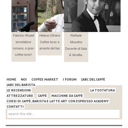
Fabrizio Rinaldi
Helena Oliviero
Raffaele
torrefattore
Coffee lover e
Musolino
romano, e gran
amante del bar
Docente di Sala
coffee lover!
& Vendita.
HOME
NOI
COFFEE MARKET
I FORUM
L’ABC DEL CAFFÈ
L’ABC DEL BARISTA
LE RECENSIONI
LA TOSTATURA
ATTREZZATURE
CAFFÈ
MACCHINE DA CAFFÈ
CORSI DI CAFFÈ, BARISTA E LATTE ART CON ESPRESSO ACADEMY
CONTATTI