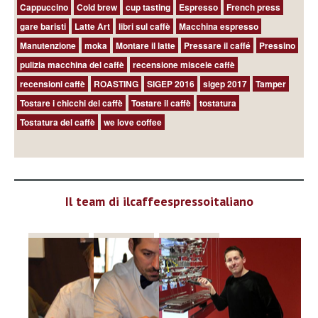
Cappuccino
Cold brew
cup tasting
Espresso
French press
gare baristi
Latte Art
libri sul caffè
Macchina espresso
Manutenzione
moka
Montare il latte
Pressare il caffé
Pressino
pulizia macchina del caffè
recensione miscele caffè
recensioni caffè
ROASTING
SIGEP 2016
sigep 2017
Tamper
Tostare i chicchi del caffè
Tostare il caffè
tostatura
Tostatura del caffè
we love coffee
Il team di ilcaffeespressoitaliano