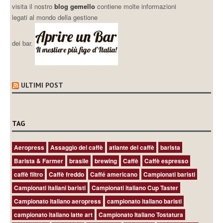
visita il nostro
blog gemello
contiene molte informazioni
legati al mondo della gestione
dei bar.
ULTIMI POST
TAG
Aeropress
Assaggio del caffè
atlante del caffè
barista
Barista & Farmer
brasile
brewing
Caffè
Caffè espresso
caffè filtro
Caffè freddo
Caffé americano
Campionati baristi
Campionati italiani baristi
Campionati italiano Cup Taster
Campionato italiano aeropress
campionato italiano baristi
campionato italiano latte art
Campionato Italiano Tostatura