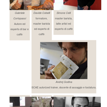
Gabriele
Davide Cobelli
Simone Celli
formatore,
master barista,
Cortopassi
master barista
latte artist ed
Autore ed
ed esperto di
esperto di caffè
esperto di bar e
caffè
caffè
Andrej Godina
SCAE autorized trainer, docente di assaggio e tostatura.