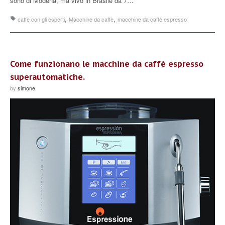
sono di Modena, ma vivo in Brasile da 7…
,
,
caffè con gli esperti
Macchine da caffè
macchine da caffè espresso
Come funzionano le macchine da caffè espresso
superautomatiche.
by
simone