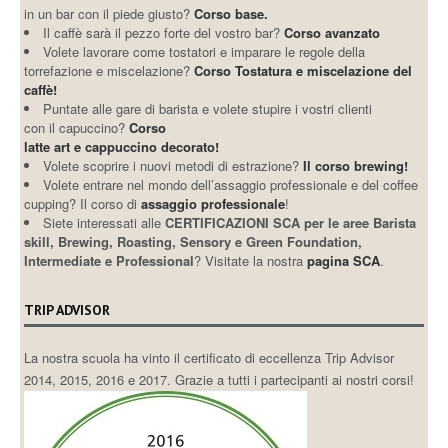
in un bar con il piede giusto?
Corso base.
Il caffè sarà il pezzo forte del vostro bar?
Corso avanzato
Volete lavorare come tostatori e imparare le regole della
torrefazione e miscelazione?
Corso Tostatura e miscelazione del
caffè!
Puntate alle gare di barista e volete stupire i vostri clienti
con il capuccino?
Corso
latte art e cappuccino decorato!
Volete scoprire i nuovi metodi di estrazione?
Il corso brewing!
Volete entrare nel mondo dell’assaggio professionale e del coffee
cupping? Il corso di
assaggio professionale
!
Siete interessati alle
CERTIFICAZIONI SCA per le aree Barista
skill, Brewing, Roasting, Sensory e Green Foundation,
Intermediate e Professional
? Visitate la nostra
pagina SCA
.
TRIP ADVISOR
La nostra scuola ha vinto il certificato di eccellenza Trip Advisor
2014, 2015, 2016 e 2017. Grazie a tutti i partecipanti ai nostri corsi!