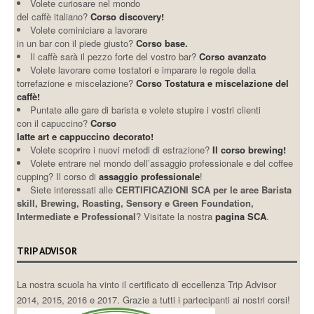
Volete curiosare nel mondo
del caffè italiano?
Corso discovery!
Volete cominiciare a lavorare
in un bar con il piede giusto?
Corso base.
Il caffè sarà il pezzo forte del vostro bar?
Corso avanzato
Volete lavorare come tostatori e imparare le regole della
torrefazione e miscelazione?
Corso Tostatura e miscelazione del
caffè!
Puntate alle gare di barista e volete stupire i vostri clienti
con il capuccino?
Corso
latte art e cappuccino decorato!
Volete scoprire i nuovi metodi di estrazione?
Il corso brewing!
Volete entrare nel mondo dell’assaggio professionale e del coffee
cupping? Il corso di
assaggio professionale
!
Siete interessati alle
CERTIFICAZIONI SCA per le aree Barista
skill, Brewing, Roasting, Sensory e Green Foundation,
Intermediate e Professional
? Visitate la nostra
pagina SCA
.
TRIP ADVISOR
La nostra scuola ha vinto il certificato di eccellenza Trip Advisor
2014, 2015, 2016 e 2017. Grazie a tutti i partecipanti ai nostri corsi!