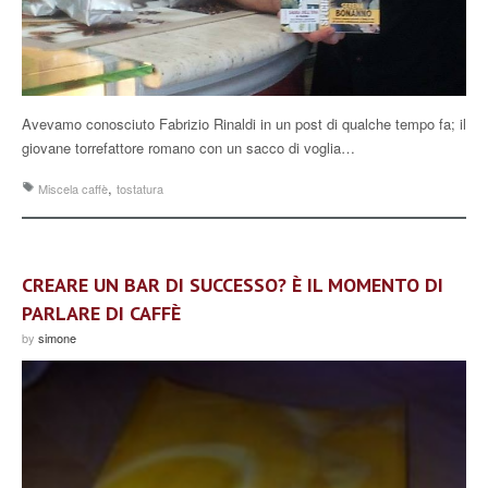
Avevamo conosciuto Fabrizio Rinaldi in un post di qualche tempo fa; il
giovane torrefattore romano con un sacco di voglia…
,
Miscela caffè
tostatura
CREARE UN BAR DI SUCCESSO? È IL MOMENTO DI
PARLARE DI CAFFÈ
by
simone