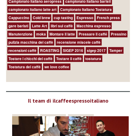
Campionato italiano aeropress
campionato italiano baristi
campionato italiano latte art
Campionato Italiano Tostatura
Cappuccino
Cold brew
cup tasting
Espresso
French press
gare baristi
Latte Art
libri sul caffè
Macchina espresso
Manutenzione
moka
Montare il latte
Pressare il caffé
Pressino
pulizia macchina del caffè
recensione miscele caffè
recensioni caffè
ROASTING
SIGEP 2016
sigep 2017
Tamper
Tostare i chicchi del caffè
Tostare il caffè
tostatura
Tostatura del caffè
we love coffee
Il team di ilcaffeespressoitaliano