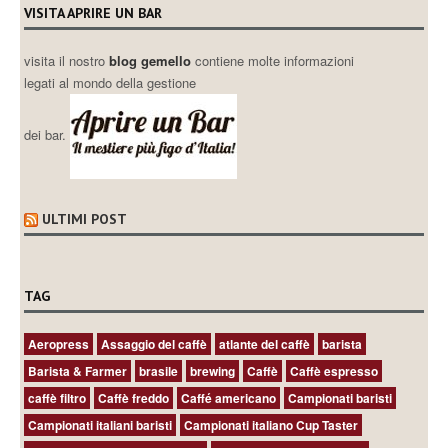
VISITA APRIRE UN BAR
visita il nostro
blog gemello
contiene molte informazioni
legati al mondo della gestione
dei bar.
ULTIMI POST
TAG
Aeropress
Assaggio del caffè
atlante del caffè
barista
Barista & Farmer
brasile
brewing
Caffè
Caffè espresso
caffè filtro
Caffè freddo
Caffé americano
Campionati baristi
Campionati italiani baristi
Campionati italiano Cup Taster