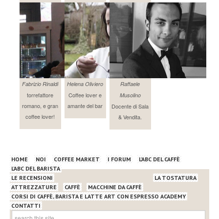
Fabrizio Rinaldi
Helena Oliviero
Raffaele
torrefattore
Coffee lover e
Musolino
romano, e gran
amante del bar
Docente di Sala
coffee lover!
& Vendita.
HOME
NOI
COFFEE MARKET
I FORUM
L’ABC DEL CAFFÈ
L’ABC DEL BARISTA
LE RECENSIONI
LA TOSTATURA
ATTREZZATURE
CAFFÈ
MACCHINE DA CAFFÈ
CORSI DI CAFFÈ, BARISTA E LATTE ART CON ESPRESSO ACADEMY
CONTATTI