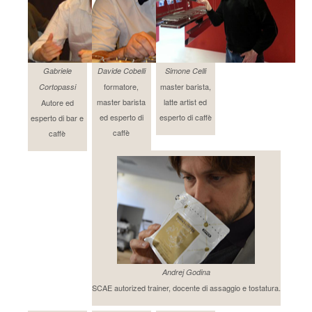
Gabriele
Davide Cobelli
Simone Celli
formatore,
master barista,
Cortopassi
master barista
latte artist ed
Autore ed
ed esperto di
esperto di caffè
esperto di bar e
caffè
caffè
Andrej Godina
SCAE autorized trainer, docente di assaggio e tostatura.