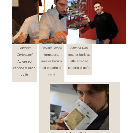
Gabriele
Davide Cobelli
Simone Celli
formatore,
master barista,
Cortopassi
master barista
latte artist ed
Autore ed
ed esperto di
esperto di caffè
esperto di bar e
caffè
caffè