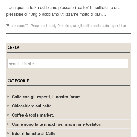
Con quanta forza dobbiamo pressare il caffè? E’ sufficiente una
pressione di 10kg o dobbiamo utilizzarne molto di più?…
,
,
,
pressacaffè
Pressare il caffé
Pressino
scegliere il pressino adatto per il bar
CERCA
CATEGORIE
Caffè con gli esperti, il nostro forum
Chiacchiere sul caffè
Coffee & tools market.
Come sono fatte macchine, macinini e tostatori
Edo, il fumetto al Caffè