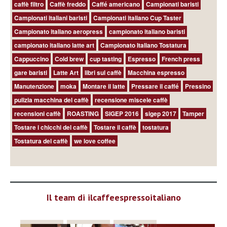
caffè filtro
Caffè freddo
Caffé americano
Campionati baristi
Campionati italiani baristi
Campionati italiano Cup Taster
Campionato italiano aeropress
campionato italiano baristi
campionato italiano latte art
Campionato Italiano Tostatura
Cappuccino
Cold brew
cup tasting
Espresso
French press
gare baristi
Latte Art
libri sul caffè
Macchina espresso
Manutenzione
moka
Montare il latte
Pressare il caffé
Pressino
pulizia macchina del caffè
recensione miscele caffè
recensioni caffè
ROASTING
SIGEP 2016
sigep 2017
Tamper
Tostare i chicchi del caffè
Tostare il caffè
tostatura
Tostatura del caffè
we love coffee
Il team di ilcaffeespressoitaliano