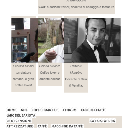
Andrej Godina
SCAE autorized trainer, docente di assaggio e tostatura.
Fabrizio Rinaldi
Helena Oliviero
Raffaele
torrefattore
Coffee lover e
Musolino
romano, e gran
amante del bar
Docente di Sala
coffee lover!
& Vendita.
HOME
NOI
COFFEE MARKET
I FORUM
L’ABC DEL CAFFÈ
L’ABC DEL BARISTA
LE RECENSIONI
LA TOSTATURA
ATTREZZATURE
CAFFÈ
MACCHINE DA CAFFÈ