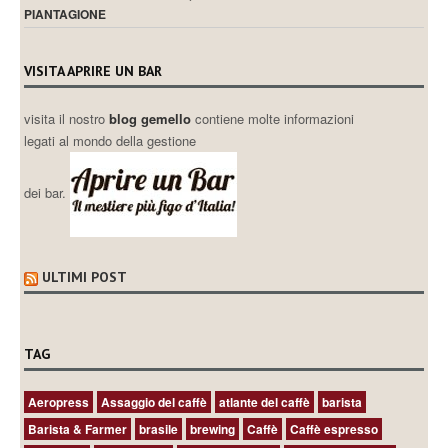
PIANTAGIONE
VISITA APRIRE UN BAR
visita il nostro
blog gemello
contiene molte informazioni
legati al mondo della gestione
dei bar.
ULTIMI POST
TAG
Aeropress
Assaggio del caffè
atlante del caffè
barista
Barista & Farmer
brasile
brewing
Caffè
Caffè espresso