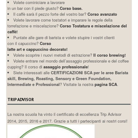
Volete cominiciare a lavorare
in un bar con il piede giusto?
Corso base.
Il caffè sarà il pezzo forte del vostro bar?
Corso avanzato
Volete lavorare come tostatori e imparare le regole della
torrefazione e miscelazione?
Corso Tostatura e miscelazione del
caffè!
Puntate alle gare di barista e volete stupire i vostri clienti
con il capuccino?
Corso
latte art e cappuccino decorato!
Volete scoprire i nuovi metodi di estrazione?
Il corso brewing!
Volete entrare nel mondo dell’assaggio professionale e del coffee
cupping? Il corso di
assaggio professionale
!
Siete interessati alle
CERTIFICAZIONI SCA per le aree Barista
skill, Brewing, Roasting, Sensory e Green Foundation,
Intermediate e Professional
? Visitate la nostra
pagina SCA
.
TRIP ADVISOR
La nostra scuola ha vinto il certificato di eccellenza Trip Advisor
2014, 2015, 2016 e 2017. Grazie a tutti i partecipanti ai nostri corsi!