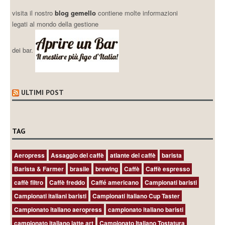
visita il nostro
blog gemello
contiene molte informazioni
legati al mondo della gestione
dei bar.
ULTIMI POST
TAG
Aeropress
Assaggio del caffè
atlante del caffè
barista
Barista & Farmer
brasile
brewing
Caffè
Caffè espresso
caffè filtro
Caffè freddo
Caffé americano
Campionati baristi
Campionati italiani baristi
Campionati italiano Cup Taster
Campionato italiano aeropress
campionato italiano baristi
campionato italiano latte art
Campionato Italiano Tostatura