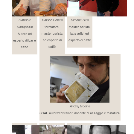
Gabriele
Davide Cobelli
Simone Celli
formatore,
master barista,
Cortopassi
master barista
latte artist ed
Autore ed
ed esperto di
esperto di caffè
esperto di bar e
caffè
caffè
Andrej Godina
SCAE autorized trainer, docente di assaggio e tostatura.