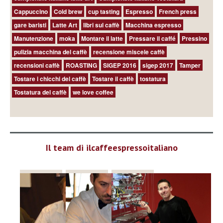
Cappuccino
Cold brew
cup tasting
Espresso
French press
gare baristi
Latte Art
libri sul caffè
Macchina espresso
Manutenzione
moka
Montare il latte
Pressare il caffé
Pressino
pulizia macchina del caffè
recensione miscele caffè
recensioni caffè
ROASTING
SIGEP 2016
sigep 2017
Tamper
Tostare i chicchi del caffè
Tostare il caffè
tostatura
Tostatura del caffè
we love coffee
Il team di ilcaffeespressoitaliano