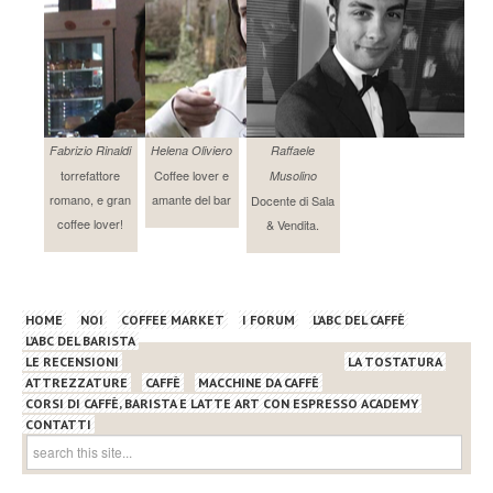
Fabrizio Rinaldi
Helena Oliviero
Raffaele
torrefattore
Coffee lover e
Musolino
romano, e gran
amante del bar
Docente di Sala
coffee lover!
& Vendita.
HOME
NOI
COFFEE MARKET
I FORUM
L’ABC DEL CAFFÈ
L’ABC DEL BARISTA
LE RECENSIONI
LA TOSTATURA
ATTREZZATURE
CAFFÈ
MACCHINE DA CAFFÈ
CORSI DI CAFFÈ, BARISTA E LATTE ART CON ESPRESSO ACADEMY
CONTATTI