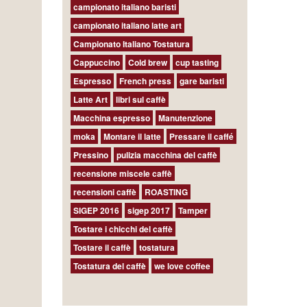
campionato italiano baristi
campionato italiano latte art
Campionato Italiano Tostatura
Cappuccino
Cold brew
cup tasting
Espresso
French press
gare baristi
Latte Art
libri sul caffè
Macchina espresso
Manutenzione
moka
Montare il latte
Pressare il caffé
Pressino
pulizia macchina del caffè
recensione miscele caffè
recensioni caffè
ROASTING
SIGEP 2016
sigep 2017
Tamper
Tostare i chicchi del caffè
Tostare il caffè
tostatura
Tostatura del caffè
we love coffee