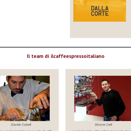
Il team di ilcaffeespressoitaliano
Davide Cobelli
Simone Celli
re, master barista ed esperto di caffè
master barista, latte artist ed esperto di c