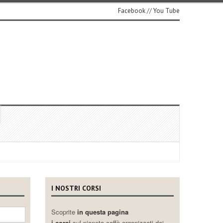
Facebook
//
You Tube
I NOSTRI CORSI
Scoprite
in questa pagina
i corsi
sul pianeta caffè organizzati dai