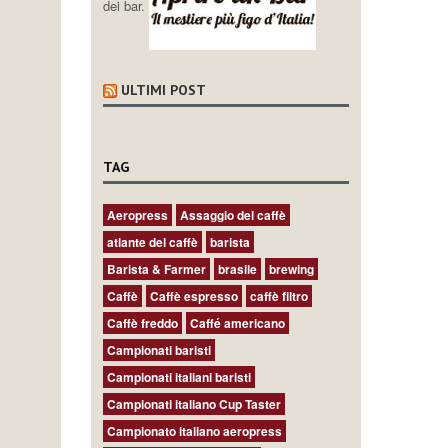
dei bar.
ULTIMI POST
TAG
Aeropress
Assaggio del caffè
atlante del caffè
barista
Barista & Farmer
brasile
brewing
Caffè
Caffè espresso
caffè filtro
Caffè freddo
Caffé americano
Campionati baristi
Campionati italiani baristi
Campionati italiano Cup Taster
Campionato italiano aeropress