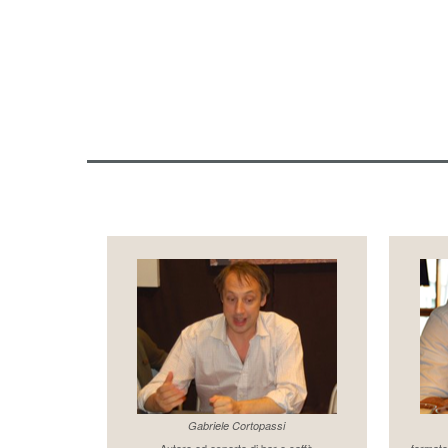
Gabriele Cortopassi
Autore ed esperto di bar e caffè
formato