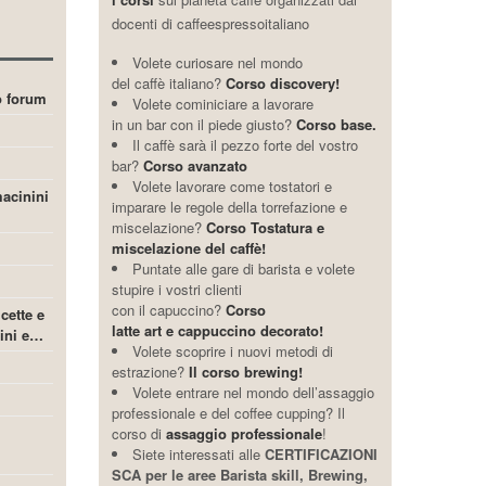
docenti di caffeespressoitaliano
Volete curiosare nel mondo
del caffè italiano?
Corso discovery!
ro forum
Volete cominiciare a lavorare
in un bar con il piede giusto?
Corso base.
Il caffè sarà il pezzo forte del vostro
bar?
Corso avanzato
Volete lavorare come tostatori e
acinini
imparare le regole della torrefazione e
miscelazione?
Corso Tostatura e
miscelazione del caffè!
Puntate alle gare di barista e volete
stupire i vostri clienti
con il capuccino?
Corso
icette e
latte art e cappuccino decorato!
cini e…
Volete scoprire i nuovi metodi di
estrazione?
Il corso brewing!
Volete entrare nel mondo dell’assaggio
professionale e del coffee cupping? Il
corso di
assaggio professionale
!
Siete interessati alle
CERTIFICAZIONI
SCA per le aree Barista skill, Brewing,