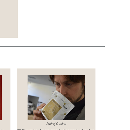
Andrej Godina
affè
SCAE autorized trainer, docente di assaggio e tostatura.