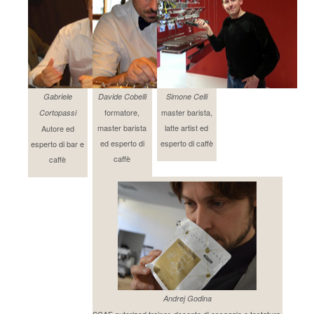
Gabriele
Davide Cobelli
Simone Celli
formatore,
master barista,
Cortopassi
master barista
latte artist ed
Autore ed
ed esperto di
esperto di caffè
esperto di bar e
caffè
caffè
Andrej Godina
SCAE autorized trainer, docente di assaggio e tostatura.