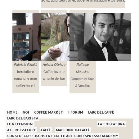
Fabrizio Rinaldi
Helena Oliviero
Raffaele
torrefattore
Coffee lover e
Musolino
romano, e gran
amante del bar
Docente di Sala
coffee lover!
& Vendita.
HOME
NOI
COFFEE MARKET
I FORUM
L’ABC DEL CAFFÈ
L’ABC DEL BARISTA
LE RECENSIONI
LA TOSTATURA
ATTREZZATURE
CAFFÈ
MACCHINE DA CAFFÈ
CORSI DI CAFFÈ, BARISTA E LATTE ART CON ESPRESSO ACADEMY