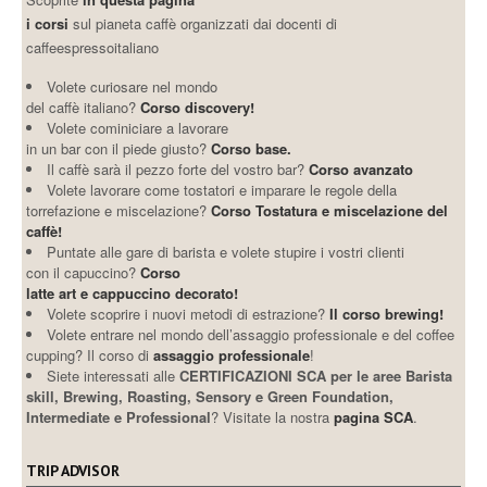
i corsi
sul pianeta caffè organizzati dai docenti di
caffeespressoitaliano
Volete curiosare nel mondo
del caffè italiano?
Corso discovery!
Volete cominiciare a lavorare
in un bar con il piede giusto?
Corso base.
Il caffè sarà il pezzo forte del vostro bar?
Corso avanzato
Volete lavorare come tostatori e imparare le regole della
torrefazione e miscelazione?
Corso Tostatura e miscelazione del
caffè!
Puntate alle gare di barista e volete stupire i vostri clienti
con il capuccino?
Corso
latte art e cappuccino decorato!
Volete scoprire i nuovi metodi di estrazione?
Il corso brewing!
Volete entrare nel mondo dell’assaggio professionale e del coffee
cupping? Il corso di
assaggio professionale
!
Siete interessati alle
CERTIFICAZIONI SCA per le aree Barista
skill, Brewing, Roasting, Sensory e Green Foundation,
Intermediate e Professional
? Visitate la nostra
pagina SCA
.
TRIP ADVISOR