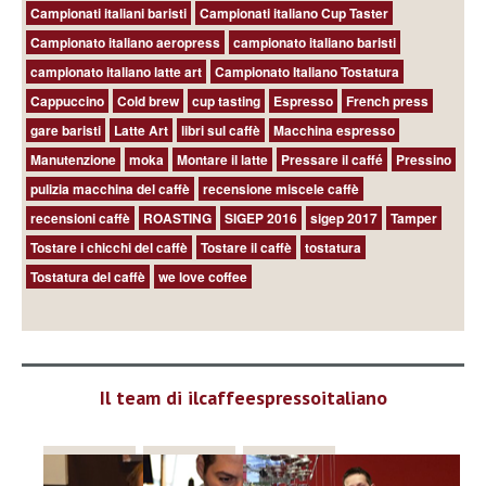
Campionati italiani baristi
Campionati italiano Cup Taster
Campionato italiano aeropress
campionato italiano baristi
campionato italiano latte art
Campionato Italiano Tostatura
Cappuccino
Cold brew
cup tasting
Espresso
French press
gare baristi
Latte Art
libri sul caffè
Macchina espresso
Manutenzione
moka
Montare il latte
Pressare il caffé
Pressino
pulizia macchina del caffè
recensione miscele caffè
recensioni caffè
ROASTING
SIGEP 2016
sigep 2017
Tamper
Tostare i chicchi del caffè
Tostare il caffè
tostatura
Tostatura del caffè
we love coffee
Il team di ilcaffeespressoitaliano