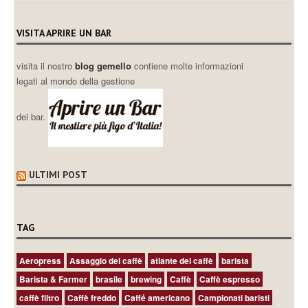
VISITA APRIRE UN BAR
visita il nostro
blog gemello
contiene molte informazioni
legati al mondo della gestione
dei bar.
ULTIMI POST
TAG
Aeropress
Assaggio del caffè
atlante del caffè
barista
Barista & Farmer
brasile
brewing
Caffè
Caffè espresso
caffè filtro
Caffè freddo
Caffé americano
Campionati baristi