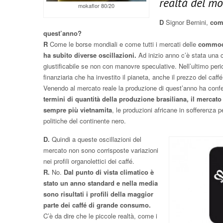
realtà del mo
mokaflor 80/20
D
Signor Bernini,
come
quest’anno?
R
Come le borse mondiali e come tutti i mercati delle
commodi
ha subito diverse oscillazioni.
Ad inizio anno c’è stata una c
giustificabile se non con manovre speculative. Nell’ultimo perio
finanziaria che ha investito il pianeta, anche il prezzo del caffé
Venendo al mercato reale la produzione di quest’anno ha confe
termini di quantità della produzione brasiliana, il mercato
sempre più vietnamita
, le produzioni africane in sofferenza per
politiche del continente nero.
D.
Quindi a queste oscillazioni del
mercato non sono corrisposte variazioni
nei profili organolettici dei caffé.
R.
No.
Dal punto di vista climatico è
stato un anno standard e nella media
sono risultati i profili della maggior
parte dei caffé di grande consumo.
C’è da dire che le piccole realtà, come i