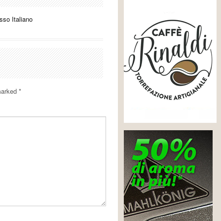
o Italiano
 marked
*