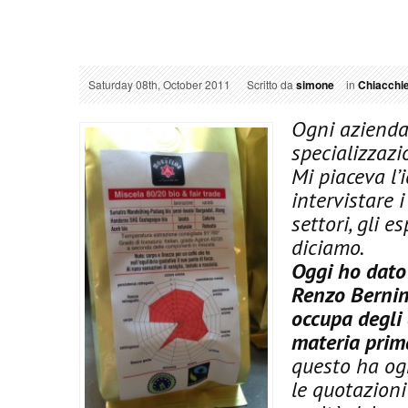
Saturday 08th, October 2011
Scritto da
simone
in
Chiacchie
Ogni azienda
specializzazi
Mi piaceva l’
intervistare i
settori, gli e
diciamo.
Oggi ho dato 
Renzo Bernini
occupa degli 
materia prima,
questo ha ogn
le quotazioni