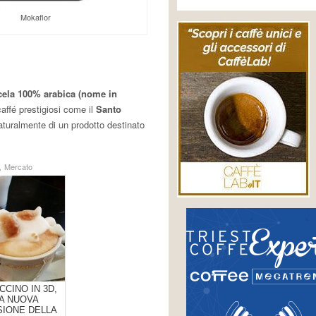
Mokaflor
ela 100% arabica (nome in
ffé prestigiosi come il
Santo
naturalmente di un prodotto destinato
,
Mercato
CINO IN 3D,
A NUOVA
SIONE DELLA