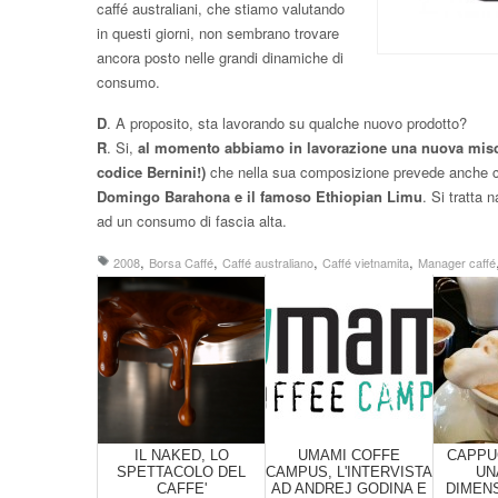
caffé australiani, che stiamo valutando
in questi giorni, non sembrano trovare
ancora posto nelle grandi dinamiche di
consumo.
D
. A proposito, sta lavorando su qualche nuovo prodotto?
R
. Si,
al momento abbiamo in lavorazione una nuova misc
codice Bernini!)
che nella sua composizione prevede anche ca
Domingo Barahona e il famoso Ethiopian Limu
. Si tratta 
ad un consumo di fascia alta.
,
,
,
,
2008
Borsa Caffé
Caffé australiano
Caffé vietnamita
Manager caffé
IL NAKED, LO
UMAMI COFFE
CAPPUC
SPETTACOLO DEL
CAMPUS, L'INTERVISTA
UN
CAFFE'
AD ANDREJ GODINA E
DIMEN