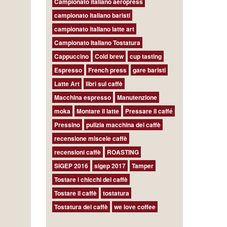
Campionato italiano aeropress
campionato italiano baristi
campionato italiano latte art
Campionato Italiano Tostatura
Cappuccino
Cold brew
cup tasting
Espresso
French press
gare baristi
Latte Art
libri sul caffè
Macchina espresso
Manutenzione
moka
Montare il latte
Pressare il caffé
Pressino
pulizia macchina del caffè
recensione miscele caffè
recensioni caffè
ROASTING
SIGEP 2016
sigep 2017
Tamper
Tostare i chicchi del caffè
Tostare il caffè
tostatura
Tostatura del caffè
we love coffee