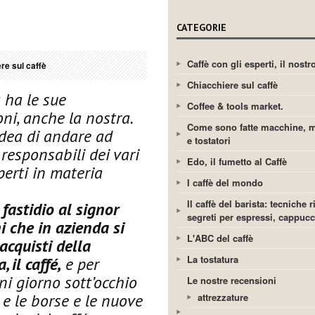
CATEGORIE
Caffè con gli esperti, il nost
re sul caffè
Chiacchiere sul caffè
 ha le sue
Coffee & tools market.
oni, anche la nostra.
Come sono fatte macchine, m
idea di andare ad
e tostatori
 responsabili dei vari
Edo, il fumetto al Caffè
sperti in materia
I caffè del mondo
Il caffè del barista: tecniche r
fastidio al signor
segreti per espressi, cappuc
 che in azienda si
L'ABC del caffè
acquisti della
La tostatura
 il caffé,
e per
i giorno sott’occhio
Le nostre recensioni
 e le borse e le nuove
attrezzature