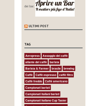
dei bar.
ULTIMI POST
TAG
Aeropress
Assaggio del caffè
atlante del caffè
barista
Barista & Farmer
brasile
brewing
Caffè
Caffè espresso
caffè filtro
Caffè freddo
Caffé americano
Campionati baristi
Campionati italiani baristi
Campionati italiano Cup Taster