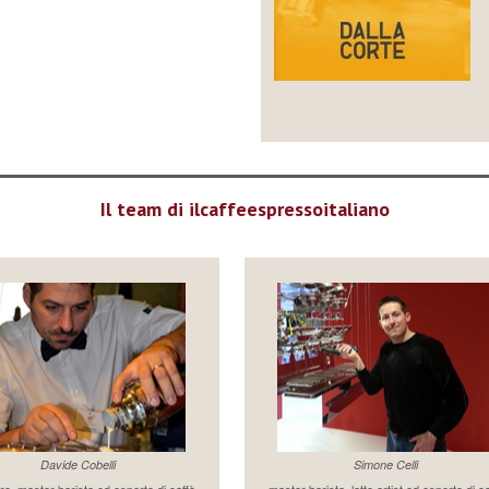
Il team di ilcaffeespressoitaliano
Davide Cobelli
Simone Celli
re, master barista ed esperto di caffè
master barista, latte artist ed esperto di c