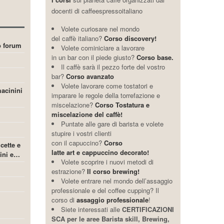
docenti di caffeespressoitaliano
Volete curiosare nel mondo
del caffè italiano?
Corso discovery!
ro forum
Volete cominiciare a lavorare
in un bar con il piede giusto?
Corso base.
Il caffè sarà il pezzo forte del vostro
bar?
Corso avanzato
Volete lavorare come tostatori e
acinini
imparare le regole della torrefazione e
miscelazione?
Corso Tostatura e
miscelazione del caffè!
Puntate alle gare di barista e volete
stupire i vostri clienti
con il capuccino?
Corso
icette e
latte art e cappuccino decorato!
cini e…
Volete scoprire i nuovi metodi di
estrazione?
Il corso brewing!
Volete entrare nel mondo dell’assaggio
professionale e del coffee cupping? Il
corso di
assaggio professionale
!
Siete interessati alle
CERTIFICAZIONI
SCA per le aree Barista skill, Brewing,