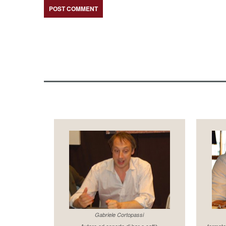
Gabriele Cortopassi
Autore ed esperto di bar e caffè
formato