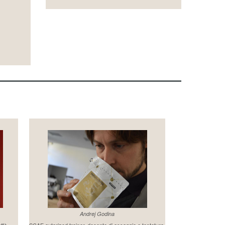
Andrej Godina
affè
SCAE autorized trainer, docente di assaggio e tostatura.