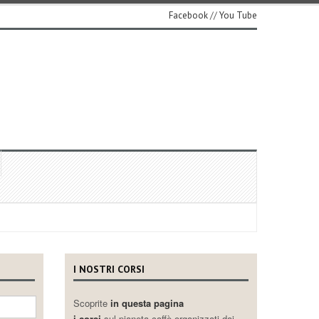
Facebook
//
You Tube
I NOSTRI CORSI
Scoprite
in questa pagina
i corsi
sul pianeta caffè organizzati dai