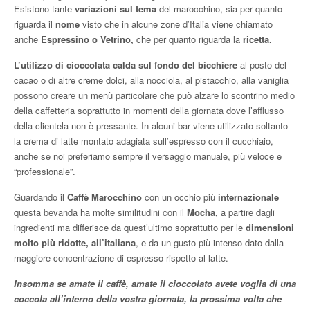
Esistono tante
variazioni sul tema
del marocchino, sia per quanto
riguarda il
nome
visto che in alcune zone d’Italia viene chiamato
anche
Espressino o Vetrino,
che per quanto riguarda la
ricetta.
L’utilizzo di cioccolata calda sul fondo del bicchiere
al posto del
cacao o di altre creme dolci, alla nocciola, al pistacchio, alla vaniglia
possono creare un menù particolare che può alzare lo scontrino medio
della caffetteria soprattutto in momenti della giornata dove l’afflusso
della clientela non è pressante. In alcuni bar viene utilizzato soltanto
la crema di latte montato adagiata sull’espresso con il cucchiaio,
anche se noi preferiamo sempre il versaggio manuale, più veloce e
“professionale”.
Guardando il
Caffè Marocchino
con un occhio più
internazionale
questa bevanda ha molte similitudini con il
Mocha,
a partire dagli
ingredienti ma differisce da quest’ultimo soprattutto per le
dimensioni
molto più ridotte, all’italiana
, e da un gusto più intenso dato dalla
maggiore concentrazione di espresso rispetto al latte.
Insomma se amate il caffè, amate il cioccolato avete voglia di una
coccola all’interno della vostra giornata, la prossima volta che