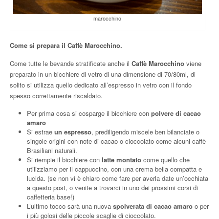
marocchino
Come si prepara il Caffè Marocchino.
Come tutte le bevande stratificate anche il
Caffè
Marocchino
viene
preparato in un bicchiere di vetro di una dimensione di 70/80ml, di
solito si utilizza quello dedicato all’espresso in vetro con il fondo
spesso correttamente riscaldato.
Per prima cosa si cosparge il bicchiere con
polvere di cacao
amaro
Si estrae
un espresso
, prediligendo miscele ben bilanciate o
singole origini con note di cacao o cioccolato come alcuni caffè
Brasiliani naturali.
Si riempie il bicchiere con
latte montato
come quello che
utilizziamo per il cappuccino, con una crema bella compatta e
lucida. (se non vi è chiaro come fare per averla date un’occhiata
a questo post, o venite a trovarci in uno dei prossimi corsi di
caffetteria base!)
L’ultimo tocco sarà una nuova
spolverata di cacao amaro
o per
i più golosi delle piccole scaglie di cioccolato.