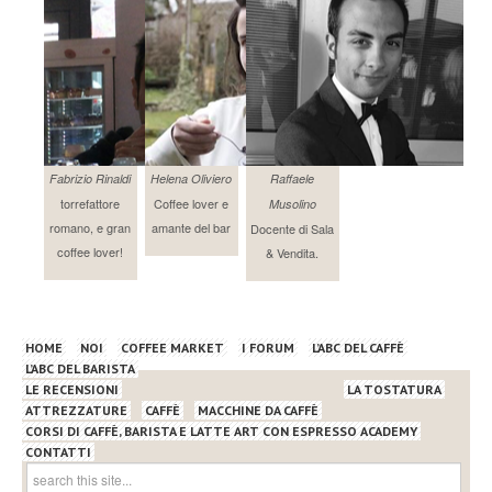
Fabrizio Rinaldi
Helena Oliviero
Raffaele
torrefattore
Coffee lover e
Musolino
romano, e gran
amante del bar
Docente di Sala
coffee lover!
& Vendita.
HOME
NOI
COFFEE MARKET
I FORUM
L’ABC DEL CAFFÈ
L’ABC DEL BARISTA
LE RECENSIONI
LA TOSTATURA
ATTREZZATURE
CAFFÈ
MACCHINE DA CAFFÈ
CORSI DI CAFFÈ, BARISTA E LATTE ART CON ESPRESSO ACADEMY
CONTATTI