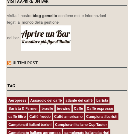
VISITA APRIRE UN BAR
visita il nostro
blog gemello
contiene molte informazioni
legati al mondo della gestione
dei bar.
ULTIMI POST
TAG
Aeropress
Assaggio del caffè
atlante del caffè
barista
Barista & Farmer
brasile
brewing
Caffè
Caffè espresso
caffè filtro
Caffè freddo
Caffé americano
Campionati baristi
Campionati italiani baristi
Campionati italiano Cup Taster
Campionato italiano aeropress
campionato italiano baristi