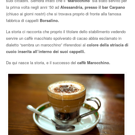
suoi cittadini. Sembra infatti che il “
Marocchino
” sia stato servito per
la prima volta negli anni ‘50 ad
Alessandria, presso il bar Carpano
(chiuso ai giorni nostri) che si trovava proprio di fronte alla famosa
fabbrica di cappelli
Borsalino.
La storia ci racconta che proprio il titolare dello stabilimento vedendo
servire un caffè macchiato spolverato di cacao abbia esclamato in
dialetto “sembra un marocchino” riferendosi al
colore della striscia di
cuoio inserita all’interno dei suoi cappelli.
Da qui nasce la storia, e il successo del
caffè Marocchino.