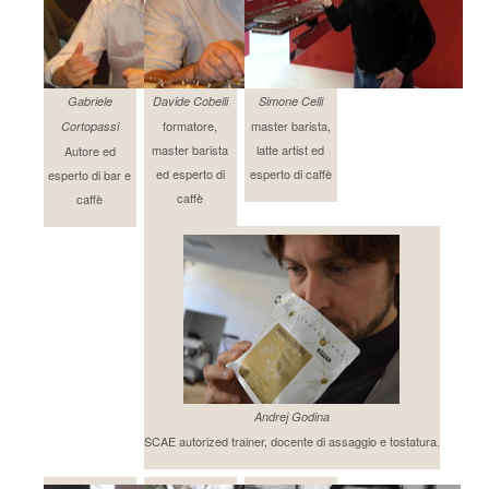
Gabriele
Davide Cobelli
Simone Celli
formatore,
master barista,
Cortopassi
master barista
latte artist ed
Autore ed
ed esperto di
esperto di caffè
esperto di bar e
caffè
caffè
Andrej Godina
SCAE autorized trainer, docente di assaggio e tostatura.