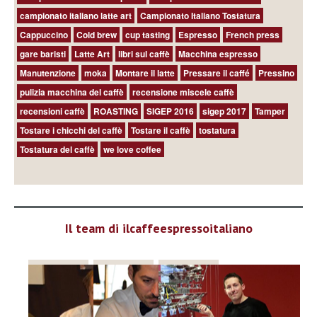
campionato italiano latte art
Campionato Italiano Tostatura
Cappuccino
Cold brew
cup tasting
Espresso
French press
gare baristi
Latte Art
libri sul caffè
Macchina espresso
Manutenzione
moka
Montare il latte
Pressare il caffé
Pressino
pulizia macchina del caffè
recensione miscele caffè
recensioni caffè
ROASTING
SIGEP 2016
sigep 2017
Tamper
Tostare i chicchi del caffè
Tostare il caffè
tostatura
Tostatura del caffè
we love coffee
Il team di ilcaffeespressoitaliano