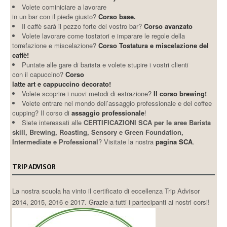
Volete cominiciare a lavorare
in un bar con il piede giusto?
Corso base.
Il caffè sarà il pezzo forte del vostro bar?
Corso avanzato
Volete lavorare come tostatori e imparare le regole della
torrefazione e miscelazione?
Corso Tostatura e miscelazione del
caffè!
Puntate alle gare di barista e volete stupire i vostri clienti
con il capuccino?
Corso
latte art e cappuccino decorato!
Volete scoprire i nuovi metodi di estrazione?
Il corso brewing!
Volete entrare nel mondo dell’assaggio professionale e del coffee
cupping? Il corso di
assaggio professionale
!
Siete interessati alle
CERTIFICAZIONI SCA per le aree Barista
skill, Brewing, Roasting, Sensory e Green Foundation,
Intermediate e Professional
? Visitate la nostra
pagina SCA
.
TRIP ADVISOR
La nostra scuola ha vinto il certificato di eccellenza Trip Advisor
2014, 2015, 2016 e 2017. Grazie a tutti i partecipanti ai nostri corsi!