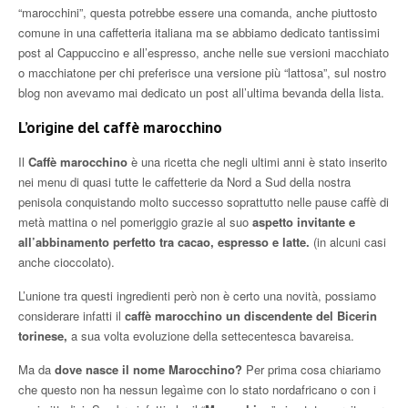
“marocchini”, questa potrebbe essere una comanda, anche piuttosto
comune in una caffetteria italiana ma se abbiamo dedicato tantissimi
post al Cappuccino e all’espresso, anche nelle sue versioni macchiato
o macchiatone per chi preferisce una versione più “lattosa”, sul nostro
blog non avevamo mai dedicato un post all’ultima bevanda della lista.
L’origine del caffè marocchino
Il
Caffè marocchino
è una ricetta che negli ultimi anni è stato inserito
nei menu di quasi tutte le caffetterie da Nord a Sud della nostra
penisola conquistando molto successo soprattutto nelle pause caffè di
metà mattina o nel pomeriggio grazie al suo
aspetto invitante e
all’abbinamento perfetto tra cacao, espresso e latte.
(in alcuni casi
anche cioccolato).
L’unione tra questi ingredienti però non è certo una novità, possiamo
considerare infatti il
caffè marocchino un discendente del Bicerin
torinese,
a sua volta evoluzione della settecentesca bavareisa.
Ma da
dove nasce il nome Marocchino?
Per prima cosa chiariamo
che questo non ha nessun legaìme con lo stato nordafricano o con i