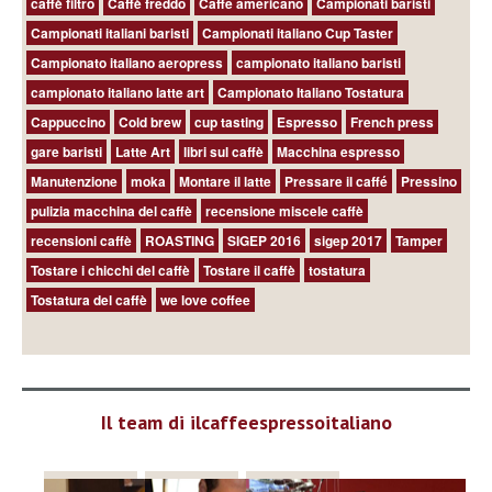
caffè filtro
Caffè freddo
Caffé americano
Campionati baristi
Campionati italiani baristi
Campionati italiano Cup Taster
Campionato italiano aeropress
campionato italiano baristi
campionato italiano latte art
Campionato Italiano Tostatura
Cappuccino
Cold brew
cup tasting
Espresso
French press
gare baristi
Latte Art
libri sul caffè
Macchina espresso
Manutenzione
moka
Montare il latte
Pressare il caffé
Pressino
pulizia macchina del caffè
recensione miscele caffè
recensioni caffè
ROASTING
SIGEP 2016
sigep 2017
Tamper
Tostare i chicchi del caffè
Tostare il caffè
tostatura
Tostatura del caffè
we love coffee
Il team di ilcaffeespressoitaliano