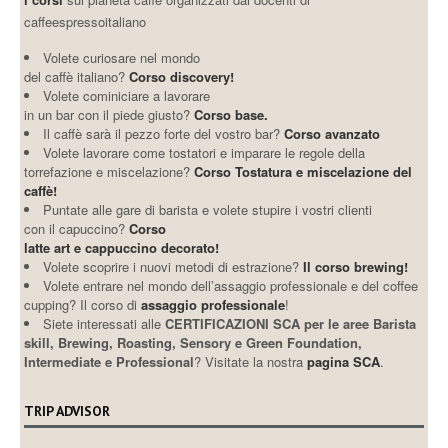
caffeespressoitaliano
Volete curiosare nel mondo
del caffè italiano?
Corso discovery!
Volete cominiciare a lavorare
in un bar con il piede giusto?
Corso base.
Il caffè sarà il pezzo forte del vostro bar?
Corso avanzato
Volete lavorare come tostatori e imparare le regole della
torrefazione e miscelazione?
Corso Tostatura e miscelazione del
caffè!
Puntate alle gare di barista e volete stupire i vostri clienti
con il capuccino?
Corso
latte art e cappuccino decorato!
Volete scoprire i nuovi metodi di estrazione?
Il corso brewing!
Volete entrare nel mondo dell’assaggio professionale e del coffee
cupping? Il corso di
assaggio professionale
!
Siete interessati alle
CERTIFICAZIONI SCA per le aree Barista
skill, Brewing, Roasting, Sensory e Green Foundation,
Intermediate e Professional
? Visitate la nostra
pagina SCA
.
TRIP ADVISOR