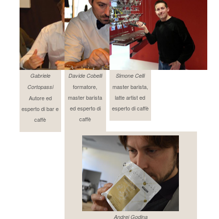
Gabriele
Davide Cobelli
Simone Celli
formatore,
master barista,
Cortopassi
master barista
latte artist ed
Autore ed
ed esperto di
esperto di caffè
esperto di bar e
caffè
caffè
Andrej Godina