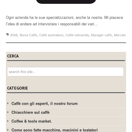
Ogni azienda ha le sue specializzazioni, anche la nostra. Mi piaceva
l’idea di andare ad intervistare i responsabili dei vari…
,
,
,
,
,
2008
Borsa Caffé
Caffé australiano
Caffé vietnamita
Manager caffé
Mercato
CERCA
CATEGORIE
Caffè con gli esperti, il nostro forum
Chiacchiere sul caffè
Coffee & tools market.
Come sono fatte macchine, macinini e tostatori