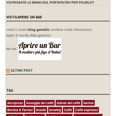
VOI PASSATE LA MANO SUL PORTAFILTRO PER PULIRLO?
VISITA APRIRE UN BAR
visita il nostro
blog gemello
contiene molte informazioni
legati al mondo della gestione
dei bar.
ULTIMI POST
TAG
Aeropress
Assaggio del caffè
atlante del caffè
barista
Barista & Farmer
brasile
brewing
Caffè
Caffè espresso