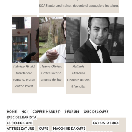
SCAE autorized trainer, docente di assaggio e tostatura.
Fabrizio Rinaldi
Helena Oliviero
Raffaele
torrefattore
Coffee lover e
Musolino
romano, e gran
amante del bar
Docente di Sala
coffee lover!
& Vendita.
HOME
NOI
COFFEE MARKET
I FORUM
L’ABC DEL CAFFÈ
L’ABC DEL BARISTA
LE RECENSIONI
LA TOSTATURA
ATTREZZATURE
CAFFÈ
MACCHINE DA CAFFÈ