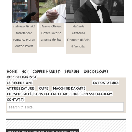
Andrej Godina
SCAE autorized trainer, docente di assaggio e tostatura.
Fabrizio Rinaldi
Helena Oliviero
Raffaele
torrefattore
Coffee lover e
Musolino
romano, e gran
amante del bar
Docente di Sala
coffee lover!
& Vendita.