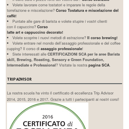
I NOSTRI CORSI
Scoprite
in questa pagina
i corsi
sul pianeta caffè organizzati dai docenti di
caffeespressoitaliano
Volete curiosare nel mondo
del caffè italiano?
Corso discovery!
Volete cominiciare a lavorare
in un bar con il piede giusto?
Corso base.
Il caffè sarà il pezzo forte del vostro bar?
Corso avanzato
Volete lavorare come tostatori e imparare le regole della
torrefazione e miscelazione?
Corso Tostatura e miscelazione del
caffè!
Puntate alle gare di barista e volete stupire i vostri clienti
con il capuccino?
Corso
latte art e cappuccino decorato!
Volete scoprire i nuovi metodi di estrazione?
Il corso brewing!
Volete entrare nel mondo dell’assaggio professionale e del coffee
cupping? Il corso di
assaggio professionale
!
Siete interessati alle
CERTIFICAZIONI SCA per le aree Barista