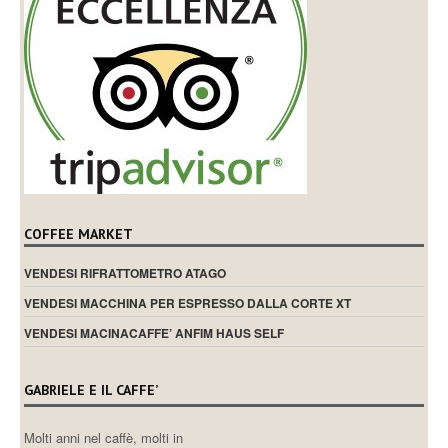
skill, Brewing, Roasting, Sensory e Green Foundation,
Intermediate e Professional
? Visitate la nostra
pagina SCA
.
TRIP ADVISOR
La nostra scuola ha vinto il certificato di eccellenza Trip Advisor
2014, 2015, 2016 e 2017. Grazie a tutti i partecipanti ai nostri corsi!