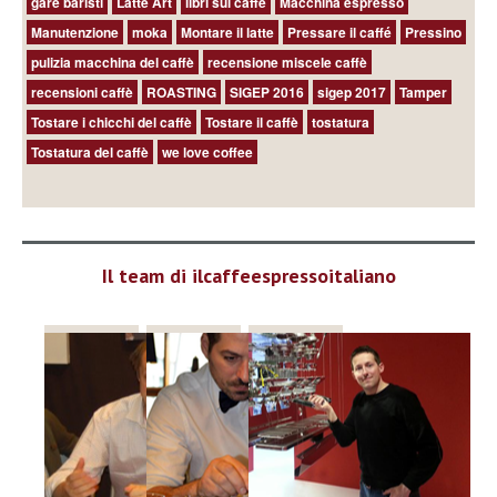
TAG
Aeropress
Assaggio del caffè
atlante del caffè
barista
Barista & Farmer
brasile
brewing
Caffè
Caffè espresso
caffè filtro
Caffè freddo
Caffé americano
Campionati baristi
Campionati italiani baristi
Campionati italiano Cup Taster
Campionato italiano aeropress
campionato italiano baristi
campionato italiano latte art
Campionato Italiano Tostatura
Cappuccino
Cold brew
cup tasting
Espresso
French press
gare baristi
Latte Art
libri sul caffè
Macchina espresso
Manutenzione
moka
Montare il latte
Pressare il caffé
Pressino
pulizia macchina del caffè
recensione miscele caffè
recensioni caffè
ROASTING
SIGEP 2016
sigep 2017
Tamper
Tostare i chicchi del caffè
Tostare il caffè
tostatura
Tostatura del caffè
we love coffee