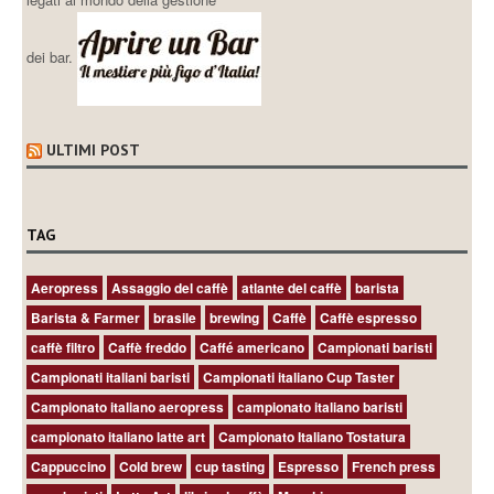
AL BICERIN, 255 ANNI DI VITA PER LO STORICO LOCALE TORINESE
L’ITALIA IN UN CAFFE’ #4 IL TIRAMISU’ SCOMPOSTO
LA RICHIESTA DI UN LETTORE: QUALE MACCHINA
SUPERAUTOMATICA PER L’ESPRESSO A CASA?
IL CAFFÈ ITALIANO IN GIAPPONE
VISITA APRIRE UN BAR
visita il nostro
blog gemello
contiene molte informazioni
legati al mondo della gestione
dei bar.
ULTIMI POST