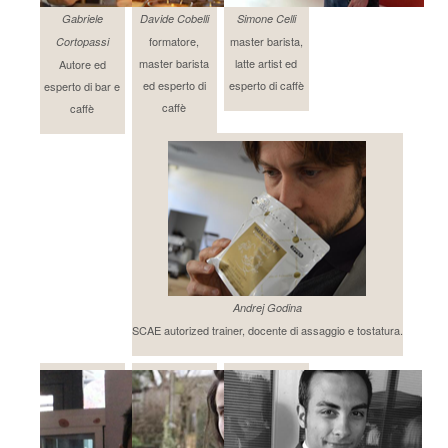
Il team di ilcaffeespressoitaliano
Gabriele
Davide Cobelli
Simone Celli
formatore,
master barista,
Cortopassi
master barista
latte artist ed
Autore ed
ed esperto di
esperto di caffè
esperto di bar e
caffè
caffè