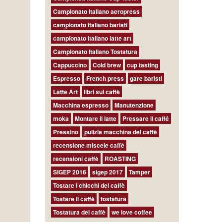
Campionato italiano aeropress
campionato italiano baristi
campionato italiano latte art
Campionato Italiano Tostatura
Cappuccino
Cold brew
cup tasting
Espresso
French press
gare baristi
Latte Art
libri sul caffè
Macchina espresso
Manutenzione
moka
Montare il latte
Pressare il caffé
Pressino
pulizia macchina del caffè
recensione miscele caffè
recensioni caffè
ROASTING
SIGEP 2016
sigep 2017
Tamper
Tostare i chicchi del caffè
Tostare il caffè
tostatura
Tostatura del caffè
we love coffee