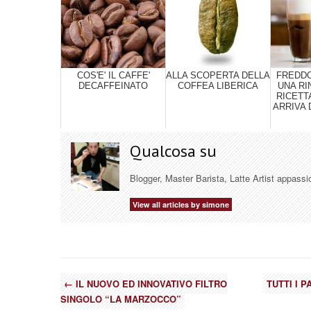
COS'E' IL CAFFE'
ALLA SCOPERTA DELLA
FREDD
DECAFFEINATO
COFFEA LIBERICA
UNA R
RICETT
ARRIVA 
Qualcosa su
Blogger, Master Barista, Latte Artist appassi
View all articles by simone
←
IL NUOVO ED INNOVATIVO FILTRO
TUTTI I 
SINGOLO “LA MARZOCCO”