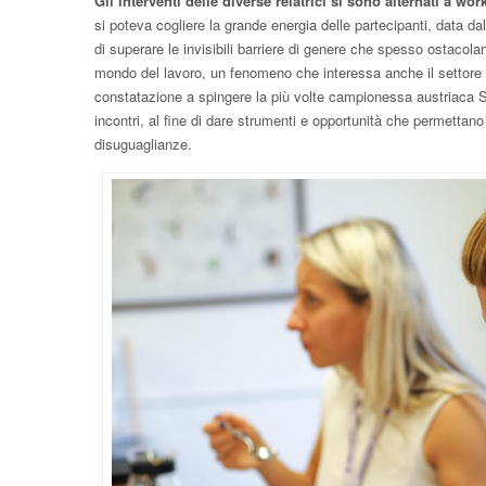
Gli interventi delle diverse relatrici si sono alternati a w
si poteva cogliere la grande energia delle partecipanti, data dal
di superare le invisibili barriere di genere che spesso ostacolano
mondo del lavoro, un fenomeno che interessa anche il settore d
constatazione a spingere la più volte campionessa austriaca 
incontri, al fine di dare strumenti e opportunità che permettano 
disuguaglianze.