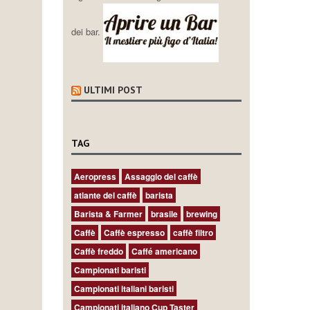
dei bar.
ULTIMI POST
TAG
Aeropress
Assaggio del caffè
atlante del caffè
barista
Barista & Farmer
brasile
brewing
Caffè
Caffè espresso
caffè filtro
Caffè freddo
Caffé americano
Campionati baristi
Campionati italiani baristi
Campionati italiano Cup Taster