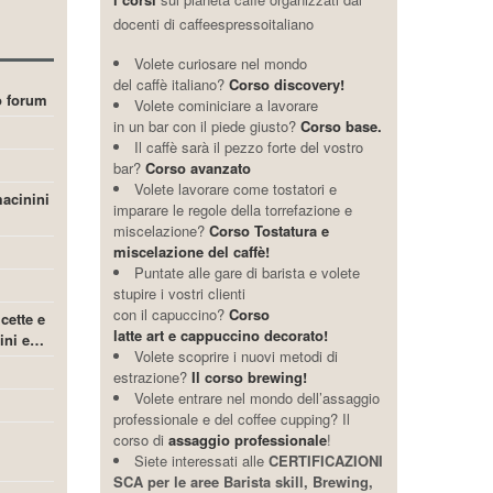
docenti di caffeespressoitaliano
Volete curiosare nel mondo
del caffè italiano?
Corso discovery!
ro forum
Volete cominiciare a lavorare
in un bar con il piede giusto?
Corso base.
Il caffè sarà il pezzo forte del vostro
bar?
Corso avanzato
Volete lavorare come tostatori e
acinini
imparare le regole della torrefazione e
miscelazione?
Corso Tostatura e
miscelazione del caffè!
Puntate alle gare di barista e volete
stupire i vostri clienti
con il capuccino?
Corso
icette e
latte art e cappuccino decorato!
cini e…
Volete scoprire i nuovi metodi di
estrazione?
Il corso brewing!
Volete entrare nel mondo dell’assaggio
professionale e del coffee cupping? Il
corso di
assaggio professionale
!
Siete interessati alle
CERTIFICAZIONI
SCA per le aree Barista skill, Brewing,