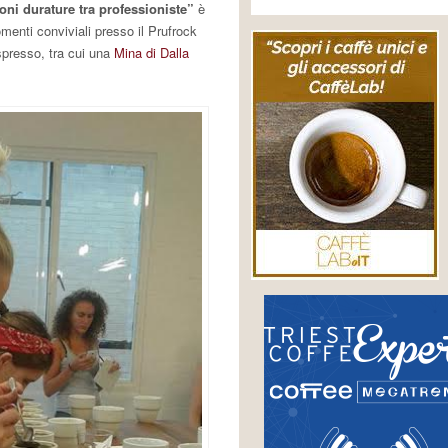
oni durature tra professioniste”
è
momenti conviviali presso il Prufrock
spresso, tra cui una
Mina di Dalla