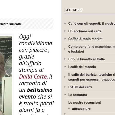
CATEGORIE
Caffè con gli esperti, il nost
hiere sul caffè
Chiacchiere sul caffè
Oggi
Coffee & tools market.
condividiamo
Come sono fatte macchine, m
con piacere ,
e tostatori
grazie
Edo, il fumetto al Caffè
all’ufficio
I caffè del mondo
stampa di
Il caffè del barista: tecniche r
Dalla Corte,
il
segreti per espressi, cappuc
racconto di
L'ABC del caffè
un
bellissimo
La tostatura
evento
che si
è svolto pochi
Le nostre recensioni
giorni fa a
attrezzature