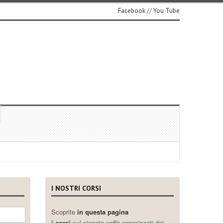
Facebook
//
You Tube
I NOSTRI CORSI
Scoprite
in questa pagina
i corsi
sul pianeta caffè organizzati dai