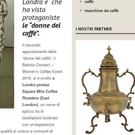
Londra e che
caffè
ha visto
macchine da caffè
protagoniste
le “donne del
I NOSTRI PARTNER
caffè”.
Il secondo
appuntamento delle
“donne del caffè”, il
Barista Connect –
Women’s Coffee Event
2016, si è svolto
a
Londra presso
Square Mile Coffee
Roasters (East
London)
, un nome di
spicco tra le
torrefazioni londinesi
con un’esperienza
i qualità si unisce a momenti di