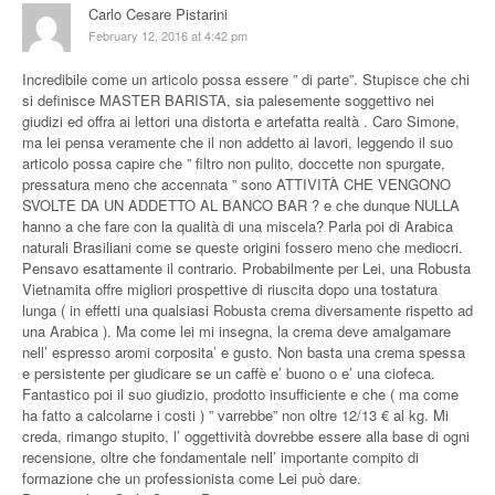
Carlo Cesare Pistarini
February 12, 2016 at 4:42 pm
Incredibile come un articolo possa essere ” di parte”. Stupisce che chi
si definisce MASTER BARISTA, sia palesemente soggettivo nei
giudizi ed offra ai lettori una distorta e artefatta realtà . Caro Simone,
ma lei pensa veramente che il non addetto ai lavori, leggendo il suo
articolo possa capire che ” filtro non pulito, doccette non spurgate,
pressatura meno che accennata ” sono ATTIVITÀ CHE VENGONO
SVOLTE DA UN ADDETTO AL BANCO BAR ? e che dunque NULLA
hanno a che fare con la qualità di una miscela? Parla poi di Arabica
naturali Brasiliani come se queste origini fossero meno che mediocri.
Pensavo esattamente il contrario. Probabilmente per Lei, una Robusta
Vietnamita offre migliori prospettive di riuscita dopo una tostatura
lunga ( in effetti una qualsiasi Robusta crema diversamente rispetto ad
una Arabica ). Ma come lei mi insegna, la crema deve amalgamare
nell’ espresso aromi corposita’ e gusto. Non basta una crema spessa
e persistente per giudicare se un caffè e’ buono o e’ una ciofeca.
Fantastico poi il suo giudizio, prodotto insufficiente e che ( ma come
ha fatto a calcolarne i costi ) ” varrebbe” non oltre 12/13 € al kg. Mi
creda, rimango stupito, l’ oggettività dovrebbe essere alla base di ogni
recensione, oltre che fondamentale nell’ importante compito di
formazione che un professionista come Lei può dare.