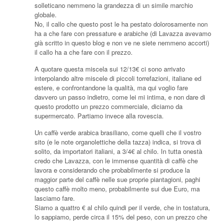
solleticano nemmeno la grandezza di un simile marchio
globale.
No, il callo che questo post le ha pestato dolorosamente non
ha a che fare con pressature e arabiche (di Lavazza avevamo
già scritto in questo blog e non ve ne siete nemmeno accorti)
il callo ha a che fare con il prezzo.
A quotare questa miscela sui 12/13€ ci sono arrivato
interpolando altre miscele di piccoli torrefazioni, italiane ed
estere, e confrontandone la qualità, ma qui voglio fare
davvero un passo indietro, come lei mi intima, e non dare di
questo prodotto un prezzo commerciale, diciamo da
supermercato. Partiamo invece alla rovescia.
Un caffè verde arabica brasiliano, come quelli che il vostro
sito (e le note organolettiche della tazza) indica, si trova di
solito, da importatori italiani, a 3/4€ al chilo. In tutta onestà
credo che Lavazza, con le immense quantità di caffè che
lavora e considerando che probabilmente si produce la
maggior parte del caffè nelle sue proprie piantagioni, paghi
questo caffè molto meno, probabilmente sui due Euro, ma
lasciamo fare.
Siamo a quattro € al chilo quindi per il verde, che in tostatura,
lo sappiamo, perde circa il 15% del peso, con un prezzo che