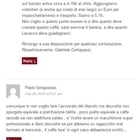
sul tostato arriva circa a 4.70€ al chilo. Aggiungiamo
volentieri (e anche qui credo di star largo) un Euro per
impacchettamento e trasporto. Siamo a 5.70.
Non voglio a questo punto essere io a dire quanto deve
costare questo caffè, sarà semmai il barista, a dire quanto
Lavazza deve guadagnarci.
Rimango a sua disposizione per qualsiasi confutazione.
Rispettosamente, Gabriele Cortopassi.
Reply
↓
Paolo bongustaio
July 26, 2016 at 5:41 pm
comunque io non voglio fare l’avvocato del diavolo ma doccette non
spurgate equivale a preinfusione fallita , poco pulite equivale a caffe
rancido se non addiritura salato , e’ inutile avere un macchinone super
professionale a dieci doccette se poi abbiamo un ragazzotto mal
formato al bancone , il caffe fara’ in ogni caso abbastanza schifo ..