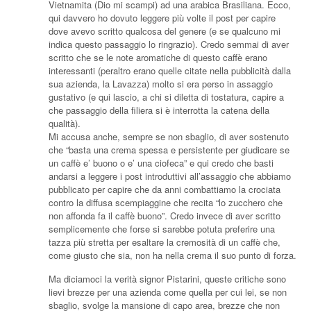
Vietnamita (Dio mi scampi) ad una arabica Brasiliana. Ecco,
qui davvero ho dovuto leggere più volte il post per capire
dove avevo scritto qualcosa del genere (e se qualcuno mi
indica questo passaggio lo ringrazio). Credo semmai di aver
scritto che se le note aromatiche di questo caffè erano
interessanti (peraltro erano quelle citate nella pubblicità dalla
sua azienda, la Lavazza) molto si era perso in assaggio
gustativo (e qui lascio, a chi si diletta di tostatura, capire a
che passaggio della filiera si è interrotta la catena della
qualità).
Mi accusa anche, sempre se non sbaglio, di aver sostenuto
che “basta una crema spessa e persistente per giudicare se
un caffè e’ buono o e’ una ciofeca” e qui credo che basti
andarsi a leggere i post introduttivi all’assaggio che abbiamo
pubblicato per capire che da anni combattiamo la crociata
contro la diffusa scempiaggine che recita “lo zucchero che
non affonda fa il caffè buono”. Credo invece di aver scritto
semplicemente che forse si sarebbe potuta preferire una
tazza più stretta per esaltare la cremosità di un caffè che,
come giusto che sia, non ha nella crema il suo punto di forza.
Ma diciamoci la verità signor Pistarini, queste critiche sono
lievi brezze per una azienda come quella per cui lei, se non
sbaglio, svolge la mansione di capo area, brezze che non