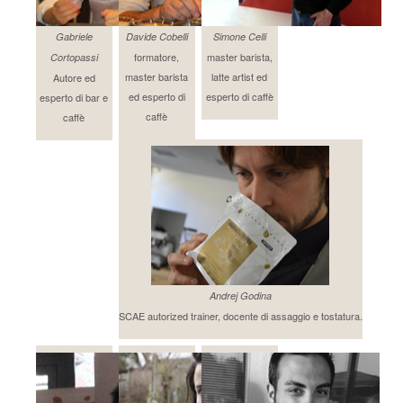
Gabriele
Davide Cobelli
Simone Celli
formatore,
master barista,
Cortopassi
master barista
latte artist ed
Autore ed
ed esperto di
esperto di caffè
esperto di bar e
caffè
caffè
Andrej Godina
SCAE autorized trainer, docente di assaggio e tostatura.