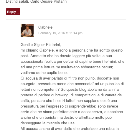
Distinti saluti. Carlo Cesare Pistarini.
Reply
↓
Gabriele
February 15, 2016 at 11:44 pm
Gentile Signor Pistarini,
mi chiamo Gabriele, e sono a persona che ha scritto questo
post. Ammetto che ho dovuto leggere più volte la sua
appassionata replica per cercar di capirne bene i termini, che
ad una prima lettura mi risultavano abbastanza oscuri;
vediamo se ho capito bene.
Ci accusa di aver parlato di ”filtro non pulito, doccette non
spurgate, pressatura meno che accennata” ad un pubblico di
lettori non competenti? Su questo blog abbiamo da anni a
pretesa di parlare di brewing, di competizioni e di varietà del
caffè, pensare che i nostri lettori non sappiano cos’è una
pressatura per l’espresso ci sorprenderebbe; sono invece
certo che ne siano perfettamente a conoscenza, e sappiano
anche che un barista maldestro o affrettato molto può
danneggiare la miscela che usa.
Mi accusa anche di aver detto che preferisco una robusta