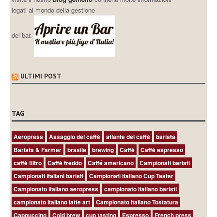
legati al mondo della gestione
dei bar.
ULTIMI POST
TAG
Aeropress
Assaggio del caffè
atlante del caffè
barista
Barista & Farmer
brasile
brewing
Caffè
Caffè espresso
caffè filtro
Caffè freddo
Caffé americano
Campionati baristi
Campionati italiani baristi
Campionati italiano Cup Taster
Campionato italiano aeropress
campionato italiano baristi
campionato italiano latte art
Campionato Italiano Tostatura
Cappuccino
Cold brew
cup tasting
Espresso
French press