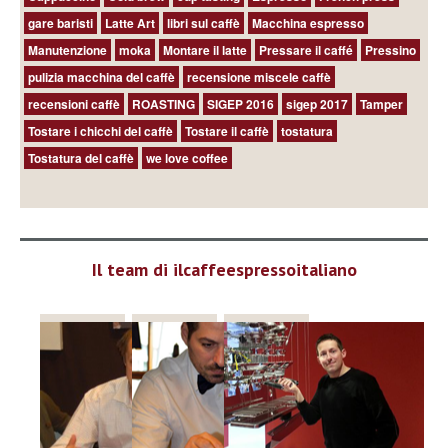
gare baristi
Latte Art
libri sul caffè
Macchina espresso
Manutenzione
moka
Montare il latte
Pressare il caffé
Pressino
pulizia macchina del caffè
recensione miscele caffè
recensioni caffè
ROASTING
SIGEP 2016
sigep 2017
Tamper
Tostare i chicchi del caffè
Tostare il caffè
tostatura
Tostatura del caffè
we love coffee
Il team di ilcaffeespressoitaliano