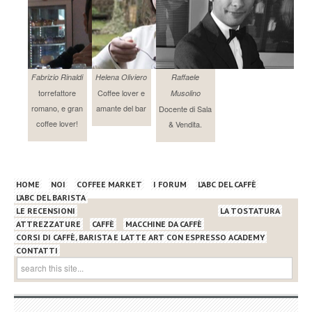
Fabrizio Rinaldi
Helena Oliviero
Raffaele
torrefattore
Coffee lover e
Musolino
romano, e gran
amante del bar
Docente di Sala
coffee lover!
& Vendita.
HOME
NOI
COFFEE MARKET
I FORUM
L’ABC DEL CAFFÈ
L’ABC DEL BARISTA
LE RECENSIONI
LA TOSTATURA
ATTREZZATURE
CAFFÈ
MACCHINE DA CAFFÈ
CORSI DI CAFFÈ, BARISTA E LATTE ART CON ESPRESSO ACADEMY
CONTATTI