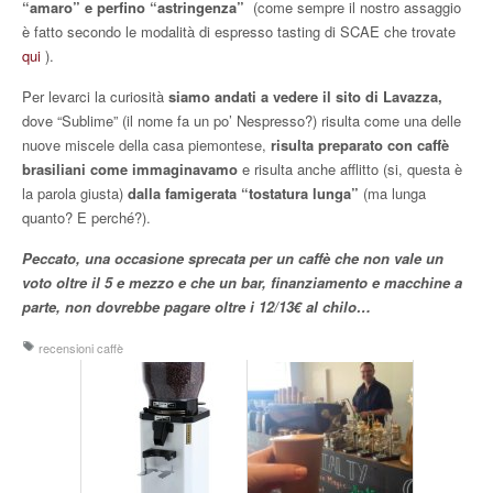
“amaro” e perfino “astringenza”
(come sempre il nostro assaggio
è fatto secondo le modalità di espresso tasting di SCAE che trovate
qui
).
Per levarci la curiosità
siamo andati a vedere il sito di Lavazza,
dove “Sublime” (il nome fa un po’ Nespresso?) risulta come una delle
nuove miscele della casa piemontese,
risulta preparato con caffè
brasiliani come immaginavamo
e risulta anche afflitto (si, questa è
la parola giusta)
dalla famigerata “tostatura lunga”
(ma lunga
quanto? E perché?).
Peccato, una occasione sprecata per un caffè che non vale un
voto oltre il 5 e mezzo e che un bar, finanziamento e macchine a
parte, non dovrebbe pagare oltre i 12/13€ al chilo…
recensioni caffè