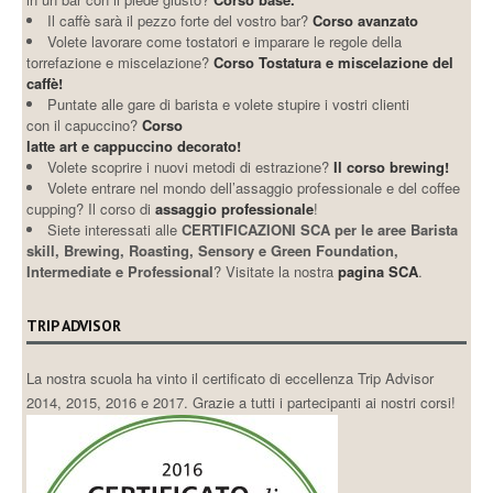
Il caffè sarà il pezzo forte del vostro bar?
Corso avanzato
Volete lavorare come tostatori e imparare le regole della
torrefazione e miscelazione?
Corso Tostatura e miscelazione del
caffè!
Puntate alle gare di barista e volete stupire i vostri clienti
con il capuccino?
Corso
latte art e cappuccino decorato!
Volete scoprire i nuovi metodi di estrazione?
Il corso brewing!
Volete entrare nel mondo dell’assaggio professionale e del coffee
cupping? Il corso di
assaggio professionale
!
Siete interessati alle
CERTIFICAZIONI SCA per le aree Barista
skill, Brewing, Roasting, Sensory e Green Foundation,
Intermediate e Professional
? Visitate la nostra
pagina SCA
.
TRIP ADVISOR
La nostra scuola ha vinto il certificato di eccellenza Trip Advisor
2014, 2015, 2016 e 2017. Grazie a tutti i partecipanti ai nostri corsi!