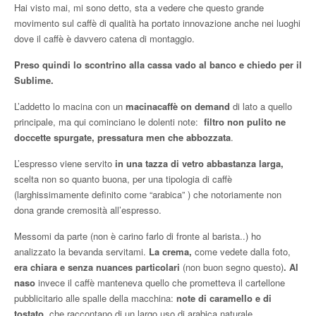
Hai visto mai, mi sono detto, sta a vedere che questo grande
movimento sul caffè di qualità ha portato innovazione anche nei luoghi
dove il caffè è davvero catena di montaggio.
Preso quindi lo scontrino alla cassa vado al banco e chiedo per il
Sublime.
L’addetto lo macina con un
macinacaffè on demand
di lato a quello
principale, ma qui cominciano le dolenti note:
filtro non pulito ne
doccette spurgate, pressatura men che abbozzata
.
L’espresso viene servito
in una tazza di vetro abbastanza larga,
scelta non so quanto buona, per una tipologia di caffè
(larghissimamente definito come “arabica” ) che notoriamente non
dona grande cremosità all’espresso.
Messomi da parte (non è carino farlo di fronte al barista..) ho
analizzato la bevanda servitami.
La crema,
come vedete dalla foto,
era chiara e senza nuances particolari
(non buon segno questo)
. Al
naso
invece il caffè manteneva quello che prometteva il cartellone
pubblicitario alle spalle della macchina:
note di caramello e di
tostato
, che raccontano di un largo uso di arabica naturale,