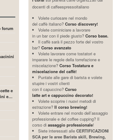
docenti di caffeespressoitaliano
Volete curiosare nel mondo
del caffè italiano?
Corso discovery!
ro forum
Volete cominiciare a lavorare
in un bar con il piede giusto?
Corso base.
Il caffè sarà il pezzo forte del vostro
bar?
Corso avanzato
Volete lavorare come tostatori e
acinini
imparare le regole della torrefazione e
miscelazione?
Corso Tostatura e
miscelazione del caffè!
Puntate alle gare di barista e volete
stupire i vostri clienti
con il capuccino?
Corso
icette e
latte art e cappuccino decorato!
cini e…
Volete scoprire i nuovi metodi di
estrazione?
Il corso brewing!
Volete entrare nel mondo dell’assaggio
professionale e del coffee cupping? Il
corso di
assaggio professionale
!
Siete interessati alle
CERTIFICAZIONI
SCA per le aree Barista skill, Brewing,