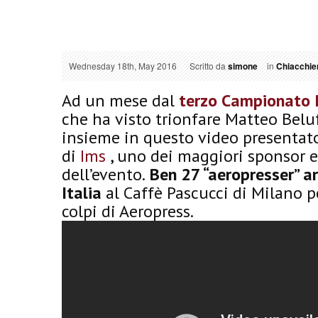
Wednesday 18th, May 2016
Scritto da
simone
in
Chiacchier
Ad un mese dal
terzo Campionato I
che ha visto trionfare Matteo Beluf
insieme in questo video presentat
di
Ims
, uno dei maggiori sponsor e
dell’evento.
Ben 27 “aeropresser” ar
Italia
al Caffè Pascucci di Milano pe
colpi di Aeropress.