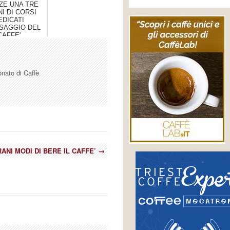
ZE UNA TRE
I DI CORSI
EDICATI
SSAGGIO DEL
CAFFE'
onato di Caffè
RANI MODI DI BERE IL CAFFE’
→