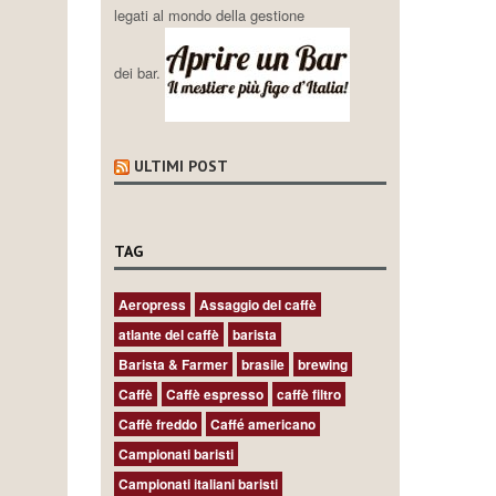
legati al mondo della gestione
dei bar.
ULTIMI POST
TAG
Aeropress
Assaggio del caffè
atlante del caffè
barista
Barista & Farmer
brasile
brewing
Caffè
Caffè espresso
caffè filtro
Caffè freddo
Caffé americano
Campionati baristi
Campionati italiani baristi