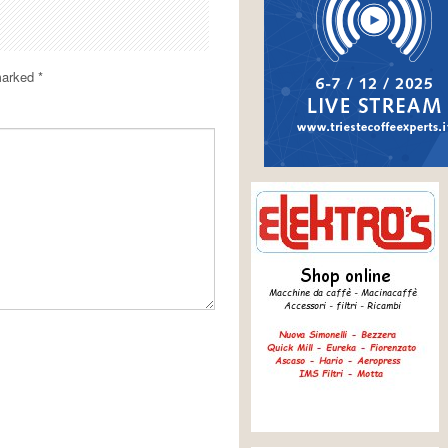
 marked
*