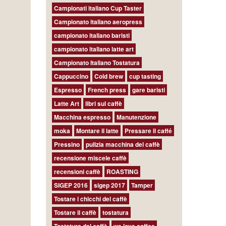
Campionati italiano Cup Taster
Campionato italiano aeropress
campionato italiano baristi
campionato italiano latte art
Campionato Italiano Tostatura
Cappuccino
Cold brew
cup tasting
Espresso
French press
gare baristi
Latte Art
libri sul caffè
Macchina espresso
Manutenzione
moka
Montare il latte
Pressare il caffé
Pressino
pulizia macchina del caffè
recensione miscele caffè
recensioni caffè
ROASTING
SIGEP 2016
sigep 2017
Tamper
Tostare i chicchi del caffè
Tostare il caffè
tostatura
Tostatura del caffè
we love coffee