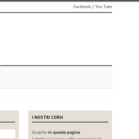
Facebook
//
You Tube
I NOSTRI CORSI
Scoprite
in questa pagina
i corsi
sul pianeta caffè organizzati dai