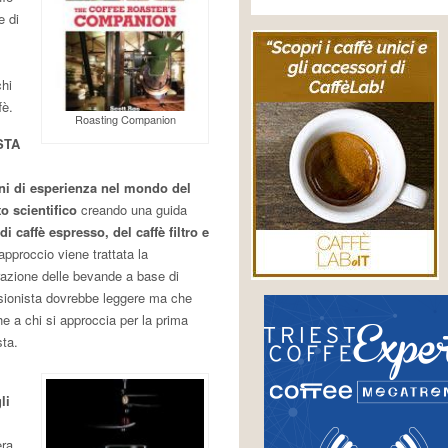
e di
hi
fè.
Roasting Companion
STA
i di esperienza nel mondo del
o scientifico
creando una guida
i caffè espresso, del caffè filtro e
pproccio viene trattata la
arazione delle bevande a base di
essionista dovrebbe leggere ma che
e a chi si approccia per la prima
sta.
li
era