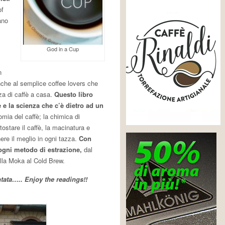
of
ano
God in a Cup
n
che al semplice coffee lovers che
zza di caffè a casa.
Questo libro
 e la scienza che c’è dietro ad un
omia del caffè; la chimica di
 tostare il caffè, la macinatura e
nere il meglio in ogni tazza.
Con
ogni metodo di estrazione,
dal
alla Moka al Cold Brew.
tata….. Enjoy the readings!!