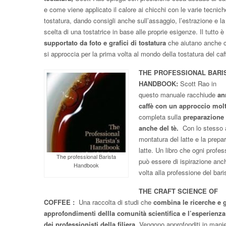
e come viene applicato il calore ai chicchi con le varie tecnich
tostatura, dando consigli anche sull’assaggio, l’estrazione e la
scelta di una tostatrice in base alle proprie esigenze. Il tutto è
supportato da foto e grafici di tostatura
che aiutano anche c
si approccia per la prima volta al mondo della tostatura del caf
THE PROFESSIONAL BARI
HANDBOOK:
Scott Rao in
questo manuale racchiude
ann
caffè con un approccio molt
completa sulla
preparazione d
anche del tè.
Con lo stesso a
montatura del latte e la prep
latte. Un libro che ogni prof
The professional Barista
può essere di ispirazione anch
Handbook
volta alla professione del bari
THE CRAFT SCIENCE OF
COFFEE :
Una raccolta di studi che
combina le ricerche e g
approfondimenti dellla comunità scientifica e l’esperienza
dei professionisti della filiera.
Vengono approfonditi in mani