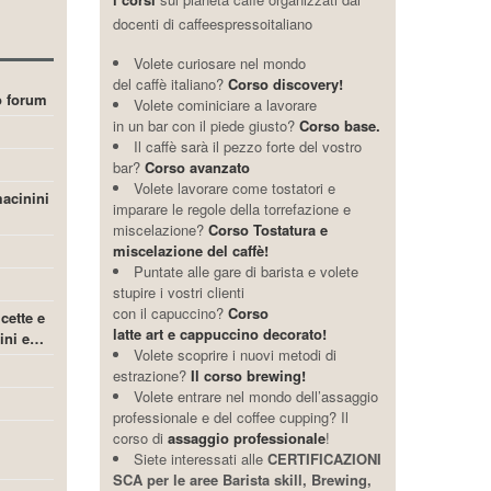
docenti di caffeespressoitaliano
Volete curiosare nel mondo
del caffè italiano?
Corso discovery!
ro forum
Volete cominiciare a lavorare
in un bar con il piede giusto?
Corso base.
Il caffè sarà il pezzo forte del vostro
bar?
Corso avanzato
Volete lavorare come tostatori e
acinini
imparare le regole della torrefazione e
miscelazione?
Corso Tostatura e
miscelazione del caffè!
Puntate alle gare di barista e volete
stupire i vostri clienti
con il capuccino?
Corso
icette e
latte art e cappuccino decorato!
cini e…
Volete scoprire i nuovi metodi di
estrazione?
Il corso brewing!
Volete entrare nel mondo dell’assaggio
professionale e del coffee cupping? Il
corso di
assaggio professionale
!
Siete interessati alle
CERTIFICAZIONI
SCA per le aree Barista skill, Brewing,