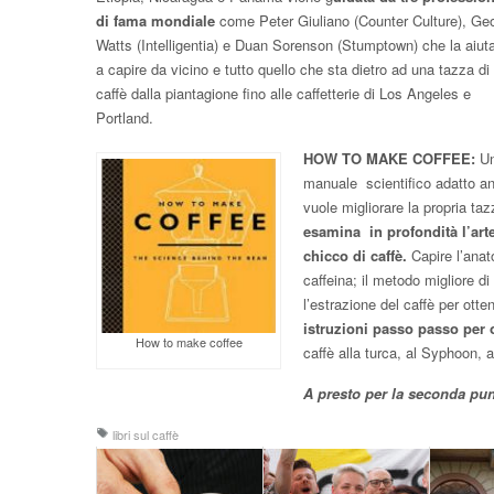
di fama mondiale
come Peter Giuliano (Counter Culture), Ge
Watts (Intelligentia) e Duan Sorenson (Stumptown) che la aiut
a capire da vicino e tutto quello che sta dietro ad una tazza di
caffè dalla piantagione fino alle caffetterie di Los Angeles e
Portland.
HOW TO MAKE COFFEE:
U
manuale scientifico adatto an
vuole migliorare la propria ta
esamina in profondità l’arte
chicco di caffè.
Capire l’anat
caffeina; il metodo migliore di
l’estrazione del caffè per otte
istruzioni passo passo per 
How to make coffee
caffè alla turca, al Syphoon, 
A presto per la seconda pun
libri sul caffè