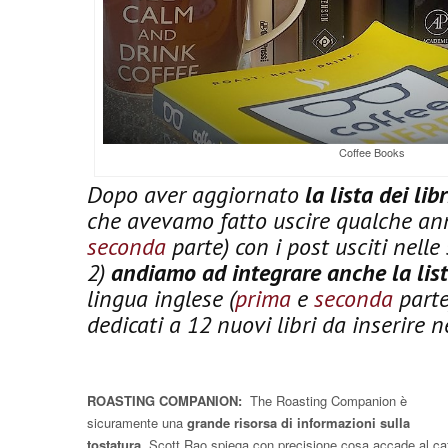
Coffee Books
Dopo aver aggiornato
la lista dei libr
che avevamo fatto uscire qualche ann
seconda
parte) con i post usciti nelle
2)
andiamo ad integrare anche la list
lingua inglese (
prima
e
seconda
parte
dedicati a 12 nuovi libri da inserire ne
ROASTING COMPANION:
The Roasting Companion è
sicuramente una
grande risorsa di informazioni sulla
tostatura,
Scott Rao spiega con precisione cosa accade al ca