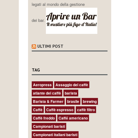
legati al mondo della gestione
dei bar.
ULTIMI POST
TAG
Aeropress
Assaggio del caffè
atlante del caffè
barista
Barista & Farmer
brasile
brewing
Caffè
Caffè espresso
caffè filtro
Caffè freddo
Caffé americano
Campionati baristi
Campionati italiani baristi