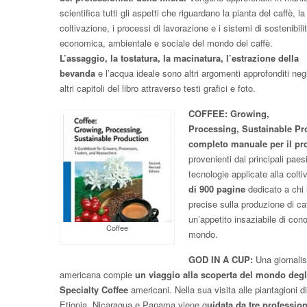
scientifica tutti gli aspetti che riguardano la pianta del caffè, la
coltivazione, i processi di lavorazione e i sistemi di sostenibili
economica, ambientale e sociale del mondo del caffè.
L’assaggio, la tostatura, la macinatura, l’estrazione della
bevanda
e l’acqua ideale sono altri argomenti approfonditi negl
altri capitoli del libro attraverso testi grafici e foto.
COFFEE: Growing,
Processing, Sustainable Pr
completo manuale per il pro
provenienti dai principali paes
tecnologie applicate alla colti
di 900 pagine
dedicato a chi 
precise sulla produzione di caf
un’appetito insaziabile di co
Coffee
mondo.
GOD IN A CUP:
Una giornalis
americana compie
un viaggio alla scoperta del mondo degl
Specialty Coffee
americani. Nella sua visita alle piantagioni di
Etiopia, Nicaragua e Panama viene g
uidata da tre profession