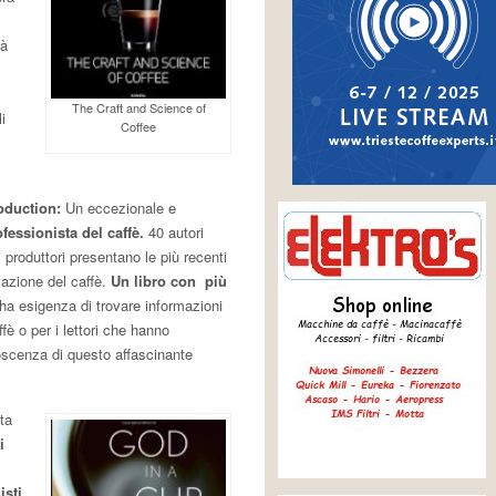
tà
The Craft and Science of
i
Coffee
oduction:
Un eccezionale e
fessionista del caffè.
40 autori
i produttori presentano le più recenti
vazione del caffè.
Un libro con più
ha esigenza di trovare informazioni
fè o per i lettori che hanno
noscenza di questo affascinante
ta
i
isti