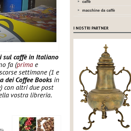
caffè
macchine da caffè
I NOSTRI PARTNER
i sul caffè in Italiano
o fa (
prima
e
 scorse settimane (1 e
a dei Coffee Books
in
) con altri due post
lla vostra libreria.
ffè