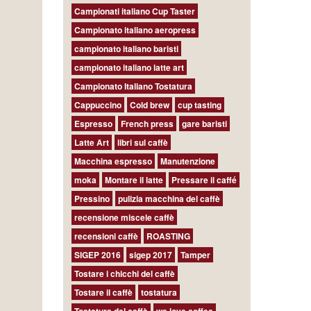
Campionati italiano Cup Taster
Campionato italiano aeropress
campionato italiano baristi
campionato italiano latte art
Campionato Italiano Tostatura
Cappuccino
Cold brew
cup tasting
Espresso
French press
gare baristi
Latte Art
libri sul caffè
Macchina espresso
Manutenzione
moka
Montare il latte
Pressare il caffé
Pressino
pulizia macchina del caffè
recensione miscele caffè
recensioni caffè
ROASTING
SIGEP 2016
sigep 2017
Tamper
Tostare i chicchi del caffè
Tostare il caffè
tostatura
Tostatura del caffè
we love coffee