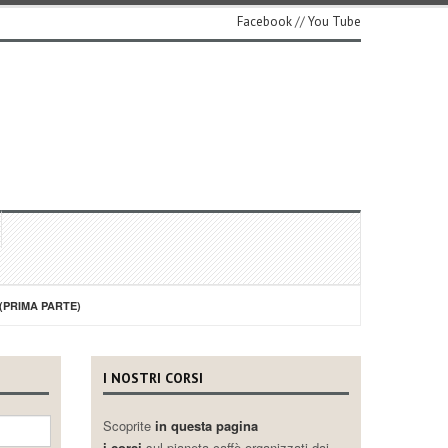
Facebook
//
You Tube
(PRIMA PARTE)
I NOSTRI CORSI
Scoprite
in questa pagina
i corsi
sul pianeta caffè organizzati dai