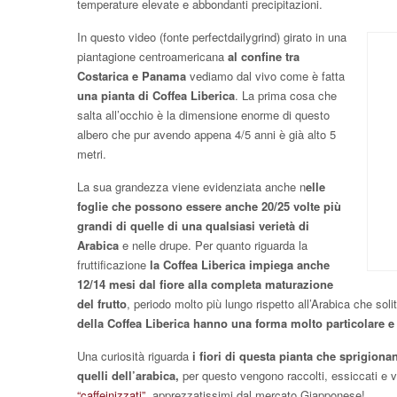
temperature elevate e abbondanti precipitazioni.
In questo video (fonte perfectdailygrind) girato in una
piantagione centroamericana
al confine tra
Costarica e Panama
vediamo dal vivo come è fatta
una pianta di Coffea Liberica
. La prima cosa che
salta all’occhio è la dimensione enorme di questo
albero che pur avendo appena 4/5 anni è già alto 5
metri.
La sua grandezza viene evidenziata anche n
elle
foglie che possono essere anche 20/25 volte più
grandi di quelle di una qualsiasi verietà di
Arabica
e nelle drupe. Per quanto riguarda la
fruttificazione
la Coffea Liberica impiega anche
12/14 mesi dal fiore alla completa maturazione
del frutto
, periodo molto più lungo rispetto all’Arabica che s
della Coffea
Liberica hanno una forma molto particolare e
Una curiosità riguarda
i fiori di questa pianta che sprigiona
quelli dell’arabica,
per questo vengono raccolti, essiccati e 
“caffeinizzati”,
apprezzatissimi dal mercato Giapponese!