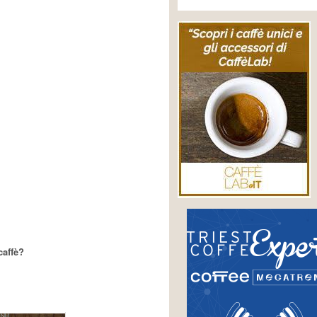
caffè?