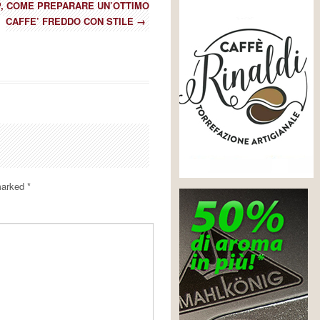
P, COME PREPARARE UN’OTTIMO
CAFFE’ FREDDO CON STILE
→
 marked
*