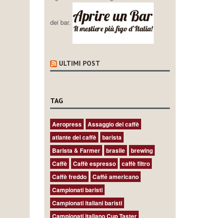
dei bar.
ULTIMI POST
TAG
Aeropress
Assaggio del caffè
atlante del caffè
barista
Barista & Farmer
brasile
brewing
Caffè
Caffè espresso
caffè filtro
Caffè freddo
Caffé americano
Campionati baristi
Campionati italiani baristi
Campionati italiano Cup Taster