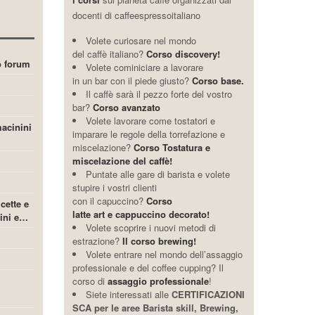
docenti di caffeespressoitaliano
Volete curiosare nel mondo
del caffè italiano?
Corso discovery!
ro forum
Volete cominiciare a lavorare
in un bar con il piede giusto?
Corso base.
Il caffè sarà il pezzo forte del vostro
bar?
Corso avanzato
Volete lavorare come tostatori e
acinini
imparare le regole della torrefazione e
miscelazione?
Corso Tostatura e
miscelazione del caffè!
Puntate alle gare di barista e volete
stupire i vostri clienti
con il capuccino?
Corso
icette e
latte art e cappuccino decorato!
cini e…
Volete scoprire i nuovi metodi di
estrazione?
Il corso brewing!
Volete entrare nel mondo dell’assaggio
professionale e del coffee cupping? Il
corso di
assaggio professionale
!
Siete interessati alle
CERTIFICAZIONI
SCA per le aree Barista skill, Brewing,