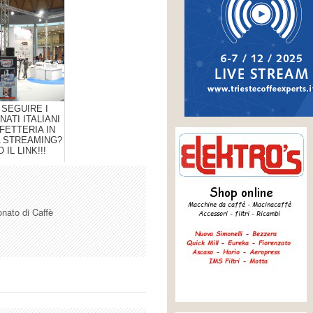
 SEGUIRE I
ATI ITALIANI
FETTERIA IN
A STREAMING?
 IL LINK!!!
onato di Caffè