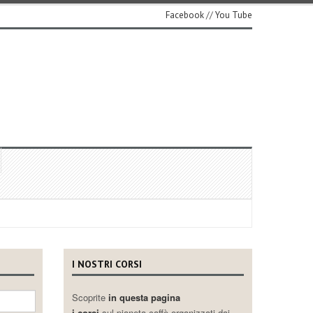
Facebook
//
You Tube
I NOSTRI CORSI
Scoprite
in questa pagina
i corsi
sul pianeta caffè organizzati dai