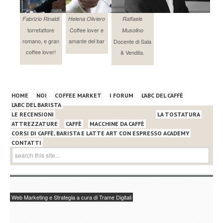
Fabrizio Rinaldi
Helena Oliviero
Raffaele
torrefattore
Coffee lover e
Musolino
romano, e gran
amante del bar
Docente di Sala
coffee lover!
& Vendita.
HOME
NOI
COFFEE MARKET
I FORUM
L’ABC DEL CAFFÈ
L’ABC DEL BARISTA
LE RECENSIONI
LA TOSTATURA
ATTREZZATURE
CAFFÈ
MACCHINE DA CAFFÈ
CORSI DI CAFFÈ, BARISTA E LATTE ART CON ESPRESSO ACADEMY
CONTATTI
Web Marketing e Strategia a cura di Trame Digitali