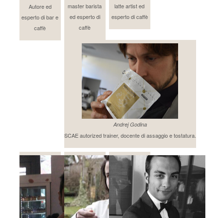
master barista
latte artist ed
Autore ed
ed esperto di
esperto di caffè
esperto di bar e
caffè
caffè
Andrej Godina
SCAE autorized trainer, docente di assaggio e tostatura.