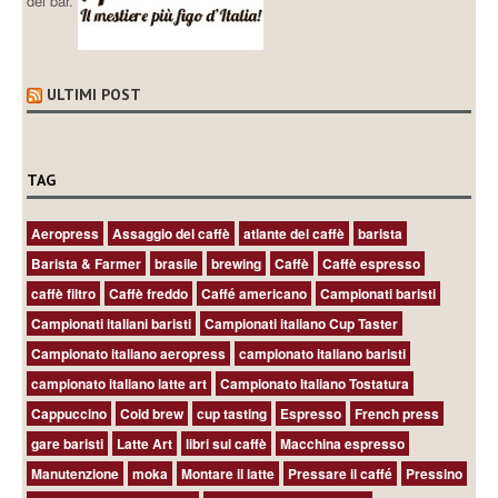
dei bar.
ULTIMI POST
TAG
Aeropress
Assaggio del caffè
atlante del caffè
barista
Barista & Farmer
brasile
brewing
Caffè
Caffè espresso
caffè filtro
Caffè freddo
Caffé americano
Campionati baristi
Campionati italiani baristi
Campionati italiano Cup Taster
Campionato italiano aeropress
campionato italiano baristi
campionato italiano latte art
Campionato Italiano Tostatura
Cappuccino
Cold brew
cup tasting
Espresso
French press
gare baristi
Latte Art
libri sul caffè
Macchina espresso
Manutenzione
moka
Montare il latte
Pressare il caffé
Pressino