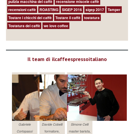
pulizia macchina del caffè
recensione miscele caffè
recensioni caffè
ROASTING
SIGEP 2016
sigep 2017
Tamper
Tostare i chicchi del caffè
Tostare il caffè
tostatura
Tostatura del caffè
we love coffee
Il team di ilcaffeespressoitaliano
Gabriele
Davide Cobelli
Simone Celli
formatore,
master barista,
Cortopassi