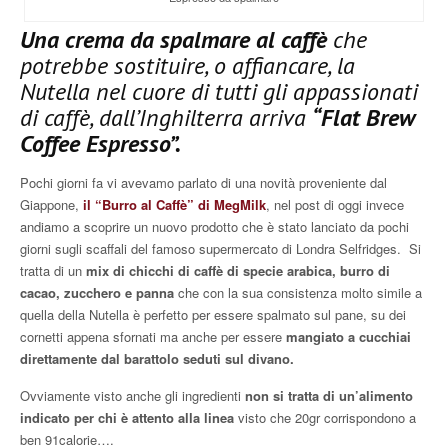
Una crema da spalmare al caffè
che
potrebbe sostituire, o affiancare, la
Nutella nel cuore di tutti gli appassionati
di caffè, dall’Inghilterra arriva
“Flat Brew
Coffee Espresso”.
Pochi giorni fa vi avevamo parlato di una novità proveniente dal
Giappone,
il “Burro al Caffè” di MegMilk
, nel post di oggi invece
andiamo a scoprire un nuovo prodotto che è stato lanciato da pochi
giorni sugli scaffali del famoso supermercato di Londra Selfridges. Si
tratta di un
mix di chicchi di caffè di specie arabica, burro di
cacao, zucchero e panna
che con la sua consistenza molto simile a
quella della Nutella è perfetto per essere spalmato sul pane, su dei
cornetti appena sfornati ma anche per essere
mangiato a cucchiai
direttamente dal barattolo seduti sul divano.
Ovviamente visto anche gli ingredienti
non si tratta di un’alimento
indicato per chi è attento alla linea
visto che 20gr corrispondono a
ben 91calorie….